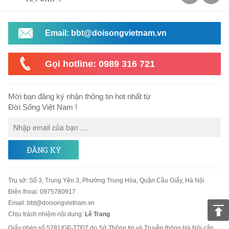
Email: bbt@doisongvietnam.vn
Gọi hotline: 0989 316 721
Mời bạn đăng ký nhận thông tin hot nhất từ
Đời Sống Việt Nam !
ĐĂNG KÝ
Trụ sở
:
Số 3, Trung Yên 3, Phường Trung Hòa, Quận Cầu Giấy, Hà Nội
Điện thoại:
0975780917
Email
:
bbt@doisongvietnam.vn
Chịu trách nhiệm nội dung:
Lê Trang
Giấy phép số 5281/GP-TTĐT do Sở Thông tin và Truyền thông Hà Nội cấp