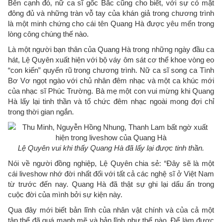
Bên cạnh đó, nữ ca sĩ gốc Bắc cũng cho biết, với sự có mặt
đông đủ và những tràn vỗ tay của khán giả trong chương trình
là một minh chứng cho cái tên Quang Hà được yêu mến trong
lòng công chúng thế nào.
Là một người bạn thân của Quang Hà trong những ngày đầu ca
hát, Lệ Quyên xuất hiện với bộ váy ôm sát cơ thể khoe vòng eo
“con kiến” quyến rũ trong chương trình. Nữ ca sĩ song ca Tình
Bơ Vơ ngọt ngào với chủ nhân đêm nhạc và một ca khúc mới
của nhạc sĩ Phúc Trường. Bà mẹ một con vui mừng khi Quang
Hà lấy lại tinh thần và tổ chức đêm nhạc ngoài mong đợi chỉ
trong thời gian ngắn.
Lệ Quyên vui khi thấy Quang Hà đã lấy lại được tinh thần.
Nói về người đồng nghiệp, Lệ Quyên chia sẻ: “Đây sẽ là một
cái liveshow nhớ đời nhất đối với tất cả các nghệ sĩ ở Việt Nam
từ trước đến nay. Quang Hà đã thật sự ghi lại dấu ấn trong
cuộc đời của mình bởi sự kiện này.
Qua đây mới biết bản lĩnh của nhân vật chính và của cả một
tập thể đã quá mạnh mẽ và bản lĩnh như thế nào. Để làm được