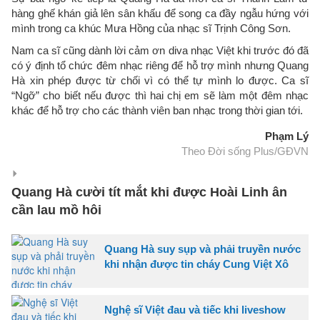
hàng ghế khán giả lên sân khấu để song ca đầy ngẫu hứng với
mình trong ca khúc Mưa Hồng của nhạc sĩ Trịnh Công Sơn.
Nam ca sĩ cũng dành lời cảm ơn diva nhạc Việt khi trước đó đã
có ý định tổ chức đêm nhạc riêng để hỗ trợ mình nhưng Quang
Hà xin phép được từ chối vì có thể tự mình lo được. Ca sĩ
“Ngỡ” cho biết nếu được thì hai chị em sẽ làm một đêm nhạc
khác để hỗ trợ cho các thành viên ban nhạc trong thời gian tới.
Phạm Lý
Theo Đời sống Plus/GĐVN
Quang Hà cười tít mắt khi được Hoài Linh ân
cần lau mồ hôi
Quang Hà suy sụp và phải truyền nước
khi nhận được tin cháy Cung Việt Xô
Nghệ sĩ Việt đau và tiếc khi liveshow