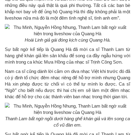
những điều này quả thật là quá phi thường. Tất cả các bạn bè
khắp nơi bay về để ủng hộ Quang Hà thì đây không phải là một
liveshow nữa mà đó là một đêm tình nghệ sĩ, tình anh em”.
Hoài Linh giả gái đóng kịch cùng Quang Hà.
Sự bất ngờ kế tiếp là Quang Hà đã mời ca sĩ Thanh Lam từ
hàng ghế khán giả lên sân khấu để song ca đầy ngẫu hứng với
mình trong ca khúc Mưa Hồng của nhạc sĩ Trịnh Công Sơn.
Nam ca sĩ cũng dành lời cảm ơn diva nhạc Việt khi trước đó đã
có ý định tổ chức đêm nhạc riêng để hỗ trợ mình nhưng Quang
Hà xin phép được từ chối vì có thể tự mình lo được. Ca sĩ
“Ngỡ” cho biết nếu được thì hai chị em sẽ làm một đêm nhạc
khác để hỗ trợ cho các thành viên ban nhạc trong thời gian tới.
Thanh Lam bất ngờ ngồi dưới hàng ghế khán giả và lên song ca
cổ vũ đàn em.
Sự bất ngờ kế tiếp là Quang Hà đã mời ca sĩ Thanh Lam từ