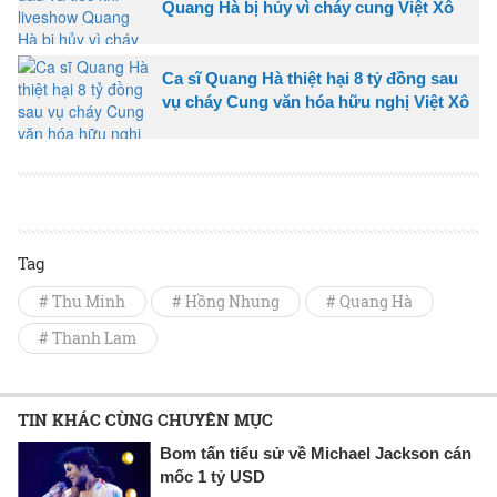
Quang Hà bị hủy vì cháy cung Việt Xô
Ca sĩ Quang Hà thiệt hại 8 tỷ đồng sau
vụ cháy Cung văn hóa hữu nghị Việt Xô
Tag
# Thu Minh
# Hồng Nhung
# Quang Hà
# Thanh Lam
TIN KHÁC CÙNG CHUYÊN MỤC
Bom tấn tiểu sử về Michael Jackson cán
mốc 1 tỷ USD