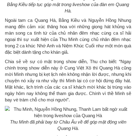
Bằng Kiều tiếp tục góp mặt trong liveshow của đàn em Quang
Hà.
Ngoài tam ca Quang Hà, Bằng Kiều và Nguyễn Hồng Nhung
mang đến cảm xúc thăng hoa với những giọng hát khủng và
màn song ca tình tứ của chủ nhân đêm nhạc cùng ca sĩ hải
ngoại thì sự xuất hiện của Thu Minh cùng chủ nhân đêm nhạc
trong 2 ca khúc Nhớ Anh và Niệm Khúc Cuối như một món quà
đặc biệt dành tặng cho khán giả.
Chia sẻ về sự có mặt trong show diễn, Thu cho biết: “Ngay
chính trong show diễn này ở Cung Việt Xô thì Quang Hà cũng
mời Minh nhưng bị kẹt lịch nên không nhận lời được, nhưng khi
chuyện nó xảy ra như vầy thì Minh lại có cơ hội đứng đây hát.
Mặt khác, lịch trình của các ca sĩ khách mời khác bị trùng vào
ngày hôm nay không thể tham gia được. Chính vì thề Minh sẽ
bay vè trám chỗ cho mọi người”.
Thu Minh đã phải bay từ Châu Âu về để góp mặt động viên
Quang Hà.