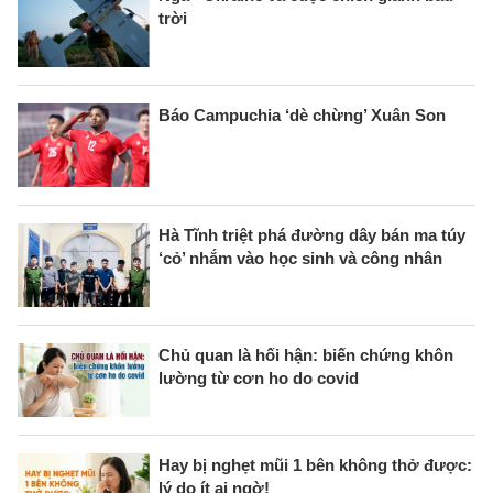
trời
Báo Campuchia ‘dè chừng’ Xuân Son
Hà Tĩnh triệt phá đường dây bán ma túy
‘cỏ’ nhắm vào học sinh và công nhân
Chủ quan là hối hận: biến chứng khôn
lường từ cơn ho do covid
Hay bị nghẹt mũi 1 bên không thở được:
lý do ít ai ngờ!