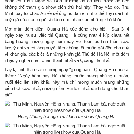
danh ca Tuấn Ngọc và Đan Trường đã có lịch trước đó nên
không thể tham gia show diễn thứ hai này. Thay vào đó, Thu
Minh bay từ châu Âu về để ủng hộ đàn em như thể hiện cái tình
quý giá của các nghệ sĩ dành cho nhau sau những khó khăn.
Mở màn đêm diễn, Quang Hà xúc động cho biết: “Sau 3, 4
ngày xảy ra sự việc thì Quang Hà cũng như ê kíp chưa hết
bàng hoàng nhưng ngày hôm nay với toàn bộ tinh thần, sức
lực, ý chí và cả lòng quyết tâm chúng tôi muốn gởi đến cho quý
vị khán giả, đặc biệt là những khán giả Thủ đô Hà Nội một đêm
nhạc ý nghĩa nhất, chân thành nhất và Quang Hà nhất”.
Lấy lại tinh thần sau những ngày “giông bão”, Quang Hà chia sẻ
thêm: “Ngày hôm nay Hà không muốn mang những u buồn,
nuối tiếc lên sân khấu này mà chỉ mong muốn mang những
điều tích cực nhất, những niềm vui lớn nhất dành tặng cho khán
giả”.
Hồng Nhung bất ngờ xuất hiện tại show Quang Hà