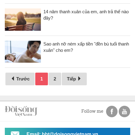
14 năm thanh xuân của em, anh trả thế nào
đây?
Sao anh nỡ ném xấp tiền "đền bù tuổi thanh
xuân" cho em?
Trước
1
2
Tiếp
Follow me
Email: bbt@doisongvietnam.vn