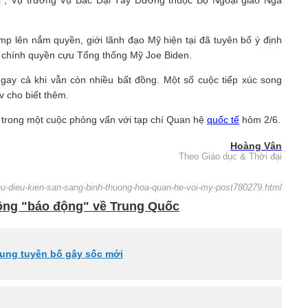
mp lên nắm quyền, giới lãnh đạo Mỹ hiện tại đã tuyên bố ý định
ủa chính quyền cựu Tổng thống Mỹ Joe Biden.
gay cả khi vẫn còn nhiều bất đồng. Một số cuộc tiếp xúc song
v cho biết thêm.
 trong một cuộc phỏng vấn với tạp chí Quan hệ
quốc tế
hôm 2/6.
Hoàng Vân
Theo Giáo dục & Thời đại
neu-dieu-kien-san-sang-binh-thuong-hoa-quan-he-voi-my-post780279.html
ông "báo động" về Trung Quốc
tung tuyên bố gây sốc mới