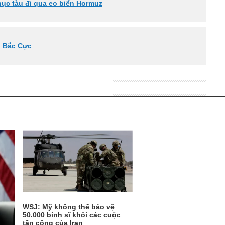
hục tàu đi qua eo biển Hormuz
ại Bắc Cực
WSJ: Mỹ không thể bảo vệ
50.000 binh sĩ khỏi các cuộc
tấn công của Iran