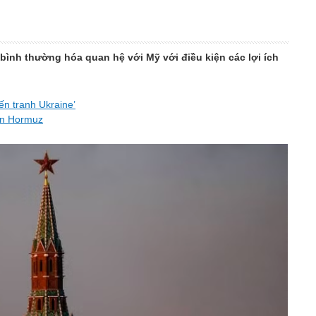
bình thường hóa quan hệ với Mỹ với điều kiện các lợi ích
ến tranh Ukraine’
ển Hormuz