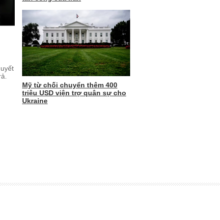
quyết
rả.
Mỹ từ chối chuyển thêm 400
triệu USD viện trợ quân sự cho
Ukraine