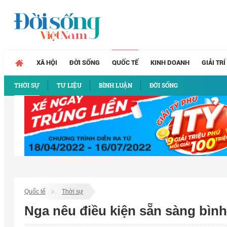
XÃ HỘI
ĐỜI SỐNG
QUỐC TẾ
KINH DOANH
GIẢI TRÍ
THỜI SỰ
TƯ LIỆU
BÌNH LUẬN
ĐỜI SỐNG
Quốc tế
Thời sự
Nga nêu điều kiện sẵn sàng bìn