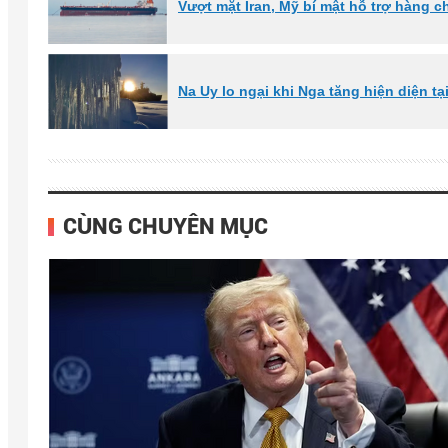
Vượt mặt Iran, Mỹ bí mật hỗ trợ hàng c
Na Uy lo ngại khi Nga tăng hiện diện t
CÙNG CHUYÊN MỤC