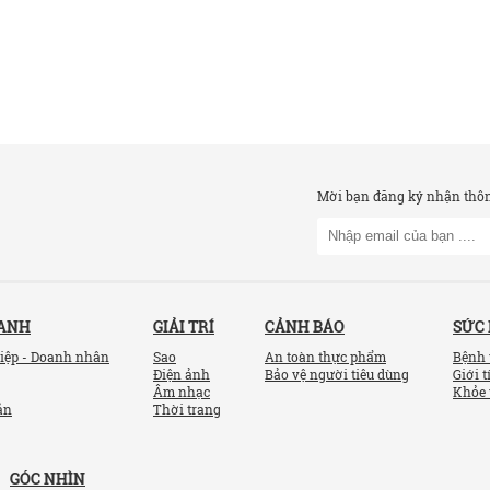
Mời bạn đăng ký nhận thông
OANH
GIẢI TRÍ
CẢNH BÁO
SỨC
iệp - Doanh nhân
Sao
An toàn thực phẩm
Bệnh 
Điện ảnh
Bảo vệ người tiêu dùng
Giới t
Âm nhạc
Khỏe 
ản
Thời trang
GÓC NHÌN