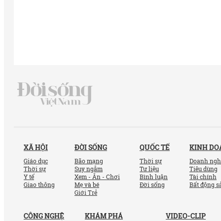
XÃ HỘI
ĐỜI SỐNG
QUỐC TẾ
KINH D
Giáo dục
Bão mạng
Thời sự
Doanh ngh
Thời sự
Suy ngẫm
Tư liệu
Tiêu dùng
Y tế
Xem - Ăn - Chơi
Bình luận
Tài chính
Giao thông
Mẹ và bé
Đời sống
Bất động s
Giới Trẻ
CÔNG NGHỆ
KHÁM PHÁ
VIDEO-CLIP