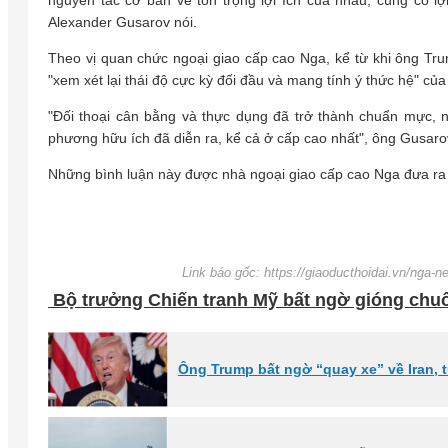
Alexander Gusarov nói.
Theo vị quan chức ngoại giao cấp cao Nga, kể từ khi ông Tru
"xem xét lại thái độ cực kỳ đối đầu và mang tính ý thức hệ" c
"Đối thoại cân bằng và thực dụng đã trở thành chuẩn mực, n
phương hữu ích đã diễn ra, kể cả ở cấp cao nhất", ông Gusaro
Những bình luận này được nhà ngoại giao cấp cao Nga đưa ra
Link báo gốc: https://giaoducthoidai.vn/nga-
Bộ trưởng Chiến tranh Mỹ bất ngờ gióng chu
Ông Trump bất ngờ “quay xe” về Iran, 