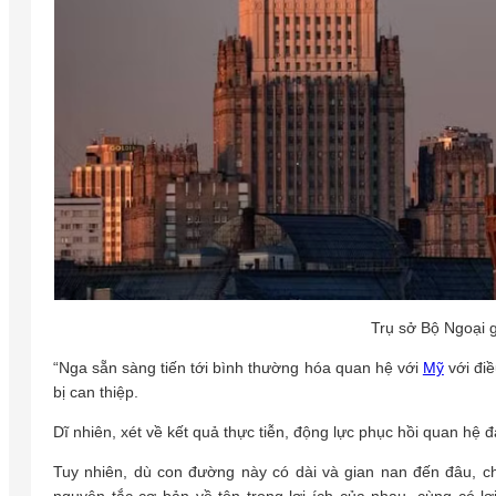
Trụ sở Bộ Ngoại 
“Nga sẵn sàng tiến tới bình thường hóa quan hệ với
Mỹ
với điề
bị can thiệp.
Dĩ nhiên, xét về kết quả thực tiễn, động lực phục hồi quan hệ
Tuy nhiên, dù con đường này có dài và gian nan đến đâu, chú
nguyên tắc cơ bản về tôn trọng lợi ích của nhau, cùng có 