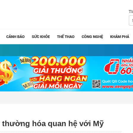
Tì
CẢNH BÁO
SỨC KHỎE
THỂ THAO
CÔNG NGHỆ
KHÁM PHÁ
h thường hóa quan hệ với Mỹ