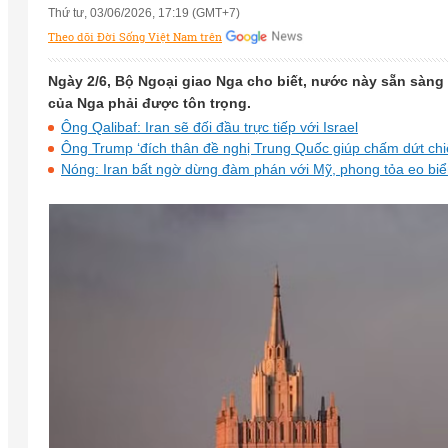
Thứ tư, 03/06/2026, 17:19 (GMT+7)
Theo dõi Đời Sống Việt Nam trên
Ngày 2/6, Bộ Ngoại giao Nga cho biết, nước này sẵn sàng 
của Nga phải được tôn trọng.
Ông Qalibaf: Iran sẽ đối đầu trực tiếp với Israel
Ông Trump ‘đích thân đề nghị Trung Quốc giúp chấm dứt chi
Nóng: Iran bất ngờ dừng đàm phán với Mỹ, phong tỏa eo bi