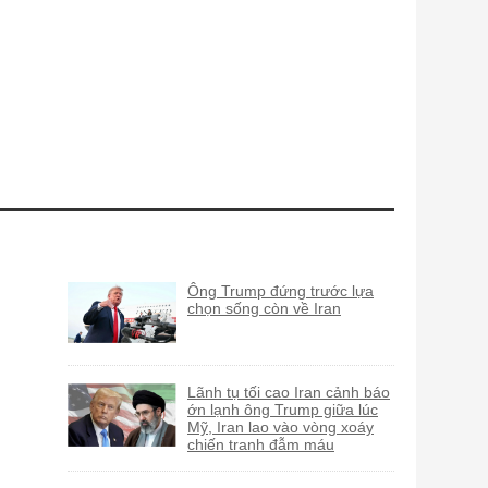
Ông Trump đứng trước lựa
chọn sống còn về Iran
Lãnh tụ tối cao Iran cảnh báo
ớn lạnh ông Trump giữa lúc
Mỹ, Iran lao vào vòng xoáy
chiến tranh đẫm máu