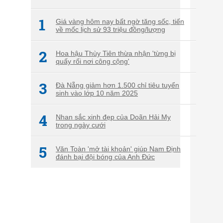
1
Giá vàng hôm nay bất ngờ tăng sốc, tiến
về mốc lịch sử 93 triệu đồng/lượng
2
Hoa hậu Thùy Tiên thừa nhận 'từng bị
quấy rối nơi công cộng'
3
Đà Nẵng giảm hơn 1.500 chỉ tiêu tuyển
sinh vào lớp 10 năm 2025
4
Nhan sắc xinh đẹp của Doãn Hải My
trong ngày cưới
5
Văn Toàn 'mở tài khoản' giúp Nam Định
đánh bại đội bóng của Anh Đức