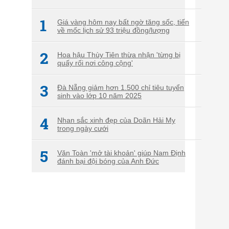
1
Giá vàng hôm nay bất ngờ tăng sốc, tiến
về mốc lịch sử 93 triệu đồng/lượng
2
Hoa hậu Thùy Tiên thừa nhận 'từng bị
quấy rối nơi công cộng'
3
Đà Nẵng giảm hơn 1.500 chỉ tiêu tuyển
sinh vào lớp 10 năm 2025
4
Nhan sắc xinh đẹp của Doãn Hải My
trong ngày cưới
5
Văn Toàn 'mở tài khoản' giúp Nam Định
đánh bại đội bóng của Anh Đức