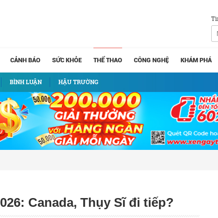
Tì
CẢNH BÁO
SỨC KHỎE
THỂ THAO
CÔNG NGHỆ
KHÁM PHÁ
BÌNH LUẬN
HẬU TRƯỜNG
026: Canada, Thụy Sĩ đi tiếp?