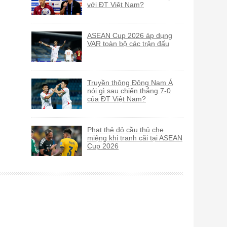
với ĐT Việt Nam?
ASEAN Cup 2026 áp dụng
VAR toàn bộ các trận đấu
Truyền thông Đông Nam Á
nói gì sau chiến thắng 7-0
của ĐT Việt Nam?
Phạt thẻ đỏ cầu thủ che
miệng khi tranh cãi tại ASEAN
Cup 2026