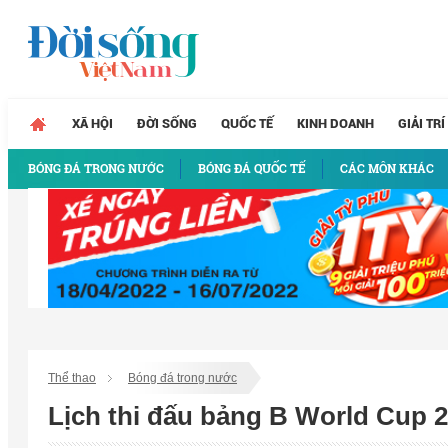
XÃ HỘI
ĐỜI SỐNG
QUỐC TẾ
KINH DOANH
GIẢI TRÍ
BÓNG ĐÁ TRONG NƯỚC
BÓNG ĐÁ QUỐC TẾ
CÁC MÔN KHÁC
Thể thao
Bóng đá trong nước
Lịch thi đấu bảng B World Cup 2