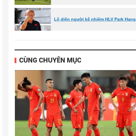
Lộ diện người kế nhiệm HLV Park Han
CÙNG CHUYÊN MỤC