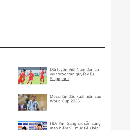
Đội tuyển Việt Nam đón tin
vui trước trận quyết đấu
Singapore
Messi lần đầu xuất hiện sau
World Cup 2026
HLV Kim Sang-sik sẵn sàng
mạo hiểm vì “mục tiêu kép”