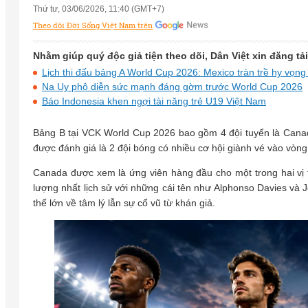
Thứ tư, 03/06/2026, 11:40 (GMT+7)
Theo dõi Đời Sống Việt Nam trên
Nhằm giúp quý độc giả tiện theo dõi, Dân Việt xin đăng tả
Lịch thi đấu bảng A World Cup 2026: Mexico tràn trề hy vọn
Na Uy phô diễn sức mạnh đáng gờm trước World Cup 2026
Báo Indonesia khen ngợi tài năng trẻ U19 Việt Nam
Bảng B tại VCK World Cup 2026 bao gồm 4 đội tuyển là Cana
được đánh giá là 2 đội bóng có nhiều cơ hội giành vé vào vòng
Canada được xem là ứng viên hàng đầu cho một trong hai vị 
lượng nhất lịch sử với những cái tên như Alphonso Davies và Jo
thế lớn về tâm lý lẫn sự cổ vũ từ khán giả.