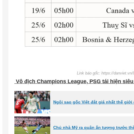
Link báo gốc: https://danviet.vn/
Vô địch Champions League, PSG tái hiện siêu 
Ngôi sao gốc Việt đắt giá nhất thế giớ
Chủ nhà Mỹ ra quân ấn tượng trước t