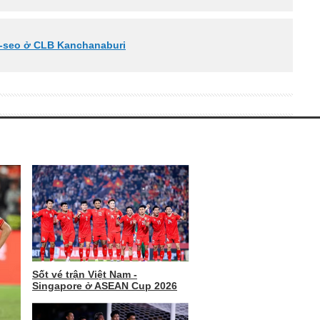
g-seo ở CLB Kanchanaburi
Sốt vé trận Việt Nam -
Singapore ở ASEAN Cup 2026