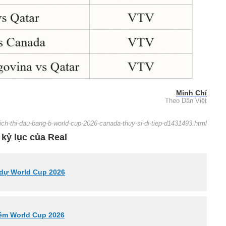
Minh Chí
Theo Dân Việt
lich-thi-dau-bang-b-world-cup-2026-canada-thuy-si-di-tiep-d1431493.html
kỷ lục của Real
i dự World Cup 2026
hềm World Cup 2026