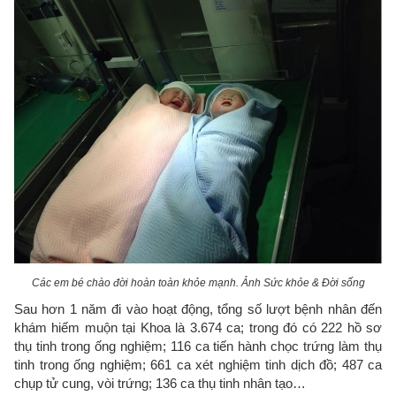
Các em bé chào đời hoàn toàn khỏe mạnh. Ảnh Sức khỏe & Đời sống
Sau hơn 1 năm đi vào hoạt động, tổng số lượt bệnh nhân đến
khám hiếm muộn tại Khoa là 3.674 ca; trong đó có 222 hồ sơ
thụ tinh trong ống nghiệm; 116 ca tiến hành chọc trứng làm thụ
tinh trong ống nghiệm; 661 ca xét nghiệm tinh dịch đồ; 487 ca
chụp tử cung, vòi trứng; 136 ca thụ tinh nhân tạo…