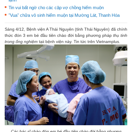
Tin vui bất ngờ cho các cặp vợ chồng hiếm muộn
"Vua" chữa vô sinh hiếm muộn tại Mường Lát, Thanh Hóa
Sáng 4/12, Bệnh viện A Thái Nguyên (tỉnh Thái Nguyên) đã chính
thức đón 3 em bé đầu tiên chào đời bằng phương pháp
thụ tinh
trong ống nghiệm
tạii bệnh viện này. Tin tức trên Vietnamplus.
Các bác sĩ chào đón em bé đầu tiên chào đời bằng phương