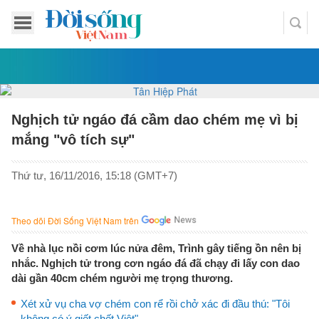
Nghịch tử ngáo đá cầm dao chém mẹ vì bị
mắng "vô tích sự"
Thứ tư, 16/11/2016, 15:18 (GMT+7)
Theo dõi Đời Sống Việt Nam trên
Về nhà lục nồi cơm lúc nửa đêm, Trình gây tiếng ồn nên bị
nhắc. Nghịch tử trong cơn ngáo đá đã chạy đi lấy con dao
dài gần 40cm chém người mẹ trọng thương.
Xét xử vụ cha vợ chém con rể rồi chở xác đi đầu thú: "Tôi
không có ý giết chết Việt"