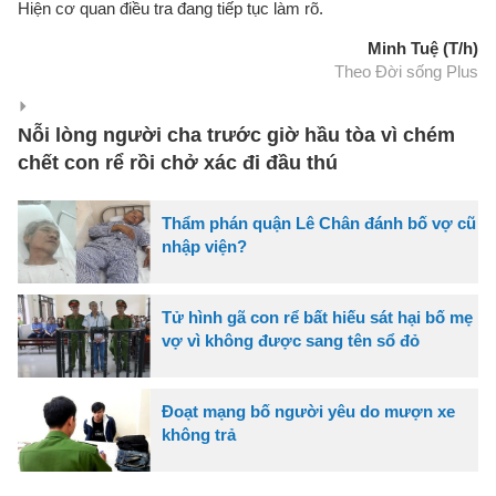
Hiện cơ quan điều tra đang tiếp tục làm rõ.
Minh Tuệ (T/h)
Theo Đời sống Plus
Nỗi lòng người cha trước giờ hầu tòa vì chém
chết con rể rồi chở xác đi đầu thú
Thẩm phán quận Lê Chân đánh bố vợ cũ
nhập viện?
Tử hình gã con rể bất hiếu sát hại bố mẹ
vợ vì không được sang tên sổ đỏ
Đoạt mạng bố người yêu do mượn xe
không trả