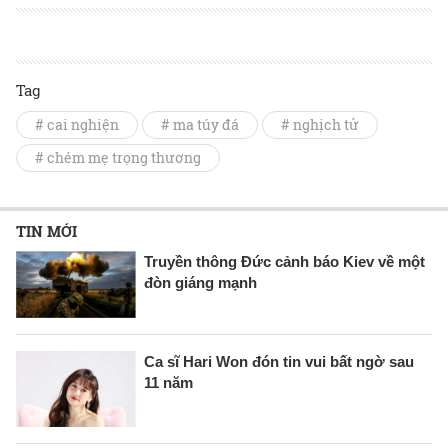
Tag
# cai nghiện
# ma túy đá
# nghịch tử
# chém mẹ trọng thương
TIN MỚI
Truyền thông Đức cảnh báo Kiev về một
đòn giáng mạnh
Ca sĩ Hari Won đón tin vui bất ngờ sau
11 năm