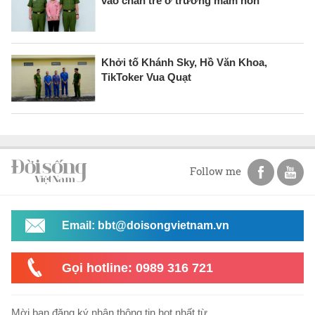
vào chân trẻ ở trường mầm non
Khởi tố Khánh Sky, Hồ Văn Khoa,
TikToker Vua Quạt
Follow me
Email: bbt@doisongvietnam.vn
Gọi hotline: 0989 316 721
Mời bạn đăng ký nhận thông tin hot nhất từ