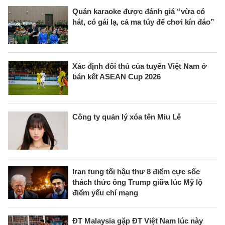
Quán karaoke được đánh giá “vừa có
hát, có gái lạ, cả ma túy để chơi kín đáo”
Xác định đối thủ của tuyển Việt Nam ở
bán kết ASEAN Cup 2026
Công ty quản lý xóa tên Miu Lê
Iran tung tối hậu thư 8 điểm cực sốc
thách thức ông Trump giữa lúc Mỹ lộ
điểm yếu chí mạng
ĐT Malaysia gặp ĐT Việt Nam lúc này