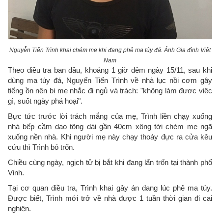
Nguyễn Tiến Trình khai chém mẹ khi đang phê ma túy đá. Ảnh Gia đình Việt
Nam
Theo điều tra ban đầu, khoảng 1 giờ đêm ngày 15/11, sau khi
dùng ma túy đá, Nguyến Tiến Trình về nhà lục nồi cơm gây
tiếng ồn nên bị mẹ nhắc đi ngủ và trách: "không làm được việc
gì, suốt ngày phá hoại".
Bực tức trước lời trách mắng của mẹ, Trình liền chạy xuống
nhà bếp cầm dao tông dài gần 40cm xông tới chém mẹ ngã
xuống nền nhà. Khi người mẹ này chạy thoáy đực ra cửa kêu
cứu thì Trình bỏ trốn.
Chiều cùng ngày, ngịch tử bị bắt khi đang lẩn trốn tại thành phố
Vinh.
Tại cơ quan điều tra, Trình khai gây án đang lúc phê ma túy.
Được biết, Trình mới trở về nhà được 1 tuần thời gian đi cai
nghiện.