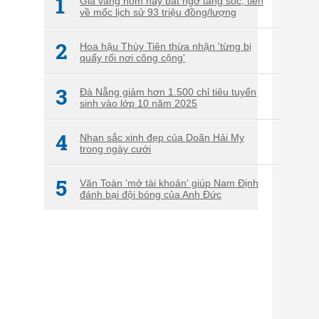
1
Giá vàng hôm nay bất ngờ tăng sốc, tiến
về mốc lịch sử 93 triệu đồng/lượng
2
Hoa hậu Thùy Tiên thừa nhận 'từng bị
quấy rối nơi công cộng'
3
Đà Nẵng giảm hơn 1.500 chỉ tiêu tuyển
sinh vào lớp 10 năm 2025
4
Nhan sắc xinh đẹp của Doãn Hải My
trong ngày cưới
5
Văn Toàn 'mở tài khoản' giúp Nam Định
đánh bại đội bóng của Anh Đức