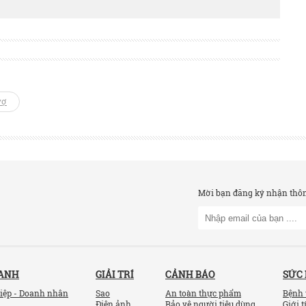
vợ
Mời bạn đăng ký nhận thông
OANH
GIẢI TRÍ
CẢNH BÁO
SỨC
iệp - Doanh nhân
Sao
An toàn thực phẩm
Bệnh 
Điện ảnh
Bảo vệ người tiêu dùng
Giới t