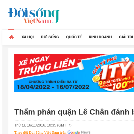
XÃ HỘI
ĐỜI SỐNG
QUỐC TẾ
KINH DOANH
GIẢI TRÍ
Thẩm phán quận Lê Chân đánh b
Thứ tư, 16/11/2016, 10:35 (GMT+7)
Theo dõi Đời Sống Việt Nam trên