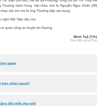
 Thị Toan (69 tuổi, mẹ đẻ bà Phương) cùng chị Đỗ Thị Thúy Hà
ng Thường hành hung. Hai cháu nhỏ là Nguyễn Ngọc Huân (SN
 chạy vào ôm mẹ bị ông Thường đạp vào bụng.
nghị Việt Tiệp cấp cứu.
ới cơ quan công an huyện An Dương.
Minh Tuệ (T/h)
Theo Đời sống Plus
 chơi game
u hơn cháu ngoại?
xăng đốt chết cha ruột