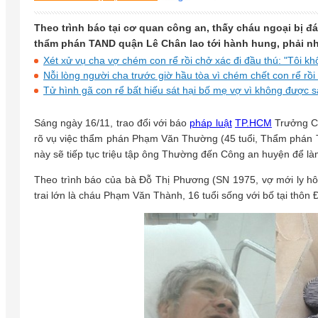
Theo trình báo tại cơ quan công an, thấy cháu ngoại bị đá
thẩm phán TAND quận Lê Chân lao tới hành hung, phải nh
Xét xử vụ cha vợ chém con rể rồi chở xác đi đầu thú: "Tôi khô
Nỗi lòng người cha trước giờ hầu tòa vì chém chết con rể rồi
Tử hình gã con rể bất hiếu sát hại bố mẹ vợ vì không được 
Sáng ngày 16/11, trao đổi với báo
pháp luật
TP.HCM
Trưởng Cô
rõ vụ việc thẩm phán Phạm Văn Thường (45 tuổi, Thẩm phán 
này sẽ tiếp tục triệu tập ông Thường đến Công an huyện để làm
Theo trình báo của bà Đỗ Thị Phương (SN 1975, vợ mới ly h
trai lớn là cháu Phạm Văn Thành, 16 tuổi sống với bố tại th