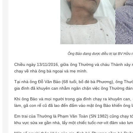
Ông Bảo đang được điều trị tại BV Hữu n
Chiều ngày 13/11/2016, giữa ông Thường và cháu Thành xảy 
chạy về nhà ông bà ngoại và mẹ mình.
Tại nhà ông Đỗ Văn Bảo (68 tuổi, bố đẻ bà Phương), ông Thườn
gia đình đã khuyên can nhằm ngăn chặn việc ông Thường đá
Khi ông Bảo và mọi người trong gia đình chạy ra khuyên can
làm, gã con rể cũ đã lao đến đấm vào mặt ông Bảo khiến ông l
Em trai của Thường là Phạm Văn Toàn (SN 1982) cũng chạy tới “
khu vực sửa xe gần nhà, lấy một chiếc tuốc-nơ-vít đâm vào lư