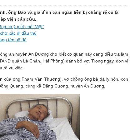
nh, ông Bảo và gia đình can ngăn liền bị chàng rể cũ là
ập viện cấp cứu.
ng có ý giết chết Việt"
 chở xác đi đầu thú
sang tên sổ đỏ
ng an huyện An Dương cho biết cơ quan này đang điều tra làm
TAND quận Lê Chân, Hải Phòng) đánh bố vợ. Trong ngày, đơn vị
 rõ vụ việc.
ôn của ông Phạm Văn Thường), vợ chồng ông bà đã ly hôn, con
ôn Đồng Quang, cùng xã Đặng Cương, huyện An Dương.