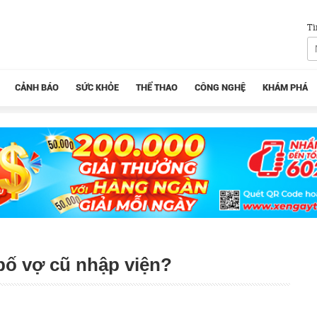
Tì
CẢNH BÁO
SỨC KHỎE
THỂ THAO
CÔNG NGHỆ
KHÁM PHÁ
ố vợ cũ nhập viện?