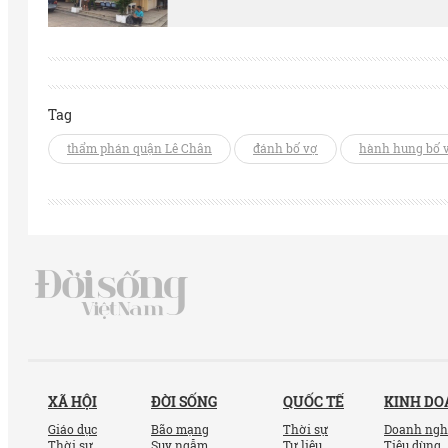
Tag
thẩm phán quận Lê Chân
đánh bố vợ
hành hung bố 
XÃ HỘI
ĐỜI SỐNG
QUỐC TẾ
KINH D
Giáo dục
Bão mạng
Thời sự
Doanh ngh
Thời sự
Suy ngẫm
Tư liệu
Tiêu dùng