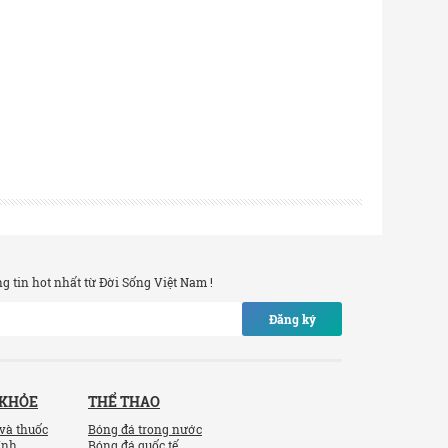
 tin hot nhất từ Đời Sống Việt Nam !
Đăng ký
 KHỎE
THỂ THAO
và thuốc
Bóng đá trong nước
ính
Bóng đá quốc tế