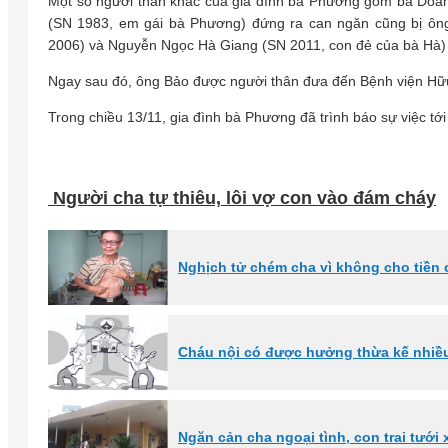
Một số người thân khác của gia đình bà Phương gồm bà Doãn
(SN 1983, em gái bà Phương) đứng ra can ngăn cũng bị ô
2006) và Nguyễn Ngọc Hà Giang (SN 2011, con đẻ của bà Hà)
Ngay sau đó, ông Bảo được người thân đưa đến Bệnh viện Hữu 
Trong chiều 13/11, gia đình bà Phương đã trình báo sự việc t
Người cha tự thiêu, lôi vợ con vào đám cháy
Nghịch tử chém cha vì không cho tiền
Cháu nội có được hưởng thừa kế nhiề
Ngăn cản cha ngoại tình, con trai tưới 