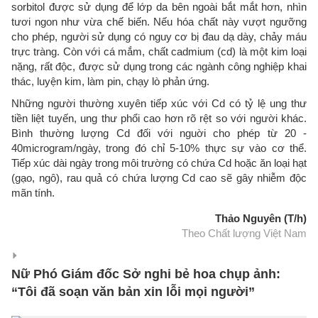
sorbitol được sử dụng để lớp da bên ngoài bắt mắt hơn, nhìn
tươi ngon như vừa chế biến. Nếu hóa chất này vượt ngưỡng
cho phép, người sử dụng có nguy cơ bị đau dạ dày, chảy máu
trực tràng. Còn với cá mắm, chất cadmium (cd) là một kim loại
nặng, rất độc, được sử dụng trong các ngành công nghiệp khai
thác, luyện kim, làm pin, chạy lò phản ứng.
Những người thường xuyên tiếp xúc với Cd có tỷ lệ ung thư
tiền liệt tuyến, ung thư phổi cao hơn rõ rệt so với người khác.
Bình thường lượng Cd đối với nguời cho phép từ 20 -
40microgram/ngày, trong đó chỉ 5-10% thực sự vào cơ thể.
Tiếp xúc dài ngày trong môi trường có chứa Cd hoặc ăn loại hạt
(gạo, ngô), rau quả có chứa lượng Cd cao sẽ gây nhiễm độc
mãn tính.
Thảo Nguyên (T/h)
Theo Chất lượng Việt Nam
Nữ Phó Giám đốc Sở nghi bẻ hoa chụp ảnh:
“Tôi đã soạn văn bản xin lỗi mọi người”