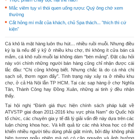
Mắc viêm tụy vì thói quen uống rượu: Quý ông chớ xem
thường
Cắt hỏng mí mắt của khách, chủ Spa thách... "thích thì cứ
kiện"
Cá khô là mặt hàng luôn thu hút… nhiều ruồi muỗi. Nhưng điều
kỳ lạ là nếu để ý kỹ ở nhiều khu chợ, thì không ít cửa bán cá
mắm, cá khô ruồi muỗi lại không dám “bén mảng”. Đặt câu hỏi
này với chính những người bán hàng cũng chỉ nhận được cái
lắc đầu: “Chị cũng không biết. Nhưng chắc là do cá nhà chị
sạch sẽ, thơm ngon đấy”. Tình trạng này xảy ra ở nhiều khu
chợ, ở cả Hà Nội lẫn TP HCM. Tại các sạp hàng ở chợ Nghĩa
Tân, Thành Công hay Đồng Xuân, những ai tinh ý đều nhận
thấy.
Tại hội nghị “Đánh giá thực hiện chính sách pháp luật về
ATVSTP giai đoạn 2011-2016 khu vực phía Nam” do Quốc hội
tổ chức, các chuyên gia y tế đã lý giải vấn đề này dựa trên các
luận chứng khoa học. Và kết quả từ các nhà khoa học có thể
khiến nhiều người tiêu dùng phải giật mình, bởi đây không phải
hiện tượng ngẫu nhiên mà nó có căn nguyên và ảnh hưởng