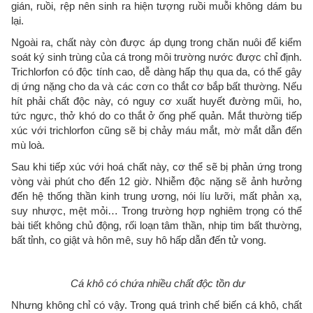
gián, ruồi, rệp nên sinh ra hiện tượng ruồi muỗi không dám bu
lại.
Ngoài ra, chất này còn được áp dụng trong chăn nuôi để kiểm
soát ký sinh trùng của cá trong môi trường nước được chỉ định.
Trichlorfon có độc tính cao, dễ dàng hấp thụ qua da, có thể gây
dị ứng nặng cho da và các cơn co thắt cơ bắp bất thường. Nếu
hít phải chất độc này, có nguy cơ xuất huyết đường mũi, ho,
tức ngực, thở khó do co thắt ở ống phế quản. Mắt thường tiếp
xúc với trichlorfon cũng sẽ bị chảy máu mắt, mờ mắt dẫn đến
mù loà.
Sau khi tiếp xúc với hoá chất này, cơ thể sẽ bị phản ứng trong
vòng vài phút cho đến 12 giờ. Nhiễm độc nặng sẽ ảnh hưởng
đến hệ thống thần kinh trung ương, nói líu lưỡi, mất phản xạ,
suy nhược, mệt mỏi… Trong trường hợp nghiêm trọng có thể
bài tiết không chủ động, rối loạn tâm thần, nhịp tim bất thường,
bất tỉnh, co giật và hôn mê, suy hô hấp dẫn đến tử vong.
Cá khô có chứa nhiều chất độc tồn dư
Nhưng không chỉ có vậy. Trong quá trình chế biến cá khô, chất