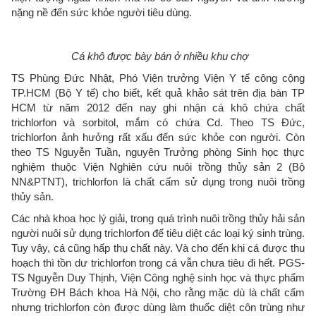
nặng nề đến sức khỏe người tiêu dùng.
Cá khô được bày bán ở nhiều khu chợ
TS Phùng Đức Nhật, Phó Viện trưởng Viện Y tế công cộng
TP.HCM (Bộ Y tế) cho biết, kết quả khảo sát trên địa bàn TP
HCM từ năm 2012 đến nay ghi nhận cá khô chứa chất
trichlorfon và sorbitol, mắm có chứa Cd. Theo TS Đức,
trichlorfon ảnh hưởng rất xấu đến sức khỏe con người. Còn
theo TS Nguyễn Tuần, nguyên Trưởng phòng Sinh học thực
nghiệm thuộc Viện Nghiên cứu nuôi trồng thủy sản 2 (Bộ
NN&PTNT), trichlorfon là chất cấm sử dụng trong nuôi trồng
thủy sản.
Các nhà khoa học lý giải, trong quá trình nuôi trồng thủy hải sản
người nuôi sử dụng trichlorfon để tiêu diệt các loại ký sinh trùng.
Tuy vậy, cá cũng hấp thụ chất này. Và cho đến khi cá được thu
hoạch thì tồn dư trichlorfon trong cá vẫn chưa tiêu đi hết. PGS-
TS Nguyễn Duy Thịnh, Viện Công nghệ sinh học và thực phẩm
Trường ĐH Bách khoa Hà Nội, cho rằng mặc dù là chất cấm
nhưng trichlorfon còn được dùng làm thuốc diệt côn trùng như