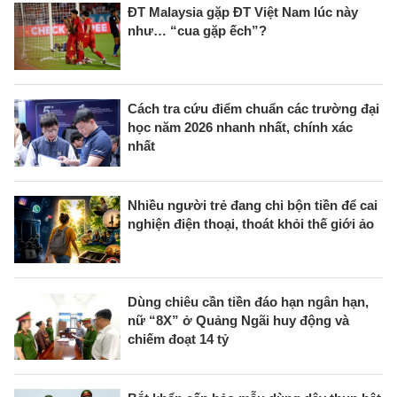
ĐT Malaysia gặp ĐT Việt Nam lúc này
như… “cua gặp ếch”?
Cách tra cứu điểm chuẩn các trường đại
học năm 2026 nhanh nhất, chính xác
nhất
Nhiều người trẻ đang chi bộn tiền để cai
nghiện điện thoại, thoát khỏi thế giới ảo
Dùng chiêu cần tiền đáo hạn ngân hạn,
nữ “8X” ở Quảng Ngãi huy động và
chiếm đoạt 14 tỷ