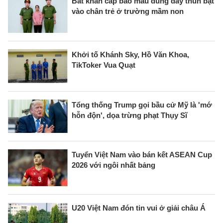
Bắt khẩn cấp bảo mẫu dùng dây thun bật
vào chân trẻ ở trường mầm non
Khởi tố Khánh Sky, Hồ Văn Khoa,
TikToker Vua Quạt
Tổng thống Trump gọi bầu cử Mỹ là 'mớ
hỗn độn', dọa trừng phạt Thụy Sĩ
Tuyển Việt Nam vào bán kết ASEAN Cup
2026 với ngôi nhất bảng
U20 Việt Nam đón tin vui ở giải châu Á