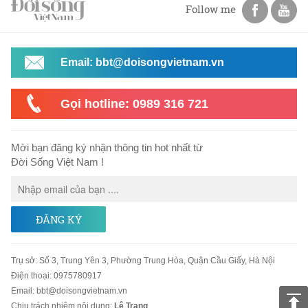
Follow me
Email: bbt@doisongvietnam.vn
Gọi hotline: 0989 316 721
Mời bạn đăng ký nhận thông tin hot nhất từ
Đời Sống Việt Nam !
ĐĂNG KÝ
Trụ sở
:
Số 3, Trung Yên 3, Phường Trung Hòa, Quận Cầu Giấy, Hà Nội
Điện thoại:
0975780917
Email
:
bbt@doisongvietnam.vn
Chịu trách nhiệm nội dung:
Lê Trang