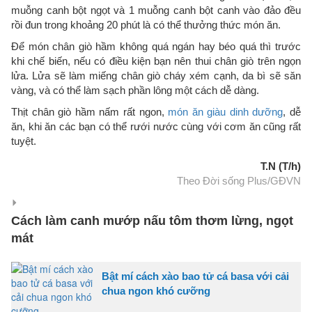
muỗng canh bột ngọt và 1 muỗng canh bột canh vào đảo đều
rồi đun trong khoảng 20 phút là có thể thưởng thức món ăn.
Để món chân giò hầm không quá ngán hay béo quá thì trước
khi chế biến, nếu có điều kiện bạn nên thui chân giò trên ngọn
lửa. Lửa sẽ làm miếng chân giò cháy xém cạnh, da bì sẽ săn
vàng, và có thể làm sạch phần lông một cách dễ dàng.
Thịt chân giò hầm nấm rất ngon,
món ăn giàu dinh dưỡng
, dễ
ăn, khi ăn các bạn có thể rưới nước cùng với cơm ăn cũng rất
tuyệt.
T.N (T/h)
Theo Đời sống Plus/GĐVN
Cách làm canh mướp nấu tôm thơm lừng, ngọt
mát
Bật mí cách xào bao tử cá basa với cải
chua ngon khó cưỡng