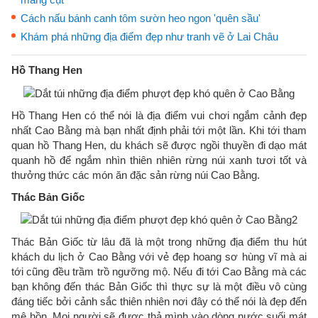
Cách nấu bánh canh tôm sườn heo ngon 'quên sầu'
Khám phá những địa điểm đẹp như tranh vẽ ở Lai Châu
Hồ Thang Hen
Hồ Thang Hen có thể nói là địa điểm vui chơi ngắm cảnh đẹp
nhất Cao Bằng mà bạn nhất định phải tới một lần. Khi tới tham
quan hồ Thang Hen, du khách sẽ được ngồi thuyền đi dạo mát
quanh hồ để ngắm nhìn thiên nhiên rừng núi xanh tươi tốt và
thưởng thức các món ăn đặc sản rừng núi Cao Bằng.
Thác Bản Giốc
Thác Bản Giốc từ lâu đã là một trong những địa điểm thu hút
khách du lịch ở Cao Bằng với vẻ đẹp hoang sơ hùng vĩ mà ai
tới cũng đều trầm trồ ngưỡng mộ. Nếu đi tới Cao Bằng mà các
bạn không đến thác Bản Giốc thì thực sự là một điều vô cùng
đáng tiếc bởi cảnh sắc thiên nhiên nơi đây có thể nói là đẹp đến
mê hồn. Mọi người sẽ được thả mình vào dòng nước suối mát