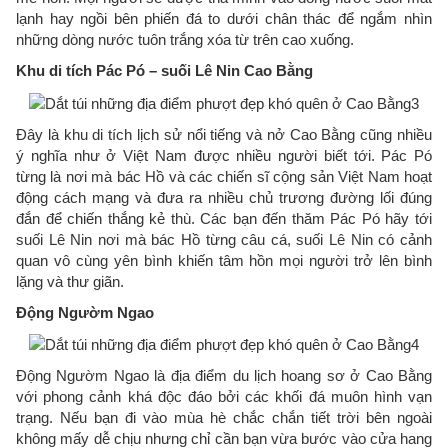
lạnh hay ngồi bên phiến đá to dưới chân thác để ngắm nhìn
những dòng nước tuôn trắng xóa từ trên cao xuống.
Khu di tích Pác Pó – suối Lê Nin Cao Bằng
Đây là khu di tích lịch sử nổi tiếng và nở Cao Bằng cũng nhiều
ý nghĩa như ở Việt Nam được nhiều người biết tới. Pác Pó
từng là nơi mà bác Hồ và các chiến sĩ cộng sản Việt Nam hoạt
động cách mạng và đưa ra nhiều chủ trương đường lối đúng
đắn để chiến thắng kẻ thù. Các bạn đến thăm Pác Pó hãy tới
suối Lê Nin nơi mà bác Hồ từng câu cá, suối Lê Nin có cảnh
quan vô cùng yên bình khiến tâm hồn mọi người trở lên bình
lặng và thư giãn.
Động Ngườm Ngao
Động Ngườm Ngao là địa điểm du lịch hoang sơ ở Cao Bằng
với phong cảnh khá độc đáo bởi các khối đá muôn hình vạn
trạng. Nếu bạn đi vào mùa hè chắc chắn tiết trời bên ngoài
không mấy dễ chịu nhưng chỉ cần bạn vừa bước vào cửa hang