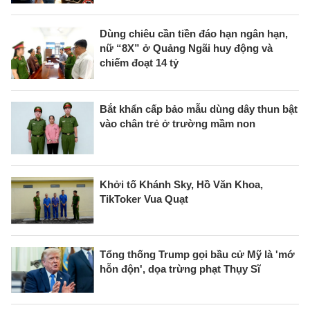
Dùng chiêu cần tiền đáo hạn ngân hạn,
nữ “8X” ở Quảng Ngãi huy động và
chiếm đoạt 14 tỷ
Bắt khẩn cấp bảo mẫu dùng dây thun bật
vào chân trẻ ở trường mầm non
Khởi tố Khánh Sky, Hồ Văn Khoa,
TikToker Vua Quạt
Tổng thống Trump gọi bầu cử Mỹ là 'mớ
hỗn độn', dọa trừng phạt Thụy Sĩ