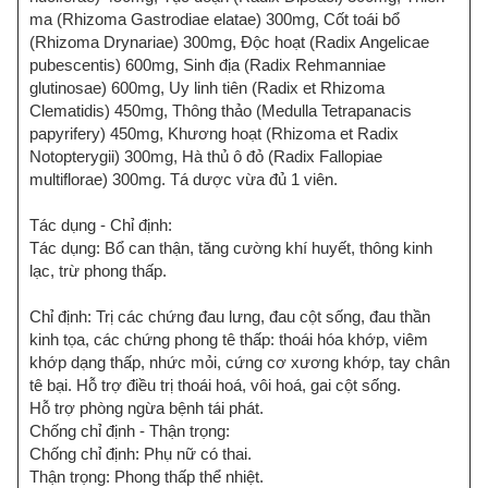
ma (Rhizoma Gastrodiae elatae) 300mg, Cốt toái bổ
(Rhizoma Drynariae) 300mg, Độc hoạt (Radix Angelicae
pubescentis) 600mg, Sinh địa (Radix Rehmanniae
glutinosae) 600mg, Uy linh tiên (Radix et Rhizoma
Clematidis) 450mg, Thông thảo (Medulla Tetrapanacis
papyrifery) 450mg, Khương hoạt (Rhizoma et Radix
Notopterygii) 300mg, Hà thủ ô đỏ (Radix Fallopiae
multiflorae) 300mg. Tá dược vừa đủ 1 viên.
Tác dụng - Chỉ định:
Tác dụng: Bổ can thận, tăng cường khí huyết, thông kinh
lạc, trừ phong thấp.
Chỉ định: Trị các chứng đau lưng, đau cột sống, đau thần
kinh tọa, các chứng phong tê thấp: thoái hóa khớp, viêm
khớp dạng thấp, nhức mỏi, cứng cơ xương khớp, tay chân
tê bại. Hỗ trợ điều trị thoái hoá, vôi hoá, gai cột sống.
Hỗ trợ phòng ngừa bệnh tái phát.
Chống chỉ định - Thận trọng:
Chống chỉ định: Phụ nữ có thai.
Thận trọng: Phong thấp thể nhiệt.