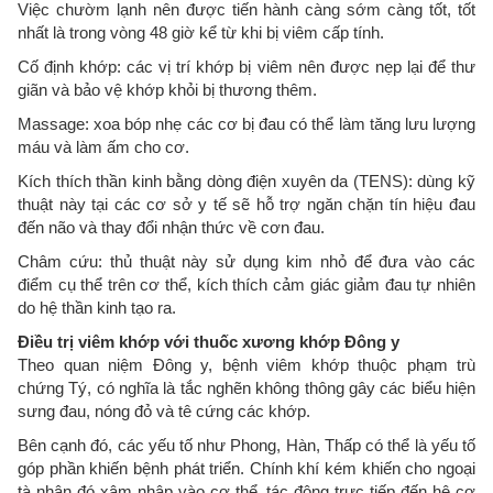
Việc chườm lạnh nên được tiến hành càng sớm càng tốt, tốt
nhất là trong vòng 48 giờ kể từ khi bị viêm cấp tính.
Cố định khớp: các vị trí khớp bị viêm nên được nẹp lại để thư
giãn và bảo vệ khớp khỏi bị thương thêm.
Massage: xoa bóp nhẹ các cơ bị đau có thể làm tăng lưu lượng
máu và làm ấm cho cơ.
Kích thích thần kinh bằng dòng điện xuyên da (TENS): dùng kỹ
thuật này tại các cơ sở y tế sẽ hỗ trợ ngăn chặn tín hiệu đau
đến não và thay đổi nhận thức về cơn đau.
Châm cứu: thủ thuật này sử dụng kim nhỏ để đưa vào các
điểm cụ thể trên cơ thể, kích thích cảm giác giảm đau tự nhiên
do hệ thần kinh tạo ra.
Điều trị viêm khớp với thuốc xương khớp Đông y
Theo quan niệm Đông y, bệnh viêm khớp thuộc phạm trù
chứng Tý, có nghĩa là tắc nghẽn không thông gây các biểu hiện
sưng đau, nóng đỏ và tê cứng các khớp.
Bên cạnh đó, các yếu tố như Phong, Hàn, Thấp có thể là yếu tố
góp phần khiến bệnh phát triển. Chính khí kém khiến cho ngoại
tà nhân đó xâm nhập vào cơ thể, tác động trực tiếp đến hệ cơ