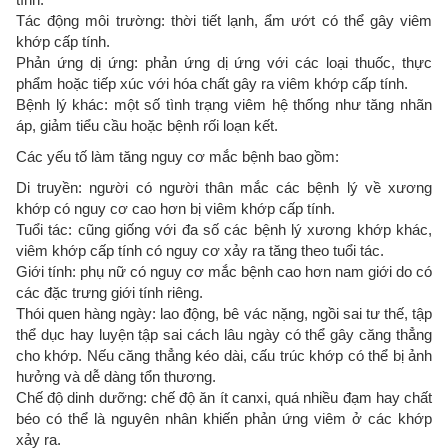
Tác động môi trường: thời tiết lạnh, ẩm ướt có thể gây viêm
khớp cấp tính.
Phản ứng dị ứng: phản ứng dị ứng với các loại thuốc, thực
phẩm hoặc tiếp xúc với hóa chất gây ra viêm khớp cấp tính.
Bệnh lý khác: một số tình trạng viêm hệ thống như tăng nhãn
áp, giảm tiểu cầu hoặc bệnh rối loạn kết.
Các yếu tố làm tăng nguy cơ mắc bệnh bao gồm:
Di truyền: người có người thân mắc các bệnh lý về xương
khớp có nguy cơ cao hơn bị viêm khớp cấp tính.
Tuổi tác: cũng giống với đa số các bệnh lý xương khớp khác,
viêm khớp cấp tính có nguy cơ xảy ra tăng theo tuổi tác.
Giới tính: phụ nữ có nguy cơ mắc bệnh cao hơn nam giới do có
các đặc trưng giới tính riêng.
Thói quen hàng ngày: lao động, bê vác nặng, ngồi sai tư thế, tập
thể dục hay luyện tập sai cách lâu ngày có thể gây căng thẳng
cho khớp. Nếu căng thẳng kéo dài, cấu trúc khớp có thể bị ảnh
hưởng và dễ dàng tổn thương.
Chế độ dinh dưỡng: chế độ ăn ít canxi, quá nhiều đạm hay chất
béo có thể là nguyên nhân khiến phản ứng viêm ở các khớp
xảy ra.