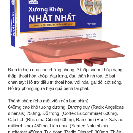
Điều trị hiệu quả các chứng phong tê thấp: viêm khớp dạng
thấp, thoái hóa khớp, đau lưng, đau thần kinh tọa, tê bại
chân tay; Hỗ trợ điều trị thoái hóa, vôi hóa, gai đôi cột sống.
Hỗ trợ phòng ngừa hiệu quả bệnh tái phát.
Thành phần: (cho một viên nén bao phim)
645mg cao khô tương đương: Đương quy (Radix Angelicae
sinensis) 750mg, Đỗ trọng (Cortex Eucommiae) 600mg,
Cẩu tích (Rhizoma Cibotii) 600mg, Đan sâm (Radix Salviae
miltiorrhizae) 450mg, Liên nhục (Semen Nalumbinis
nuciferae) 450mg, Tục đoạn (Radix Dipsaci) 300mg, Thiên