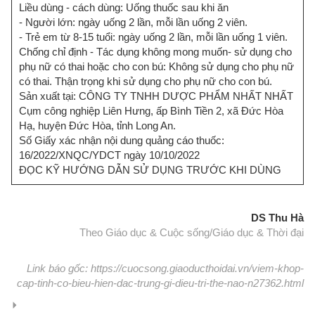
Liều dùng - cách dùng: Uống thuốc sau khi ăn
- Người lớn: ngày uống 2 lần, mỗi lần uống 2 viên.
- Trẻ em từ 8-15 tuổi: ngày uống 2 lần, mỗi lần uống 1 viên.
Chống chỉ định - Tác dụng không mong muốn- sử dụng cho
phụ nữ có thai hoặc cho con bú: Không sử dụng cho phụ nữ
có thai. Thận trọng khi sử dụng cho phụ nữ cho con bú.
Sản xuất tại: CÔNG TY TNHH DƯỢC PHẨM NHẤT NHẤT
Cụm công nghiệp Liên Hưng, ấp Bình Tiền 2, xã Đức Hòa
Hạ, huyện Đức Hòa, tỉnh Long An.
Số Giấy xác nhận nội dung quảng cáo thuốc:
16/2022/XNQC/YDCT ngày 10/10/2022
ĐỌC KỸ HƯỚNG DẪN SỬ DỤNG TRƯỚC KHI DÙNG
DS Thu Hà
Theo Giáo dục & Cuộc sống/Giáo dục & Thời đại
Link báo gốc: https://cuocsong.giaoducthoidai.vn/viem-khop-
cap-tinh-co-bieu-hien-dac-trung-gi-dieu-tri-the-nao-n27362.html