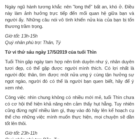
Ngày ngũ hành tương khắc nên "long thể" bất an, khó ở. Điều
này làm ảnh hưởng trực tiếp đến mối quan hệ giữa bạn và
người ấy. Những câu nói vô tình khiến nửa kia của bạn bị tổn
thương trầm trọng.
Giờ tốt: 13h-15h
Quý nhân phù trợ: Thân, Tý
Tử vi thứ sáu ngày 17/5/2019 của tuổi Thìn
Tuổi Thìn gặp ngày tam hợp nên tình duyên như ý, nhân duyên
tươi đẹp, có thể gặp được người mình thích. Có lợi nhất là
người độc thân, tìm được một nửa ưng ý cùng tận hưởng sự
ngọt ngào, người đó có thể là người bạn quen biết, hãy để ý
xem nhé.
Công việc nhìn chung không có nhiều mới mẻ, tuổi Thìn chưa
có cơ hội thể hiện khả năng nên cảm thấy hụt hẫng. Tuy nhiên
cũng đừng nghĩ nhiều làm gì, thay vào đó hãy lên kế hoạch cụ
thể cho những việc mình muốn thực hiện, mọi chuyện sẽ dần
tốt lên thôi.
Giờ tốt: 23h-11h