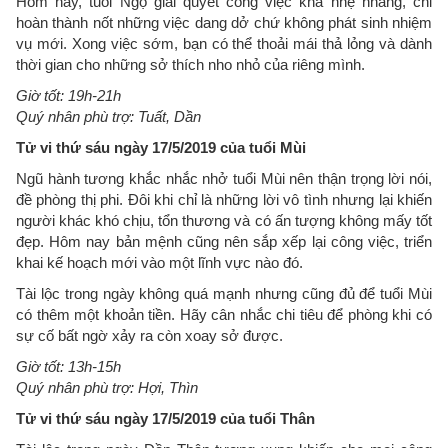
Hôm nay, tuổi Ngọ giải quyết công việc khá nhẹ nhàng, chỉ
hoàn thành nốt những việc dang dở chứ không phát sinh nhiệm
vụ mới. Xong việc sớm, bạn có thể thoải mái thả lỏng và dành
thời gian cho những sở thích nho nhỏ của riêng mình.
Giờ tốt: 19h-21h
Quý nhân phù trợ: Tuất, Dần
Tử vi thứ sáu ngày 17/5/2019 của tuổi Mùi
Ngũ hành tương khắc nhắc nhở tuổi Mùi nên thận trọng lời nói,
đề phòng thị phi. Đôi khi chỉ là những lời vô tình nhưng lại khiến
người khác khó chịu, tổn thương và có ấn tượng không mấy tốt
đẹp. Hôm nay bản mệnh cũng nên sắp xếp lại công việc, triển
khai kế hoạch mới vào một lĩnh vực nào đó.
Tài lộc trong ngày không quá mạnh nhưng cũng đủ để tuổi Mùi
có thêm một khoản tiền. Hãy cân nhắc chi tiêu để phòng khi có
sự cố bất ngờ xảy ra còn xoay sở được.
Giờ tốt: 13h-15h
Quý nhân phù trợ: Hợi, Thìn
Tử vi thứ sáu ngày 17/5/2019 của tuổi Thân