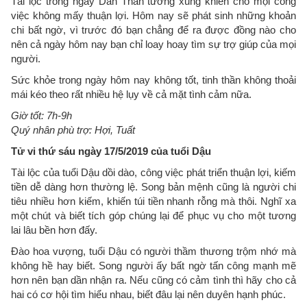
Tài lộc trong ngày Dần Thân tương xung khiến cho mọi công
việc không mấy thuận lợi. Hôm nay sẽ phát sinh những khoản
chi bất ngờ, vì trước đó bạn chẳng để ra được đồng nào cho
nên cả ngày hôm nay bạn chỉ loay hoay tìm sự trợ giúp của mọi
người.
Sức khỏe trong ngày hôm nay không tốt, tinh thần không thoải
mái kéo theo rất nhiều hệ lụy về cả mặt tình cảm nữa.
Giờ tốt: 7h-9h
Quý nhân phù trợ: Hợi, Tuất
Tử vi thứ sáu ngày 17/5/2019 của tuổi Dậu
Tài lộc của tuổi Dậu dồi dào, công việc phát triển thuận lợi, kiếm
tiền dễ dàng hơn thường lệ. Song bản mệnh cũng là người chi
tiêu nhiều hơn kiếm, khiến túi tiền nhanh rỗng mà thôi. Nghĩ xa
một chút và biết tích góp chúng lại để phục vụ cho một tương
lai lâu bền hơn đấy.
Đào hoa vượng, tuổi Dậu có người thầm thương trộm nhớ mà
không hề hay biết. Song người ấy bất ngờ tấn công mạnh mẽ
hơn nên bạn dần nhận ra. Nếu cũng có cảm tình thì hãy cho cả
hai có cơ hội tìm hiểu nhau, biết đâu lại nên duyên hạnh phúc.