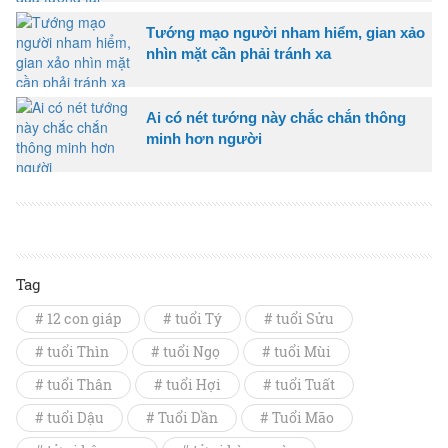
Tướng mạo người nham hiểm, gian xảo
nhìn mặt cần phải tránh xa
Ai có nét tướng này chắc chắn thông
minh hơn người
Tag
# 12 con giáp
# tuổi Tý
# tuổi Sửu
# tuổi Thìn
# tuổi Ngọ
# tuổi Mùi
# tuổi Thân
# tuổi Hợi
# tuổi Tuất
# tuổi Dậu
# Tuổi Dần
# Tuổi Mão