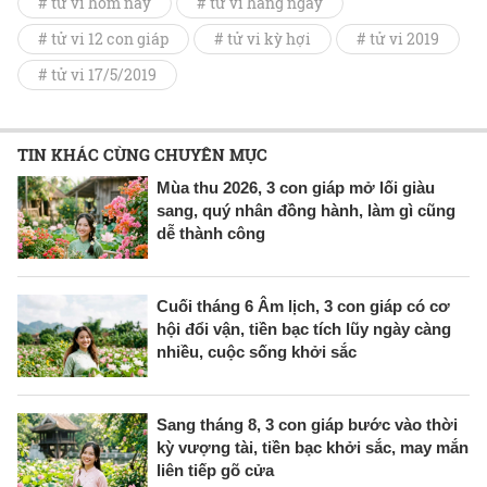
# tử vi hôm nay
# tử vi hàng ngày
# tử vi 12 con giáp
# tử vi kỳ hợi
# tử vi 2019
# tử vi 17/5/2019
TIN KHÁC CÙNG CHUYÊN MỤC
Mùa thu 2026, 3 con giáp mở lối giàu
sang, quý nhân đồng hành, làm gì cũng
dễ thành công
Cuối tháng 6 Âm lịch, 3 con giáp có cơ
hội đổi vận, tiền bạc tích lũy ngày càng
nhiều, cuộc sống khởi sắc
Sang tháng 8, 3 con giáp bước vào thời
kỳ vượng tài, tiền bạc khởi sắc, may mắn
liên tiếp gõ cửa