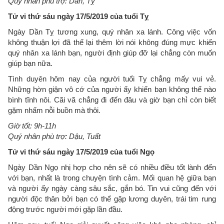
Quý nhân phù trợ: Dần, Tỵ
Tử vi thứ sáu ngày 17/5/2019 của tuổi Tỵ
Ngày Dần Tỵ tương xung, quý nhân xa lánh. Công việc vốn
không thuận lợi đã thế lại thêm lời nói không đúng mực khiến
quý nhân xa lánh bạn, người định giúp đỡ lại chẳng còn muốn
giúp bạn nữa.
Tình duyên hôm nay của người tuổi Tỵ chẳng mấy vui vẻ.
Những hờn giận vô cớ của người ấy khiến bạn không thể nào
bình tĩnh nôi. Cãi vã chẳng đi đến đâu và giờ bạn chỉ còn biết
gặm nhấm nỗi buồn mà thôi.
Giờ tốt: 9h-11h
Quý nhân phù trợ: Dậu, Tuất
Tử vi thứ sáu ngày 17/5/2019 của tuổi Ngọ
Ngày Dần Ngọ nhị hợp cho nên sẽ có nhiều điều tốt lành đến
với bạn, nhất là trong chuyện tình cảm. Mối quan hệ giữa bạn
và người ấy ngày càng sâu sắc, gắn bó. Tin vui cũng đến với
người độc thân bởi bạn có thể gặp lương duyên, trái tim rung
động trước người mới gặp lần đầu.