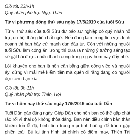
Giờ tốt: 23h-1h
Quý nhân phù trợ: Ngọ, Thân
Tử vi phương đông thứ sáu ngày 17/5/2019 của tuổi Sửu
Tử vi thứ sáu của tuổi Sửu dự báo sự nghiệp có quý nhân hỗ
trợ, cơ hội thăng tiến bất ngờ. Nếu đang làm trong lĩnh vực kinh
doanh thì bạn hãy cứ mạnh dạn đầu tư. Còn với những người
tuổi Sửu làm công ăn lương thì đưa ra những ý tưởng sáng tạo
sẽ gặt hái được nhiều thành công trong ngày hôm nay đấy nhé.
Lời khuyên cho bạn là nên cân bằng giữa công việc và người
ấy, đừng vì mải mê kiếm tiền mà quên đi rằng đang có người
đợi cơm bạn kìa.
Giờ tốt: 9h-11h
Quý nhân phù trợ: Thân, Hợi
Tử vi hôm nay thứ sáu ngày 17/5/2019 của tuổi Dần
Tuổi Dần gặp đúng ngày Giáp Dần cho nên bạn có thể gặp chút
rắc rối vì thái độ không thỏa đáng. Bạn nên điều chỉnh bản thân
khiêm tốn lễ độ, bình tĩnh trong mọi tình huống để tránh gặp
phiền toái. Bù lại tình hình tài chính có điềm may, Thiên Tài