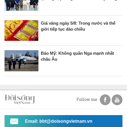
Giá vàng ngày 5/8: Trong nước và thế
giới tiếp tục đảo chiều
Báo Mỹ: Không quân Nga mạnh nhất
châu Âu
Follow me
Email: bbt@doisongvietnam.vn