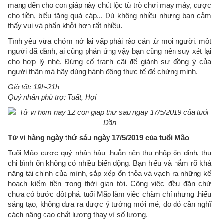
mang đến cho con giáp này chút lộc từ trò chơi may máy, được
cho tiền, biếu tặng quà cáp... Dù không nhiều nhưng bạn cảm
thấy vui và phấn khởi hơn rất nhiều.
Tình yêu vừa chớm nở lại vấp phải rào cản từ mọi người, một
người đã đành, ai cũng phản ứng vậy bạn cũng nên suy xét lại
cho hợp lý nhé. Đừng cố tranh cãi để giành sự đồng ý của
người thân mà hãy dùng hành động thực tế để chứng minh.
Giờ tốt: 19h-21h
Quý nhân phù trợ: Tuất, Hợi
Tử vi hàng ngày thứ sáu ngày 17/5/2019 của tuổi Mão
Tuổi Mão được quý nhân hậu thuẫn nên thu nhập ổn định, thu
chi bình ổn không có nhiều biến động. Bạn hiểu và nắm rõ khả
năng tài chính của mình, sắp xếp ổn thỏa và vạch ra những kế
hoạch kiếm tiền trong thời gian tới. Công việc đều đặn chứ
chưa có bước đột phá, tuổi Mão làm việc chăm chỉ nhưng thiếu
sáng tạo, không đưa ra được ý tưởng mới mẻ, do đó cần nghĩ
cách nâng cao chất lượng thay vì số lượng.