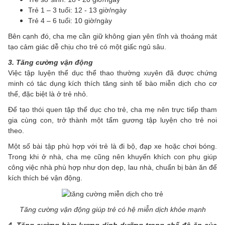
Trẻ 1 – 3 tuổi: 12 - 13 giờ/ngày
Trẻ 4 – 6 tuổi: 10 giờ/ngày
Bên cạnh đó, cha mẹ cần giữ không gian yên tĩnh và thoáng mát
tạo cảm giác dễ chịu cho trẻ có một giấc ngủ sâu.
3. Tăng cường vận động
Việc tập luyện thể dục thể thao thường xuyên đã được chứng
minh có tác dụng kích thích tăng sinh tế bào miễn dịch cho cơ
thể, đặc biệt là ở trẻ nhỏ.
Để tạo thói quen tập thể dục cho trẻ, cha mẹ nên trực tiếp tham
gia cùng con, trở thành một tấm gương tập luyện cho trẻ noi
theo.
Một số bài tập phù hợp với trẻ là đi bộ, đạp xe hoặc chơi bóng.
Trong khi ở nhà, cha mẹ cũng nên khuyến khích con phụ giúp
công việc nhà phù hợp như dọn dẹp, lau nhà, chuẩn bị bàn ăn để
kích thích bé vận động.
Tăng cường vận động giúp trẻ có hệ miễn dịch khỏe mạnh