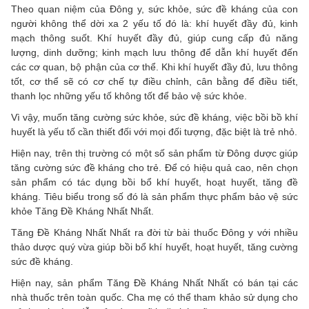
Theo quan niệm của Đông y, sức khỏe, sức đề kháng của con
người không thể dời xa 2 yếu tố đó là: khí huyết đầy đủ, kinh
mạch thông suốt. Khí huyết đầy đủ, giúp cung cấp đủ năng
lượng, dinh dưỡng; kinh mạch lưu thông để dẫn khí huyết đến
các cơ quan, bộ phận của cơ thể. Khi khí huyết đầy đủ, lưu thông
tốt, cơ thể sẽ có cơ chế tự điều chỉnh, cân bằng để điều tiết,
thanh lọc những yếu tố không tốt để bảo vệ sức khỏe.
Vì vậy, muốn tăng cường sức khỏe, sức đề kháng, việc bồi bồ khí
huyết là yếu tố cần thiết đối với mọi đối tượng, đặc biệt là trẻ nhỏ.
Hiện nay, trên thị trường có một số sản phẩm từ Đông dược giúp
tăng cường sức đề kháng cho trẻ. Để có hiệu quả cao, nên chọn
sản phẩm có tác dụng bồi bổ khí huyết, hoạt huyết, tăng đề
kháng. Tiêu biểu trong số đó là sản phẩm thực phẩm bảo vệ sức
khỏe Tăng Đề Kháng Nhất Nhất.
Tăng Đề Kháng Nhất Nhất ra đời từ bài thuốc Đông y với nhiều
thảo dược quý vừa giúp bồi bổ khí huyết, hoạt huyết, tăng cường
sức đề kháng.
Hiện nay, sản phẩm Tăng Đề Kháng Nhất Nhất có bán tại các
nhà thuốc trên toàn quốc. Cha mẹ có thể tham khảo sử dụng cho