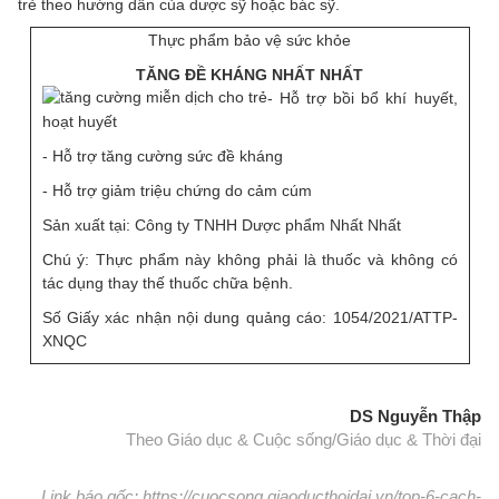
trẻ theo hướng dẫn của dược sỹ hoặc bác sỹ.
Thực phẩm bảo vệ sức khỏe
TĂNG ĐỀ KHÁNG NHẤT NHẤT
- Hỗ trợ bồi bổ khí huyết,
hoạt huyết
- Hỗ trợ tăng cường sức đề kháng
- Hỗ trợ giảm triệu chứng do cảm cúm
Sản xuất tại: Công ty TNHH Dược phẩm Nhất Nhất
Chú ý: Thực phẩm này không phải là thuốc và không có
tác dụng thay thế thuốc chữa bệnh.
Số Giấy xác nhận nội dung quảng cáo: 1054/2021/ATTP-
XNQC
DS Nguyễn Thập
Theo Giáo dục & Cuộc sống/Giáo dục & Thời đại
Link báo gốc: https://cuocsong.giaoducthoidai.vn/top-6-cach-