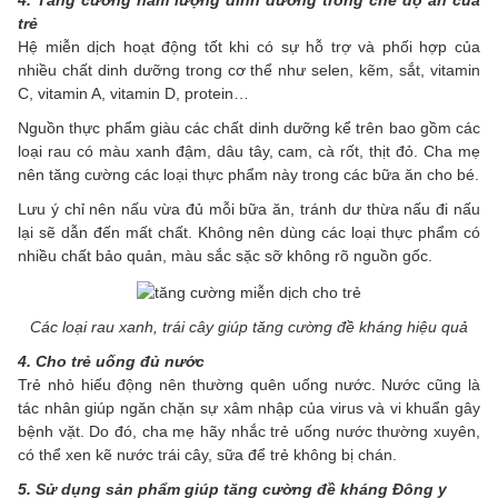
4. Tăng cường hàm lượng dinh dưỡng trong chế độ ăn của
trẻ
Hệ miễn dịch hoạt động tốt khi có sự hỗ trợ và phối hợp của
nhiều chất dinh dưỡng trong cơ thể như selen, kẽm, sắt, vitamin
C, vitamin A, vitamin D, protein…
Nguồn thực phẩm giàu các chất dinh dưỡng kể trên bao gồm các
loại rau có màu xanh đậm, dâu tây, cam, cà rốt, thịt đỏ. Cha mẹ
nên tăng cường các loại thực phẩm này trong các bữa ăn cho bé.
Lưu ý chỉ nên nấu vừa đủ mỗi bữa ăn, tránh dư thừa nấu đi nấu
lại sẽ dẫn đến mất chất. Không nên dùng các loại thực phẩm có
nhiều chất bảo quản, màu sắc sặc sỡ không rõ nguồn gốc.
Các loại rau xanh, trái cây giúp tăng cường đề kháng hiệu quả
4. Cho trẻ uống đủ nước
Trẻ nhỏ hiếu động nên thường quên uống nước. Nước cũng là
tác nhân giúp ngăn chặn sự xâm nhập của virus và vi khuẩn gây
bệnh vặt. Do đó, cha mẹ hãy nhắc trẻ uống nước thường xuyên,
có thể xen kẽ nước trái cây, sữa để trẻ không bị chán.
5. Sử dụng sản phẩm giúp tăng cường đề kháng Đông y