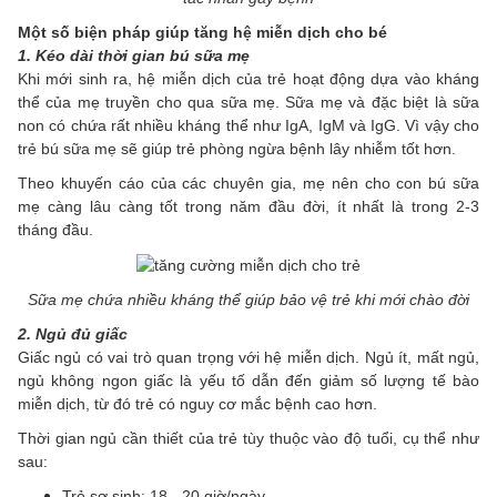
Một số biện pháp giúp tăng hệ miễn dịch cho bé
1. Kéo dài thời gian bú sữa mẹ
Khi mới sinh ra, hệ miễn dịch của trẻ hoạt động dựa vào kháng
thể của mẹ truyền cho qua sữa mẹ. Sữa mẹ và đặc biệt là sữa
non có chứa rất nhiều kháng thể như IgA, IgM và IgG. Vì vậy cho
trẻ bú sữa mẹ sẽ giúp trẻ phòng ngừa bệnh lây nhiễm tốt hơn.
Theo khuyến cáo của các chuyên gia, mẹ nên cho con bú sữa
mẹ càng lâu càng tốt trong năm đầu đời, ít nhất là trong 2-3
tháng đầu.
Sữa mẹ chứa nhiều kháng thể giúp bảo vệ trẻ khi mới chào đời
2. Ngủ đủ giấc
Giấc ngủ có vai trò quan trọng với hệ miễn dịch. Ngủ ít, mất ngủ,
ngủ không ngon giấc là yếu tố dẫn đến giảm số lượng tế bào
miễn dịch, từ đó trẻ có nguy cơ mắc bệnh cao hơn.
Thời gian ngủ cần thiết của trẻ tùy thuộc vào độ tuổi, cụ thể như
sau:
Trẻ sơ sinh: 18 - 20 giờ/ngày