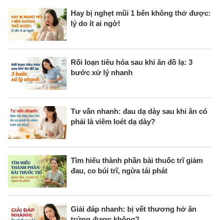
Hay bị nghẹt mũi 1 bên không thở được:
lý do ít ai ngờ!
Rối loạn tiêu hóa sau khi ăn đồ lạ: 3
bước xử lý nhanh
Tư vấn nhanh: đau dạ dày sau khi ăn có
phải là viêm loét dạ dày?
Tìm hiểu thành phần bài thuốc trĩ giảm
đau, co búi trĩ, ngừa tái phát
Giải đáp nhanh: bị vết thương hở ăn
trứng được không?