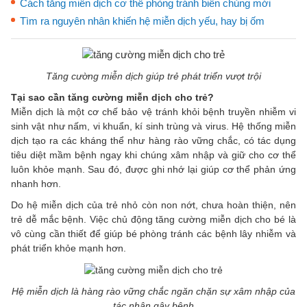
Cách tăng miễn dịch cơ thể phòng tránh biến chủng mới
Tìm ra nguyên nhân khiến hệ miễn dịch yếu, hay bị ốm
Tăng cường miễn dịch giúp trẻ phát triển vượt trội
Tại sao cần tăng cường miễn dịch cho trẻ?
Miễn dịch là một cơ chế bảo vệ tránh khỏi bệnh truyền nhiễm vi
sinh vật như nấm, vi khuẩn, kí sinh trùng và virus. Hệ thống miễn
dịch tạo ra các kháng thể như hàng rào vững chắc, có tác dụng
tiêu diệt mầm bệnh ngay khi chúng xâm nhập và giữ cho cơ thể
luôn khỏe mạnh. Sau đó, được ghi nhớ lại giúp cơ thể phản ứng
nhanh hơn.
Do hệ miễn dịch của trẻ nhỏ còn non nớt, chưa hoàn thiện, nên
trẻ dễ mắc bệnh. Việc chủ động tăng cường miễn dịch cho bé là
vô cùng cần thiết để giúp bé phòng tránh các bệnh lây nhiễm và
phát triển khỏe mạnh hơn.
Hệ miễn dịch là hàng rào vững chắc ngăn chặn sự xâm nhập của
tác nhân gây bệnh