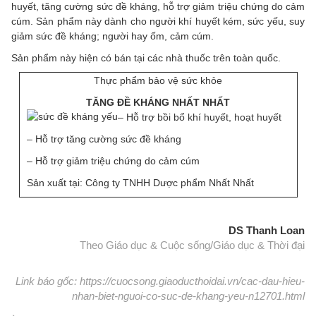
huyết, tăng cường sức đề kháng, hỗ trợ giảm triệu chứng do cảm
cúm. Sản phẩm này dành cho người khí huyết kém, sức yếu, suy
giảm sức đề kháng; người hay ốm, cảm cúm.
Sản phẩm này hiện có bán tại các nhà thuốc trên toàn quốc.
Thực phẩm bảo vệ sức khỏe
TĂNG ĐỀ KHÁNG NHẤT NHẤT
– Hỗ trợ bồi bổ khí huyết, hoạt huyết
– Hỗ trợ tăng cường sức đề kháng
– Hỗ trợ giảm triệu chứng do cảm cúm
Sản xuất tại: Công ty TNHH Dược phẩm Nhất Nhất
DS Thanh Loan
Theo Giáo dục & Cuộc sống/Giáo dục & Thời đại
Link báo gốc: https://cuocsong.giaoducthoidai.vn/cac-dau-hieu-
nhan-biet-nguoi-co-suc-de-khang-yeu-n12701.html