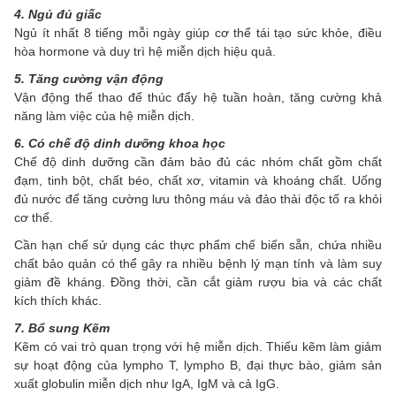
4. Ngủ đủ giấc
Ngủ ít nhất 8 tiếng mỗi ngày giúp cơ thể tái tạo sức khỏe, điều
hòa hormone và duy trì hệ miễn dịch hiệu quả.
5. Tăng cường vận động
Vận động thể thao để thúc đẩy hệ tuần hoàn, tăng cường khả
năng làm việc của hệ miễn dịch.
6. Có chế độ dinh dưỡng khoa học
Chế độ dinh dưỡng cần đảm bảo đủ các nhóm chất gồm chất
đạm, tinh bột, chất béo, chất xơ, vitamin và khoáng chất. Uống
đủ nước để tăng cường lưu thông máu và đảo thải độc tố ra khỏi
cơ thể.
Cần hạn chế sử dụng các thực phẩm chế biến sẵn, chứa nhiều
chất bảo quản có thể gây ra nhiều bệnh lý mạn tính và làm suy
giảm đề kháng. Đồng thời, cần cắt giảm rượu bia và các chất
kích thích khác.
7. Bổ sung Kẽm
Kẽm có vai trò quan trọng với hệ miễn dịch. Thiếu kẽm làm giảm
sự hoạt động của lympho T, lympho B, đại thực bào, giảm sản
xuất globulin miễn dịch như IgA, IgM và cả IgG.