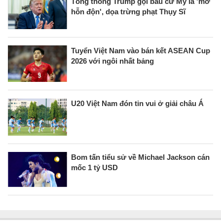
Tổng thống Trump gọi bầu cử Mỹ là 'mớ
hỗn độn', dọa trừng phạt Thụy Sĩ
Tuyển Việt Nam vào bán kết ASEAN Cup
2026 với ngôi nhất bảng
U20 Việt Nam đón tin vui ở giải châu Á
Bom tấn tiểu sử về Michael Jackson cán
mốc 1 tỷ USD