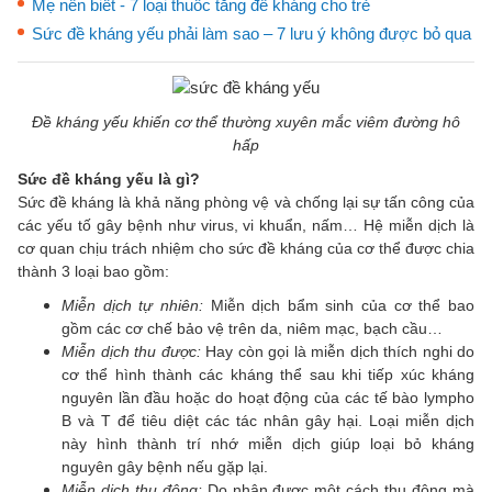
Mẹ nên biết - 7 loại thuốc tăng đề kháng cho trẻ
Sức đề kháng yếu phải làm sao – 7 lưu ý không được bỏ qua
Đề kháng yếu khiến cơ thể thường xuyên mắc viêm đường hô
hấp
Sức đề kháng yếu là gì?
Sức đề kháng là khả năng phòng vệ và chống lại sự tấn công của
các yếu tố gây bệnh như virus, vi khuẩn, nấm… Hệ miễn dịch là
cơ quan chịu trách nhiệm cho sức đề kháng của cơ thể được chia
thành 3 loại bao gồm:
Miễn dịch tự nhiên:
Miễn dịch bẩm sinh của cơ thể bao
gồm các cơ chế bảo vệ trên da, niêm mạc, bạch cầu…
Miễn dịch thu được:
Hay còn gọi là miễn dịch thích nghi do
cơ thể hình thành các kháng thể sau khi tiếp xúc kháng
nguyên lần đầu hoặc do hoạt động của các tế bào lympho
B và T để tiêu diệt các tác nhân gây hại. Loại miễn dịch
này hình thành trí nhớ miễn dịch giúp loại bỏ kháng
nguyên gây bệnh nếu gặp lại.
Miễn dịch thụ động:
Do nhận được một cách thụ động mà