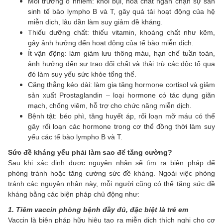
Môi trường ô nhiễm: khói bụi, hóa chất ngăn chặn sự sản
sinh tế bào lympho B và T, gây quá tải hoạt động của hệ
miễn dịch, lâu dần làm suy giảm đề kháng.
Thiếu dưỡng chất: thiếu vitamin, khoáng chất như kẽm,
gây ảnh hưởng đến hoạt động của tế bào miễn dịch.
Ít vận động: làm giảm lưu thông máu, hạn chế tuần toàn,
ảnh hưởng đến sự trao đổi chất và thải trừ các độc tố qua
đó làm suy yếu sức khỏe tổng thể.
Căng thẳng kéo dài: làm gia tăng hormone cortisol và giảm
sản xuất Prostaglandin – loại hormone có tác dụng giãn
mạch, chống viêm, hỗ trợ cho chức năng miễn dịch.
Bệnh tật: béo phì, tăng huyết áp, rối loạn mỡ máu có thể
gây rối loạn các hormone trong cơ thể đồng thời làm suy
yếu các tế bào lympho B và T.
Sức đề kháng yếu phải làm sao để tăng cường?
Sau khi xác định được nguyên nhân sẽ tìm ra biện pháp để
phòng tránh hoặc tăng cường sức đề kháng. Ngoài việc phòng
tránh các nguyên nhân này, mỗi người cũng có thể tăng sức đề
kháng bằng các biện pháp chủ động như:
1. Tiêm vaccin phòng bệnh đầy đủ, đặc biệt là trẻ em
Vaccin là biện pháp hữu hiệu tạo ra miễn dịch thích nghi cho cơ