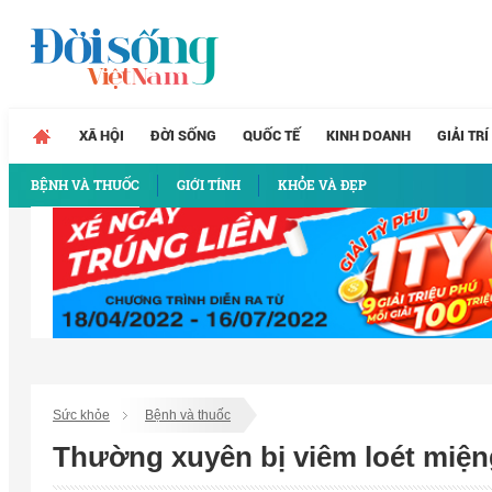
XÃ HỘI
ĐỜI SỐNG
QUỐC TẾ
KINH DOANH
GIẢI TRÍ
BỆNH VÀ THUỐC
GIỚI TÍNH
KHỎE VÀ ĐẸP
Sức khỏe
Bệnh và thuốc
Thường xuyên bị viêm loét miệng