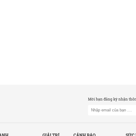
Mời bạn đăng ký nhận thông
OANH
GIẢI TRÍ
CẢNH BÁO
SỨC