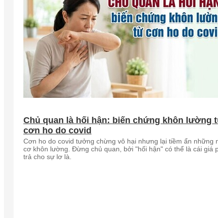
Chủ quan là hối hận: biến chứng khôn lường 
cơn ho do covid
Cơn ho do covid tưởng chừng vô hại nhưng lại tiềm ẩn những 
cơ khôn lường. Đừng chủ quan, bởi "hối hận" có thể là cái giá 
trả cho sự lơ là.