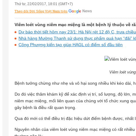
Thứ tư, 22/02/2017, 18:01 (GMT+7)
Theo dõi Đời Sống Việt Nam trên
Viêm loét vùng niêm mạc miệng là một bệnh lý thuộc về ră
Dự báo thời tiết hôm nay 23/1: Hà Nội rét 12 độ C, trưa chi
Nhà hàng Mường Thanh sử dụng thực phẩm quá hạn “đãi” 
Công Phượng kiến tạo giúp HAGL có điểm số đầu tiên
Viêm loét vùn
Bệnh tưởng chừng như nhẹ và vô hại song nhiều khi kéo dài, hay
Do đó việc thăm khám kỹ để xác định vị trí, số lượng, độ lớn,
niêm mạc miệng, mối liên quan của chúng với tổ chức xung qua
gây bệnh là điều rất quan trọng.
Qua đó mới có thể điều trị đặc hiệu dứt điểm bệnh được, nhất 
Nguyên nhân của viêm loét vùng niêm mạc miệng có rất nhiều
thường gặp là: