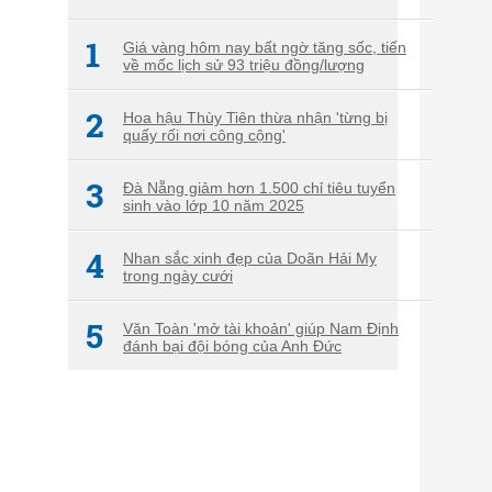
1
Giá vàng hôm nay bất ngờ tăng sốc, tiến
về mốc lịch sử 93 triệu đồng/lượng
2
Hoa hậu Thùy Tiên thừa nhận 'từng bị
quấy rối nơi công cộng'
3
Đà Nẵng giảm hơn 1.500 chỉ tiêu tuyển
sinh vào lớp 10 năm 2025
4
Nhan sắc xinh đẹp của Doãn Hải My
trong ngày cưới
5
Văn Toàn 'mở tài khoản' giúp Nam Định
đánh bại đội bóng của Anh Đức