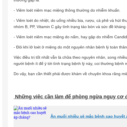
- Viêm loét niêm mạc miệng thông thường do nhiễm khuẩn.
- Viêm loét do nhiệt, do uống nhiều bia, rượu, cà phê và hút thu
nhóm B, PP, Vitamin C gây tình trạng táo bón và sức đề kháng
- Viêm loét niêm mạc miệng do nấm, hay gặp do nhiễm Candid
- Đôi khi lở loét ở miệng do một nguyên nhân bệnh lý toàn thâ
Việc điều trị tốt nhất vẫn là chữa theo nguyên nhân, song nh
người bệnh ít để ý tới tình trạng bệnh lý này, coi thường bện
Do vậy, bạn cần thiết phải được khám về chuyên khoa răng mi
Những việc cần làm để phòng ngừa nguy cơ đ
Ăn muối nhiều sẽ mắc bệnh cao huyết