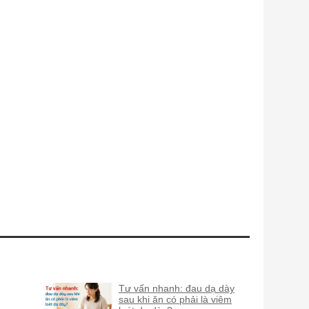
Tư vấn nhanh: đau dạ dày
sau khi ăn có phải là viêm