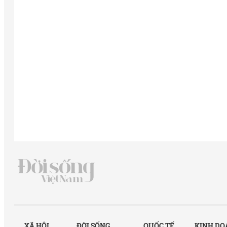
XÃ HỘI
ĐỜI SỐNG
QUỐC TẾ
KINH D