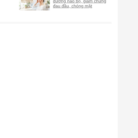
dưỡng não bộ, giảm chứng
đau đầu, chóng mặt