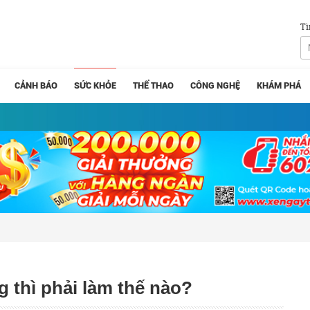
Tì
CẢNH BÁO
SỨC KHỎE
THỂ THAO
CÔNG NGHỆ
KHÁM PHÁ
 thì phải làm thế nào?