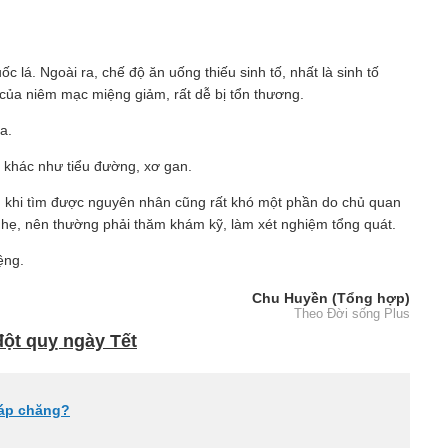
ốc lá. Ngoài ra, chế độ ăn uống thiếu sinh tố, nhất là sinh tố
 của niêm mạc miệng giảm, rất dễ bị tổn thương.
a.
n khác như tiểu đường, xơ gan.
iều khi tìm được nguyên nhân cũng rất khó một phần do chủ quan
h nhẹ, nên thường phải thăm khám kỹ, làm xét nghiệm tổng quát.
ệng.
Chu Huyền (Tổng hợp)
Theo Đời sống Plus
ột quỵ ngày Tết
 áp chăng?