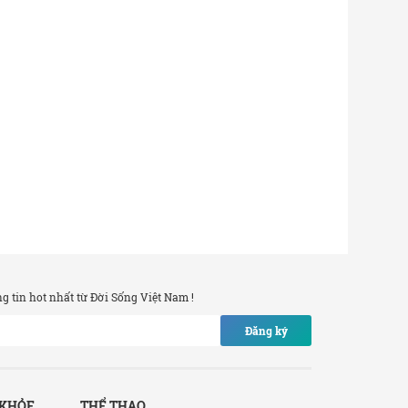
 tin hot nhất từ Đời Sống Việt Nam !
Đăng ký
 KHỎE
THỂ THAO