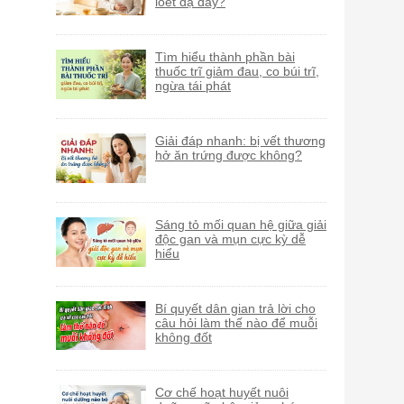
loét dạ dày?
Tìm hiểu thành phần bài
thuốc trĩ giảm đau, co búi trĩ,
ngừa tái phát
Giải đáp nhanh: bị vết thương
hở ăn trứng được không?
Sáng tỏ mối quan hệ giữa giải
độc gan và mụn cực kỳ dễ
hiểu
Bí quyết dân gian trả lời cho
câu hỏi làm thế nào để muỗi
không đốt
Cơ chế hoạt huyết nuôi