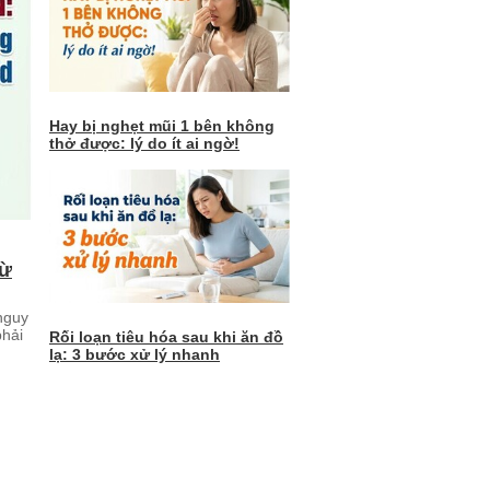
Hay bị nghẹt mũi 1 bên không
thở được: lý do ít ai ngờ!
từ
nguy
phải
Rối loạn tiêu hóa sau khi ăn đồ
lạ: 3 bước xử lý nhanh