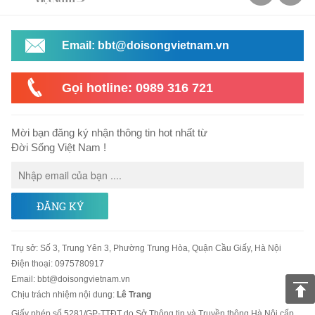
Email: bbt@doisongvietnam.vn
Gọi hotline: 0989 316 721
Mời bạn đăng ký nhận thông tin hot nhất từ
Đời Sống Việt Nam !
ĐĂNG KÝ
Trụ sở
:
Số 3, Trung Yên 3, Phường Trung Hòa, Quận Cầu Giấy, Hà Nội
Điện thoại:
0975780917
Email
:
bbt@doisongvietnam.vn
Chịu trách nhiệm nội dung:
Lê Trang
Giấy phép số 5281/GP-TTĐT do Sở Thông tin và Truyền thông Hà Nội cấp