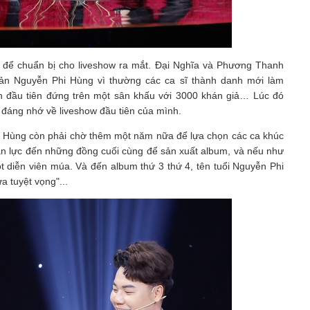
c để chuẩn bị cho liveshow ra mắt. Đại Nghĩa và Phương Thanh
uản Nguyễn Phi Hùng vì thường các ca sĩ thành danh mới làm
ần đầu tiên đứng trên một sân khấu với 3000 khán giả… Lúc đó
m đáng nhớ về liveshow đầu tiên của mình.
i Hùng còn phải chờ thêm một năm nữa để lựa chọn các ca khúc
tận lực đến những đồng cuối cùng để sản xuất album, và nếu như
t diễn viên múa. Và đến album thứ 3 thứ 4, tên tuổi Nguyễn Phi
 tuyệt vọng"...