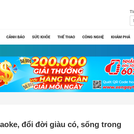
Tì
CẢNH BÁO
SỨC KHỎE
THỂ THAO
CÔNG NGHỆ
KHÁM PHÁ
aoke, đổi đời giàu có, sống trong