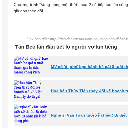
Chương trình “Vang bóng một thời” mùa 2 sẽ tiếp tục lên són
giả đón theo dõi.
Link báo gốc: http://danviet.vn/sao-nam-noi-tieng-nho-di-ha
Tấn Beo lần đầu tiết lộ người vợ kín tiếng
MV có 'dì ghẻ' bạo hành bé gái 8 tuổi 
Hoa hậu Thùy Tiên thay đổi kế hoạch trở
Nghệ sĩ Văn Toản tuổi xế chiều: Bị đi