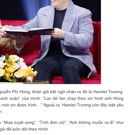
guyễn Phi Hùng, khán giả bất ngờ nhận ra đó là Hamlet Trương.
thanh xuân" của mình: "Lúc đó fan chạy theo xin hình anh Hùng
p mới xin được hình…" Ngoài ra, Hamlet Trương còn đặc biệt yêu
h.
m “Mưa tuyệt vọng”, “Tình đơn côi”, “Anh không muốn ra đi” như
iả đã luôn dõi theo mình.