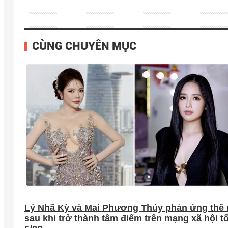
CÙNG CHUYÊN MỤC
Lý Nhã Kỳ và Mai Phương Thúy phản ứng thế
sau khi trở thành tâm điểm trên mạng xã hội tố