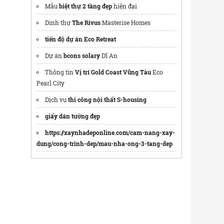
Mẫu
biệt thự 2 tầng đẹp
hiện đại
Dinh thự
The Rivus
Masterise Homes
tiến độ dự án Eco Retreat
Dự án
bcons solary
Dĩ An
Thông tin
Vị trí Gold Coast Vũng Tàu
Eco
Pearl City
Dịch vụ
thi công nội thất S-housing
giấy dán tường đẹp
https://xaynhadeponline.com/cam-nang-xay-
dung/cong-trinh-dep/mau-nha-ong-3-tang-dep