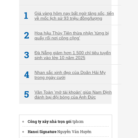
1
Giá vàng hôm nay bất ngờ tăng sốc, tiến
về mốc lịch sử 93 triệu đồng/lượng
2
Hoa hậu Thùy Tiên thừa nhận 'từng bị
quấy rối nơi công cộng'
3
Đà Nẵng giảm hơn 1.500 chỉ tiêu tuyển
sinh vào lớp 10 năm 2025
4
Nhan sắc xinh đẹp của Doãn Hải My
trong ngày cưới
5
Văn Toàn 'mở tài khoản' giúp Nam Định
đánh bại đội bóng của Anh Đức
Công ty xây nhà trọn gói
tphcm
Hanoi Signature
Nguyễn Văn Huyên