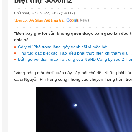
biệt thự 3000m2
Chủ nhật, 02/01/2022, 08:05 (GMT+7)
Theo dõi Đời Sống Việt Nam trên
"Đến bây giờ tôi vẫn không quên được cảm giác lần đầu t
chia sẻ.
Cô y tá 'Phố trong làng' gây tranh cãi vì mặc hở
'Thủ tục' đặc biệt các 'Táo' đều phải thực hiện khi tham gia
Bất ngờ với diện mạo trẻ trung của NSND Công Lý sau 2 thán
“Vang bóng một thời” tuần này tiếp nối chủ đề "Những bài hát
ca sĩ Nguyễn Phi Hùng cùng những câu chuyện thăng trầm tro