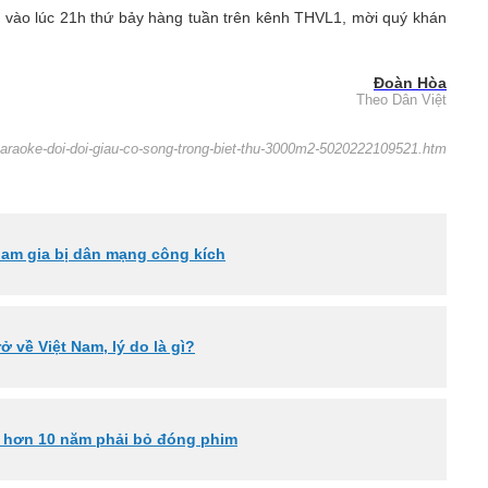
g vào lúc 21h thứ bảy hàng tuần trên kênh THVL1, mời quý khán
Đoàn Hòa
Theo Dân Việt
t-karaoke-doi-doi-giau-co-song-trong-biet-thu-3000m2-5020222109521.htm
tham gia bị dân mạng công kích
 về Việt Nam, lý do là gì?
ếc hơn 10 năm phải bỏ đóng phim