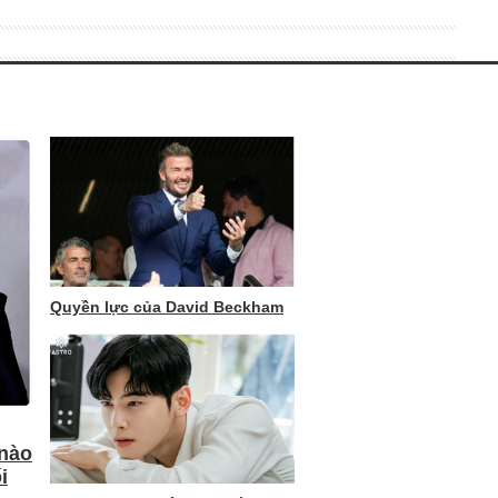
Quyền lực của David Beckham
 nào
i