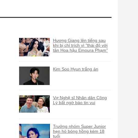
Hương Giang lên tiếng sau
khi bị chỉ trích vì "thái độ với
tân Hoa hậu Emoura Phạm"
Kim Soo Hyun trắng án
Vợ Nghệ sĩ Nhân dân Công
Lý bất ngờ báo tin vui
Trưởng nhóm Super Junior
hẹn hò bóng hồng kém 18
tuổi