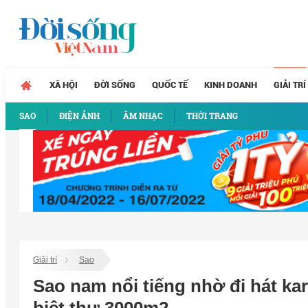
XÃ HỘI
ĐỜI SỐNG
QUỐC TẾ
KINH DOANH
GIẢI TRÍ
SAO
ĐIỆN ẢNH
ÂM NHẠC
THỜI TRANG
Giải trí
Sao
Sao nam nổi tiếng nhờ đi hát kar