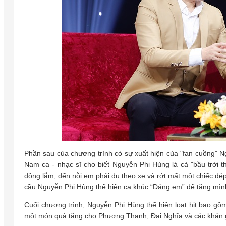
Phần sau của chương trình có sự xuất hiện của "fan cuồng" N
Nam ca - nhạc sĩ cho biết Nguyễn Phi Hùng là cả "bầu trời 
đông lắm, đến nỗi em phải đu theo xe và rớt mất một chiếc dé
cầu Nguyễn Phi Hùng thể hiện ca khúc “Dáng em” để tặng mìn
Cuối chương trình, Nguyễn Phi Hùng thể hiện loạt hit bao gồ
một món quà tặng cho Phương Thanh, Đại Nghĩa và các khán g