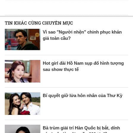
TIN KHÁC CÙNG CHUYÊN MỤC
Vì sao "Người nhện" chinh phục khán
giả toàn cầu?
Hot girl đài Hồ Nam sụp đổ hình tượng
sau show thực tế
Bí quyết giữ lửa hôn nhân của Thư Kỳ
Bà trùm giải trí Hàn Quốc bị bắt, dính