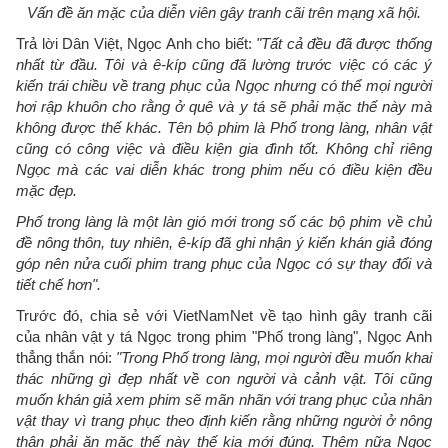
Vấn đề ăn mặc của diễn viên gây tranh cãi trên mạng xã hội.
Trả lời Dân Việt, Ngọc Anh cho biết:
"Tất cả đều đã được thống
nhất từ đầu. Tôi và ê-kíp cũng đã lường trước việc có các ý
kiến trái chiều về trang phục của Ngọc nhưng có thể mọi người
hơi rập khuôn cho rằng ở quê và y tá sẽ phải mặc thế này mà
không được thế khác. Tên bộ phim là Phố trong làng, nhân vật
cũng có công việc và điều kiện gia đình tốt. Không chỉ riêng
Ngọc mà các vai diễn khác trong phim nếu có điều kiện đều
mặc đẹp.
Phố trong làng là một làn gió mới trong số các bộ phim về chủ
đề nông thôn, tuy nhiên, ê-kíp đã ghi nhận ý kiến khán giả đóng
góp nên nửa cuối phim trang phục của Ngọc có sự thay đổi và
tiết chế hơn".
Trước đó, chia sẻ với VietNamNet về tạo hình gây tranh cãi
của nhân vật y tá Ngọc trong phim "Phố trong làng", Ngọc Anh
thẳng thắn nói:
"Trong Phố trong làng, mọi người đều muốn khai
thác những gì đẹp nhất về con người và cảnh vật. Tôi cũng
muốn khán giả xem phim sẽ mãn nhãn với trang phục của nhân
vật thay vì trang phục theo định kiến rằng những người ở nông
thân phải ăn mặc thế này thế kia mới đúng. Thêm nữa Ngọc