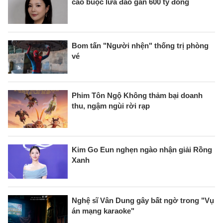
cáo buộc lừa đảo gần 600 tỷ đồng
Bom tấn "Người nhện" thống trị phòng
vé
Phim Tôn Ngộ Không thảm bại doanh
thu, ngậm ngùi rời rạp
Kim Go Eun nghẹn ngào nhận giải Rồng
Xanh
Nghệ sĩ Vân Dung gây bất ngờ trong "Vụ
án mạng karaoke"