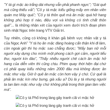
"Y tá gì mặc áo trắng dài nhưng vẫn phải phanh ngực"; "Gái quê
mà cũng thiếu vải"; "Cô y tá mặc kiểu giống mấy em nhân viên
quán mẹ Mây quá"; "Cô y tá thôn quê mà ăn mặc quá hở hang
không phù hợp tí nào, điệu vợi và không có tính chất thôn
quê".
.. là những nhận xét của người xem dưới trích đoạn phim
sinh nhật Ngọc trên trang VTV Giải trí.
Tuy nhiên, cũng có không ít khán giả bênh vực nhân vật y tá
của Ngọc Anh"
"Y tá họ ăn mặc đàng hoàng cẩn thận khi đi làm,
còn ngoài giờ thì họ mặc sao chẳng được; "Mấy bạn nữ mỗi
người xây dựng cho mình một phong cách gợi cảm, người tiểu
thư, người kín đáo", "Thấy nhiều người chê cách ăn mặc hở
hang của diễn viên thì cũng chịu. Phim quay thời hiện đại chứ
có phải quay kiểu những năm 2000 đâu mà không được ăn
mặc như vậy. Giờ ở quê ăn mặc còn hơn vậy ý chứ. Cứ quê là
phải ăn mặc kín như bưng, già xấu ạ? Dù là y tá nhưng người
ta tan làm mặc như vậy chứ không phải trong thời gian làm việc
mà".