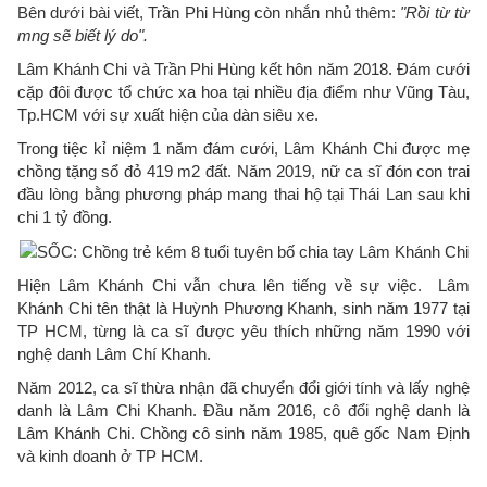
Bên dưới bài viết, Trần Phi Hùng còn nhắn nhủ thêm:
"Rồi từ từ
mng sẽ biết lý do".
Lâm Khánh Chi và Trần Phi Hùng kết hôn năm 2018. Đám cưới
cặp đôi được tổ chức xa hoa tại nhiều địa điểm như Vũng Tàu,
Tp.HCM với sự xuất hiện của dàn siêu xe.
Trong tiệc kỉ niệm 1 năm đám cưới, Lâm Khánh Chi được mẹ
chồng tặng sổ đỏ 419 m2 đất. Năm 2019, nữ ca sĩ đón con trai
đầu lòng bằng phương pháp mang thai hộ tại Thái Lan sau khi
chi 1 tỷ đồng.
Hiện Lâm Khánh Chi vẫn chưa lên tiếng về sự việc. Lâm
Khánh Chi tên thật là Huỳnh Phương Khanh, sinh năm 1977 tại
TP HCM, từng là ca sĩ được yêu thích những năm 1990 với
nghệ danh Lâm Chí Khanh.
Năm 2012, ca sĩ thừa nhận đã chuyển đổi giới tính và lấy nghệ
danh là Lâm Chi Khanh. Đầu năm 2016, cô đổi nghệ danh là
Lâm Khánh Chi. Chồng cô sinh năm 1985, quê gốc Nam Định
và kinh doanh ở TP HCM.