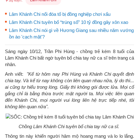
Lâm Khánh Chi nổi đóa tố bị đồng nghiệp chơi xấu
Lâm Khánh Chi tuyên bố “trúng số” 10 tỷ đồng gây xôn xao
Lâm Khánh Chi nói gì về Hương Giang sau nhiều năm vướng
ồn ào 'cạch mặt'?
Sáng ngày 10/12, Trần Phi Hùng - chồng trẻ kém 8 tuổi của
Lâm Khánh Chi bất ngờ tuyên bố chia tay nữ ca sĩ trên trang cá
nhân.
Anh viết:
"Kể từ hôm nay Phi Hùng và Khánh Chi quyết định
chia tay. Và kể từ nay không còn liên quan nhau nữa, lý do thì...
ai cũng tự hiểu trong lòng. Giấy thì không gói được lửa. Mọi cố
gắng chỉ là bằng thừa trước mặt người ta. Mọi việc liên quan
đến Khánh Chi, mọi người vui lòng liên hệ trực tiếp nhé, tôi
không liên quan nữa".
Chồng Lâm Khánh Chi tuyên bố chia tay nữ ca sĩ.
Thông tin này khiến người hâm mộ hoang mang và lo lo lắng.