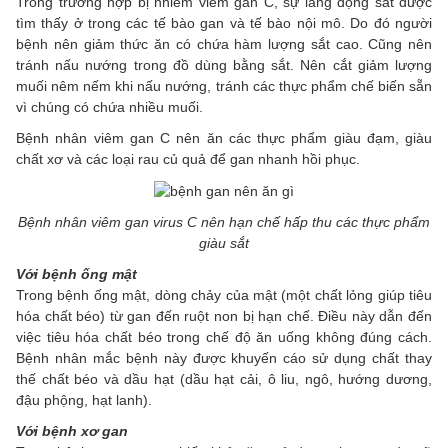
Trong trường hợp bị nhiễm viêm gan C, sự lắng đọng sắt được
tìm thấy ở trong các tế bào gan và tế bào nội mô. Do đó người
bệnh nên giảm thức ăn có chứa hàm lượng sắt cao. Cũng nên
tránh nấu nướng trong đồ dùng bằng sắt. Nên cắt giảm lượng
muối nêm nếm khi nấu nướng, tránh các thực phẩm chế biến sẵn
vì chúng có chứa nhiều muối.
Bệnh nhân viêm gan C nên ăn các thực phẩm giàu đạm, giàu
chất xơ và các loại rau củ quả để gan nhanh hồi phục.
Bệnh nhân viêm gan virus C nên hạn chế hấp thu các thực phẩm
giàu sắt
Với bệnh ống mật
Trong bệnh ống mật, dòng chảy của mật (một chất lỏng giúp tiêu
hóa chất béo) từ gan đến ruột non bị hạn chế. Điều này dẫn đến
việc tiêu hóa chất béo trong chế độ ăn uống không đúng cách.
Bệnh nhân mắc bệnh này được khuyến cáo sử dụng chất thay
thế chất béo và dầu hạt (dầu hạt cải, ô liu, ngô, hướng dương,
đậu phộng, hạt lanh).
Với bệnh xơ gan