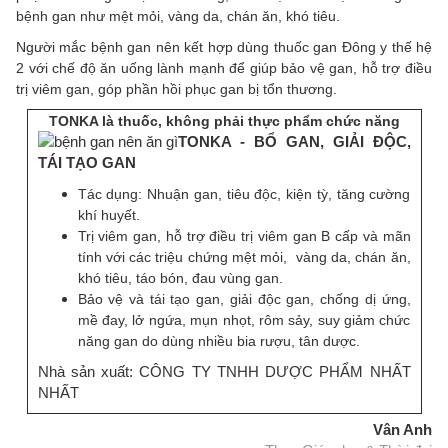
bệnh gan như mệt mỏi, vàng da, chán ăn, khó tiêu.
Người mắc bệnh gan nên kết hợp dùng thuốc gan Đông y thế hệ
2 với chế độ ăn uống lành mạnh để giúp bảo vệ gan, hỗ trợ điều
trị viêm gan, góp phần hồi phục gan bị tổn thương.
TONKA là thuốc, không phải thực phẩm chức năng
TONKA - BỔ GAN, GIẢI ĐỘC,
TÁI TẠO GAN
Tác dụng: Nhuận gan, tiêu độc, kiện tỳ, tăng cường
khí huyết.
Trị viêm gan, hỗ trợ điều trị viêm gan B cấp và mãn
tính với các triệu chứng mệt mỏi, vàng da, chán ăn,
khó tiêu, táo bón, đau vùng gan.
Bảo vệ và tái tạo gan, giải độc gan, chống dị ứng,
mề đay, lở ngứa, mụn nhọt, rôm sảy, suy giảm chức
năng gan do dùng nhiều bia rượu, tân dược.
Nhà sản xuất: CÔNG TY TNHH DƯỢC PHẨM NHẤT
NHẤT
Vân Anh