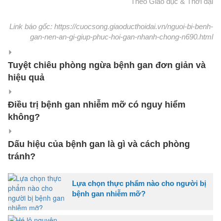
Theo Giáo dục & Thời đại
Link báo gốc: https://cuocsong.giaoducthoidai.vn/nguoi-bi-benh-
gan-nen-an-gi-giup-phuc-hoi-gan-nhanh-chong-n690.html
Tuyệt chiêu phòng ngừa bệnh gan đơn giản và
hiệu quả
Điều trị bệnh gan nhiễm mỡ có nguy hiểm
không?
Dấu hiệu của bệnh gan là gì và cách phòng
tránh?
Lựa chọn thực phẩm nào cho người bị
bệnh gan nhiễm mỡ?