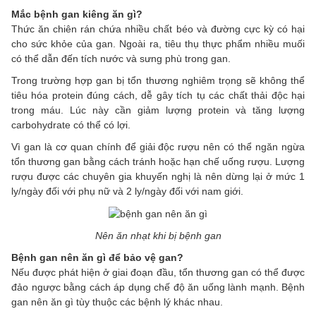
Mắc bệnh gan kiêng ăn gì?
Thức ăn chiên rán chứa nhiều chất béo và đường cực kỳ có hại
cho sức khỏe của gan. Ngoài ra, tiêu thụ thực phẩm nhiều muối
có thể dẫn đến tích nước và sưng phù trong gan.
Trong trường hợp gan bị tổn thương nghiêm trọng sẽ không thể
tiêu hóa protein đúng cách, dễ gây tích tụ các chất thải độc hại
trong máu. Lúc này cần giảm lượng protein và tăng lượng
carbohydrate có thể có lợi.
Vì gan là cơ quan chính để giải độc rượu nên có thể ngăn ngừa
tổn thương gan bằng cách tránh hoặc hạn chế uống rượu. Lượng
rượu được các chuyên gia khuyến nghị là nên dừng lại ở mức 1
ly/ngày đối với phụ nữ và 2 ly/ngày đối với nam giới.
Nên ăn nhạt khi bị bệnh gan
Bệnh gan nên ăn gì để bảo vệ gan?
Nếu được phát hiện ở giai đoạn đầu, tổn thương gan có thể được
đảo ngược bằng cách áp dụng chế độ ăn uống lành mạnh. Bệnh
gan nên ăn gì tùy thuộc các bệnh lý khác nhau.