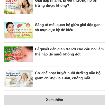
Giải đáp nhanh: bị vết thương hở ăn
trứng được không?
Sáng tỏ mối quan hệ giữa giải độc gan
và mụn cực kỳ dễ hiểu
Bí quyết dân gian trả lời cho câu hỏi làm
thế nào để muỗi không đốt
Cơ chế hoạt huyết nuôi dưỡng não bộ,
giảm chứng đau đầu, chóng mặt
Xem thêm