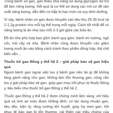
Trong bệnh xơ gan, gan thiếu khả năng sử dụng glycogen dự trữ
để làm năng lượng. Kết quả là cơ thể sử dụng các mô cơ để sản
xuất năng lượng, dẫn đến cơ bắp bị hao mòn và suy dinh dưỡng.
Vì vậy, bệnh nhân xơ gan được khuyến cáo tiêu thụ 25-35 kcal và
1-1,2g protein cho mỗi kg thể trọng mỗi ngày. Cách tốt nhất để có
năng lượng là ăn nhẹ sau mỗi 2-3 giờ giữa các bữa ăn.
Đồ ăn nhẹ phù hợp bao gồm bánh quy giòn, bánh mì nướng, ngũ
cốc, trái cây và sữa. Bệnh nhân cũng được khuyến cáo giảm
lượng muối ăn vào bằng cách tránh thực phẩm đóng hộp, thịt chế
biến sẵn…
Thuốc bổ gan Đông y thế hệ 2 – giải pháp bảo vệ gan hiệu
quả
Người bệnh gan ngoài việc lưu ý bệnh gan nên ăn gì để không
tăng gánh nặng cho gan, không làm tổn thương gan, cũng cần
lưu ý giải pháp bảo vệ gan, giúp gan mau hồi phục từ thuốc Đông
y, tiêu biểu như thuốc bổ gan Đông y thế hệ 2.
Thuốc gan Đông y thế hệ 2 được chứng minh lâm sàng, với hiệu
quả và tính an toàn được khẳng định, có tác dụng nhuận gan,
tiêu độc, kiện tỳ, tăng cường khí huyết, giúp hạ men gan, hồi
phục tế bào gan bị tổn thương, cải thiện các triệu chứng của