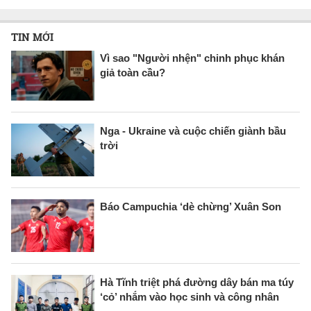
TIN MỚI
Vì sao "Người nhện" chinh phục khán
giả toàn cầu?
Nga - Ukraine và cuộc chiến giành bầu
trời
Báo Campuchia ‘dè chừng’ Xuân Son
Hà Tĩnh triệt phá đường dây bán ma túy
‘cỏ’ nhắm vào học sinh và công nhân