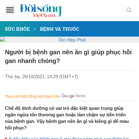
SỨC KHỎE
BỆNH VÀ THUỐC
Người bị bệnh gan nên ăn gì giúp phục hồi
gan nhanh chóng?
Thứ ba, 26/10/2021, 14:29 (GMT+7)
Theo dõi Đời Sống Việt Nam trên
Chế độ dinh dưỡng có vai trò đặc biệt quan trọng giúp
ngăn ngừa tổn thương gan hoặc làm chậm sự tiến triển
của bệnh gan. Vậy bệnh gan nên ăn gì và kiêng gì để mau
hồi phục?
6 dấu hiệu của bệnh gan ở giai đoạn sớm giúp can thiệp kịp