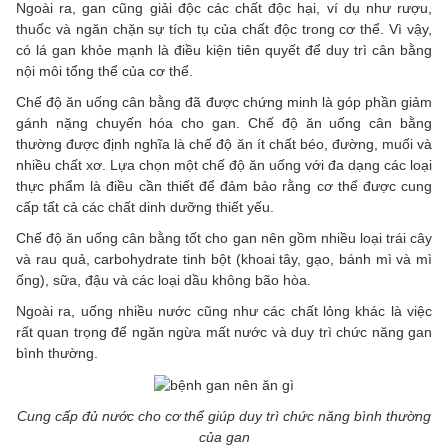
Ngoài ra, gan cũng giải độc các chất độc hại, ví dụ như rượu,
thuốc và ngăn chặn sự tích tụ của chất độc trong cơ thể. Vì vậy,
có lá gan khỏe mạnh là điều kiện tiên quyết để duy trì cân bằng
nội môi tổng thể của cơ thể.
Chế độ ăn uống cân bằng đã được chứng minh là góp phần giảm
gánh nặng chuyến hóa cho gan. Chế độ ăn uống cân bằng
thường được định nghĩa là chế độ ăn ít chất béo, đường, muối và
nhiều chất xơ. Lựa chọn một chế độ ăn uống với đa dạng các loại
thực phẩm là điều cần thiết để đảm bảo rằng cơ thể được cung
cấp tất cả các chất dinh dưỡng thiết yếu.
Chế độ ăn uống cân bằng tốt cho gan nên gồm nhiều loại trái cây
và rau quả, carbohydrate tinh bột (khoai tây, gạo, bánh mì và mì
ống), sữa, đậu và các loại dầu không bão hòa.
Ngoài ra, uống nhiều nước cũng như các chất lỏng khác là việc
rất quan trọng để ngăn ngừa mất nước và duy trì chức năng gan
bình thường.
Cung cấp đủ nước cho cơ thể giúp duy trì chức năng bình thường
của gan