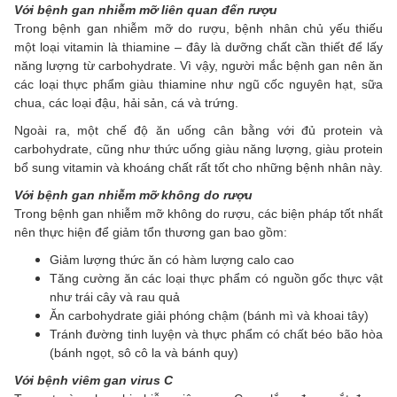
Với bệnh gan nhiễm mỡ liên quan đến rượu
Trong bệnh gan nhiễm mỡ do rượu, bệnh nhân chủ yếu thiếu
một loại vitamin là thiamine – đây là dưỡng chất cần thiết để lấy
năng lượng từ carbohydrate. Vì vậy, người mắc bệnh gan nên ăn
các loại thực phẩm giàu thiamine như ngũ cốc nguyên hạt, sữa
chua, các loại đậu, hải sản, cá và trứng.
Ngoài ra, một chế độ ăn uống cân bằng với đủ protein và
carbohydrate, cũng như thức uống giàu năng lượng, giàu protein
bổ sung vitamin và khoáng chất rất tốt cho những bệnh nhân này.
Với bệnh gan nhiễm mỡ không do rượu
Trong bệnh gan nhiễm mỡ không do rượu, các biện pháp tốt nhất
nên thực hiện để giảm tổn thương gan bao gồm:
Giảm lượng thức ăn có hàm lượng calo cao
Tăng cường ăn các loại thực phẩm có nguồn gốc thực vật
như trái cây và rau quả
Ăn carbohydrate giải phóng chậm (bánh mì và khoai tây)
Tránh đường tinh luyện và thực phẩm có chất béo bão hòa
(bánh ngọt, sô cô la và bánh quy)
Với bệnh viêm gan virus C