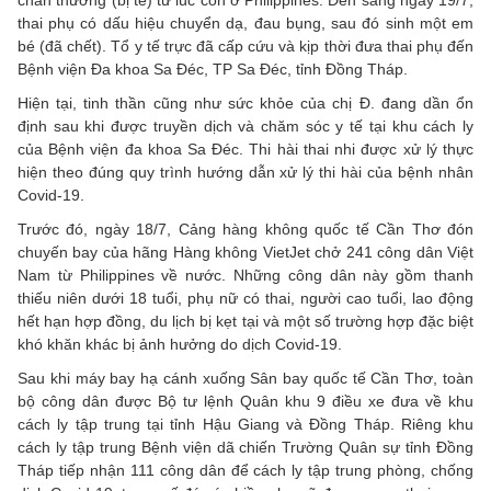
chấn thương (bị té) từ lúc còn ở Philippines. Đến sáng ngày 19/7,
thai phụ có dấu hiệu chuyển dạ, đau bụng, sau đó sinh một em
bé (đã chết). Tổ y tế trực đã cấp cứu và kịp thời đưa thai phụ đến
Bệnh viện Đa khoa Sa Đéc, TP Sa Đéc, tỉnh Đồng Tháp.
Hiện tại, tinh thần cũng như sức khỏe của chị Đ. đang dần ổn
định sau khi được truyền dịch và chăm sóc y tế tại khu cách ly
của Bệnh viện đa khoa Sa Đéc. Thi hài thai nhi được xử lý thực
hiện theo đúng quy trình hướng dẫn xử lý thi hài của bệnh nhân
Covid-19.
Trước đó, ngày 18/7, Cảng hàng không quốc tế Cần Thơ đón
chuyến bay của hãng Hàng không VietJet chở 241 công dân Việt
Nam từ Philippines về nước. Những công dân này gồm thanh
thiếu niên dưới 18 tuổi, phụ nữ có thai, người cao tuổi, lao động
hết hạn hợp đồng, du lịch bị kẹt tại và một số trường hợp đặc biệt
khó khăn khác bị ảnh hưởng do dịch Covid-19.
Sau khi máy bay hạ cánh xuống Sân bay quốc tế Cần Thơ, toàn
bộ công dân được Bộ tư lệnh Quân khu 9 điều xe đưa về khu
cách ly tập trung tại tỉnh Hậu Giang và Đồng Tháp. Riêng khu
cách ly tập trung Bệnh viện dã chiến Trường Quân sự tỉnh Đồng
Tháp tiếp nhận 111 công dân để cách ly tập trung phòng, chống