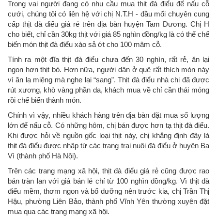
Trong vai người đang có nhu cầu mua thịt đà điểu để nấu cỗ
cưới, chúng tôi có liên hệ với chị N.T.H - đầu mối chuyên cung
cấp thịt đà điểu giá rẻ trên địa bàn huyện Tam Dương. Chị H
cho biết, chỉ cần 30kg thịt với giá 85 nghìn đồng/kg là có thể chế
biến món thịt đà điểu xào sả ớt cho 100 mâm cỗ.
Tính ra một đĩa thịt đà điểu chưa đến 30 nghìn, rất rẻ, ăn lại
ngon hơn thịt bò. Hơn nữa, người dân ở quê rất thích món này
vì ăn lạ miệng mà nghe lại “sang”. Thịt đà điểu nhà chị đã được
rút xương, khò vàng phần da, khách mua về chỉ cần thái mỏng
rồi chế biến thành món.
Chính vì vậy, nhiều khách hàng trên địa bàn đặt mua số lượng
lớn để nấu cỗ. Có những hôm, chị bán được hơn tạ thịt đà điểu.
Khi được hỏi về nguồn gốc loại thịt này, chị khẳng định đây là
thịt đà điểu được nhập từ các trang trại nuôi đà điểu ở huyện Ba
Vì (thành phố Hà Nội).
Trên các trang mạng xã hội, thịt đà điểu giá rẻ cũng được rao
bán tràn lan với giá bán lẻ chỉ từ 100 nghìn đồng/kg. Vì thịt đà
điểu mềm, thơm ngon và bổ dưỡng nên trước kia, chị Trần Thị
Hậu, phường Liên Bảo, thành phố Vĩnh Yên thường xuyên đặt
mua qua các trang mạng xã hội.