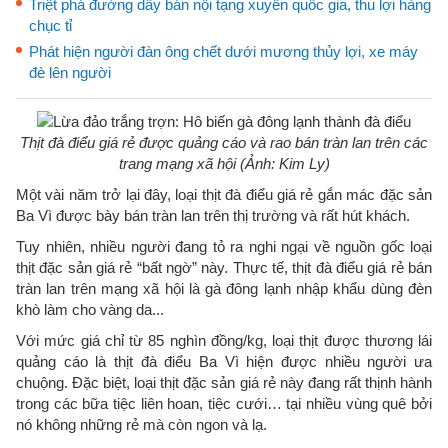
Triệt phá đường dây bán nội tạng xuyên quốc gia, thu lợi hàng
chục tỉ
Phát hiện người đàn ông chết dưới mương thủy lợi, xe máy
đè lên người
Thịt đà điểu giá rẻ được quảng cáo và rao bán tràn lan trên các
trang mạng xã hội (Ảnh: Kim Ly)
Một vài năm trở lại đây, loại thịt đà điểu giá rẻ gắn mác đặc sản
Ba Vì được bày bán tràn lan trên thị trường và rất hút khách.
Tuy nhiên, nhiều người đang tỏ ra nghi ngại về nguồn gốc loại
thịt đặc sản giá rẻ “bất ngờ” này. Thực tế, thịt đà điểu giá rẻ bán
tràn lan trên mạng xã hội là gà đông lạnh nhập khẩu dùng đèn
khò làm cho vàng da...
Với mức giá chỉ từ 85 nghìn đồng/kg, loại thịt được thương lái
quảng cáo là thịt đà điểu Ba Vì hiện được nhiều người ưa
chuộng. Đặc biệt, loại thịt đặc sản giá rẻ này đang rất thịnh hành
trong các bữa tiệc liên hoan, tiệc cưới… tại nhiều vùng quê bởi
nó không những rẻ mà còn ngon và lạ.