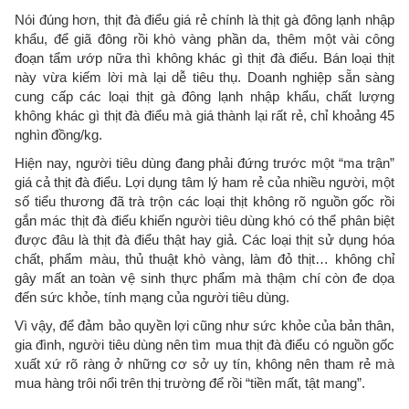
Nói đúng hơn, thịt đà điểu giá rẻ chính là thịt gà đông lạnh nhập
khẩu, để giã đông rồi khò vàng phần da, thêm một vài công
đoạn tẩm ướp nữa thì không khác gì thịt đà điểu. Bán loại thịt
này vừa kiếm lời mà lại dễ tiêu thụ. Doanh nghiệp sẵn sàng
cung cấp các loại thịt gà đông lạnh nhập khẩu, chất lượng
không khác gì thịt đà điểu mà giá thành lại rất rẻ, chỉ khoảng 45
nghìn đồng/kg.
Hiện nay, người tiêu dùng đang phải đứng trước một “ma trận”
giá cả thịt đà điểu. Lợi dụng tâm lý ham rẻ của nhiều người, một
số tiểu thương đã trà trộn các loại thịt không rõ nguồn gốc rồi
gắn mác thịt đà điểu khiến người tiêu dùng khó có thể phân biệt
được đâu là thịt đà điểu thật hay giả. Các loại thịt sử dụng hóa
chất, phẩm màu, thủ thuật khò vàng, làm đỏ thịt… không chỉ
gây mất an toàn vệ sinh thực phẩm mà thậm chí còn đe dọa
đến sức khỏe, tính mạng của người tiêu dùng.
Vì vậy, để đảm bảo quyền lợi cũng như sức khỏe của bản thân,
gia đình, người tiêu dùng nên tìm mua thịt đà điểu có nguồn gốc
xuất xứ rõ ràng ở những cơ sở uy tín, không nên tham rẻ mà
mua hàng trôi nổi trên thị trường để rồi “tiền mất, tật mang”.