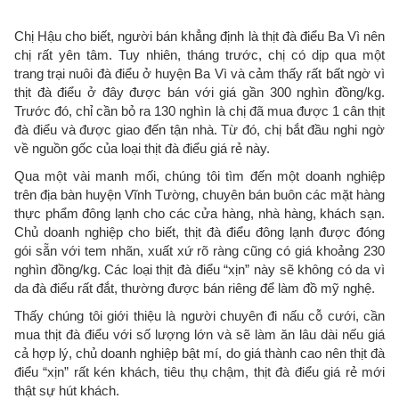
Chị Hậu cho biết, người bán khẳng định là thịt đà điểu Ba Vì nên
chị rất yên tâm. Tuy nhiên, tháng trước, chị có dịp qua một
trang trại nuôi đà điểu ở huyện Ba Vì và cảm thấy rất bất ngờ vì
thịt đà điểu ở đây được bán với giá gần 300 nghìn đồng/kg.
Trước đó, chỉ cần bỏ ra 130 nghìn là chị đã mua được 1 cân thịt
đà điểu và được giao đến tận nhà. Từ đó, chị bắt đầu nghi ngờ
về nguồn gốc của loại thịt đà điểu giá rẻ này.
Qua một vài manh mối, chúng tôi tìm đến một doanh nghiệp
trên địa bàn huyện Vĩnh Tường, chuyên bán buôn các mặt hàng
thực phẩm đông lạnh cho các cửa hàng, nhà hàng, khách sạn.
Chủ doanh nghiệp cho biết, thịt đà điểu đông lạnh được đóng
gói sẵn với tem nhãn, xuất xứ rõ ràng cũng có giá khoảng 230
nghìn đồng/kg. Các loại thịt đà điểu “xịn” này sẽ không có da vì
da đà điểu rất đắt, thường được bán riêng để làm đồ mỹ nghệ.
Thấy chúng tôi giới thiệu là người chuyên đi nấu cỗ cưới, cần
mua thịt đà điểu với số lượng lớn và sẽ làm ăn lâu dài nếu giá
cả hợp lý, chủ doanh nghiệp bật mí, do giá thành cao nên thịt đà
điểu “xịn” rất kén khách, tiêu thụ chậm, thịt đà điểu giá rẻ mới
thật sự hút khách.