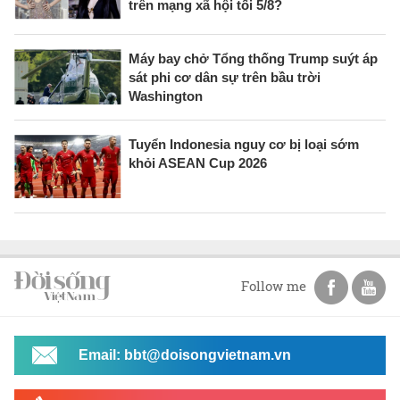
trên mạng xã hội tối 5/8?
Máy bay chở Tổng thống Trump suýt áp
sát phi cơ dân sự trên bầu trời
Washington
Tuyển Indonesia nguy cơ bị loại sớm
khỏi ASEAN Cup 2026
Follow me
Email: bbt@doisongvietnam.vn