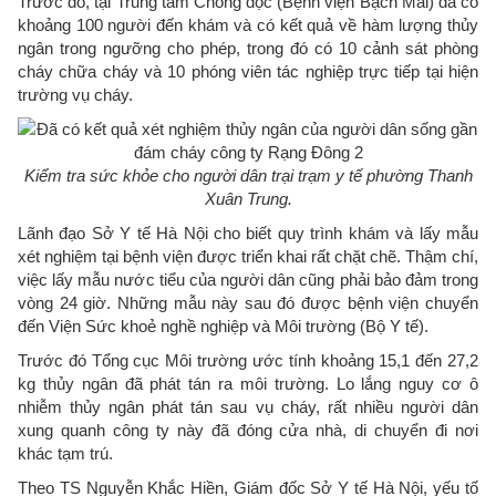
Trước đó, tại Trung tâm Chống độc (Bệnh viện Bạch Mai) đã có
khoảng 100 người đến khám và có kết quả về hàm lượng thủy
ngân trong ngưỡng cho phép, trong đó có 10 cảnh sát phòng
cháy chữa cháy và 10 phóng viên tác nghiệp trực tiếp tại hiện
trường vụ cháy.
Kiểm tra sức khỏe cho người dân trại trạm y tế phường Thanh
Xuân Trung.
Lãnh đạo Sở Y tế Hà Nội cho biết quy trình khám và lấy mẫu
xét nghiệm tại bệnh viện được triển khai rất chặt chẽ. Thậm chí,
việc lấy mẫu nước tiểu của người dân cũng phải bảo đảm trong
vòng 24 giờ. Những mẫu này sau đó được bệnh viện chuyển
đến Viện Sức khoẻ nghề nghiệp và Môi trường (Bộ Y tế).
Trước đó Tổng cục Môi trường ước tính khoảng 15,1 đến 27,2
kg thủy ngân đã phát tán ra môi trường. Lo lắng nguy cơ ô
nhiễm thủy ngân phát tán sau vụ cháy, rất nhiều người dân
xung quanh công ty này đã đóng cửa nhà, di chuyển đi nơi
khác tạm trú.
Theo TS Nguyễn Khắc Hiền, Giám đốc Sở Y tế Hà Nội, yếu tố