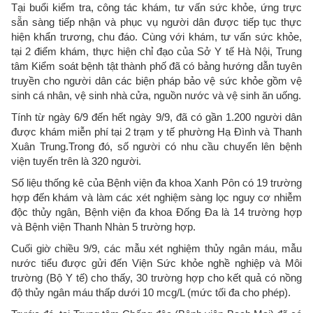
Tại buổi kiểm tra, công tác khám, tư vấn sức khỏe, ứng trực
sẵn sàng tiếp nhận và phục vụ người dân được tiếp tục thực
hiện khẩn trương, chu đáo. Cùng với khám, tư vấn sức khỏe,
tại 2 điểm khám, thực hiện chỉ đạo của Sở Y tế Hà Nội, Trung
tâm Kiểm soát bệnh tật thành phố đã có bảng hướng dẫn tuyên
truyền cho người dân các biện pháp bảo vệ sức khỏe gồm vệ
sinh cá nhân, vệ sinh nhà cửa, nguồn nước và vệ sinh ăn uống.
Tính từ ngày 6/9 đến hết ngày 9/9, đã có gần 1.200 người dân
được khám miễn phí tại 2 trạm y tế phường Hạ Đình và Thanh
Xuân Trung.Trong đó, số người có nhu cầu chuyển lên bệnh
viện tuyến trên là 320 người.
Số liệu thống kê của Bệnh viện đa khoa Xanh Pôn có 19 trường
hợp đến khám và làm các xét nghiệm sàng lọc nguy cơ nhiễm
độc thủy ngân, Bệnh viện đa khoa Đống Đa là 14 trường hợp
và Bệnh viện Thanh Nhàn 5 trường hợp.
Cuối giờ chiều 9/9, các mẫu xét nghiệm thủy ngân máu, mẫu
nước tiểu được gửi đến Viện Sức khỏe nghề nghiệp và Môi
trường (Bộ Y tế) cho thấy, 30 trường hợp cho kết quả có nồng
độ thủy ngân máu thấp dưới 10 mcg/L (mức tối đa cho phép).