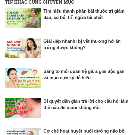
TIN KHÁC CÙNG CHUYÊN MỤC
Tìm hiểu thành phần bài thuốc trĩ giảm
đau, co búi trĩ, ngừa tái phát
Giải đáp nhanh: bị vết thương hở ăn
trứng được không?
Sáng tỏ mối quan hệ giữa giải độc gan
và mụn cực kỳ dễ hiểu
Bí quyết dân gian trả lời cho câu hỏi làm
thế nào để muỗi không đốt
Cơ chế hoạt huyết nuôi dưỡng não bộ,