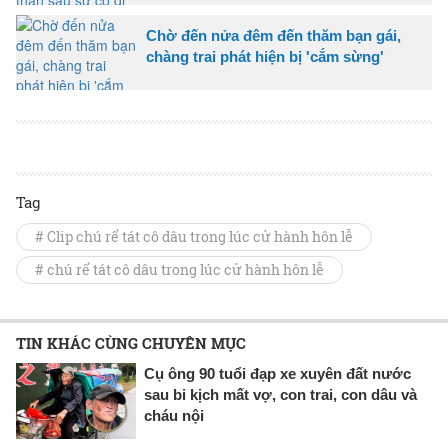
Chờ đến nửa đêm đến thăm bạn gái,
chàng trai phát hiện bị 'cắm sừng'
Tag
# Clip chú rể tát cô dâu trong lúc cử hành hôn lễ
# chú rể tát cô dâu trong lúc cử hành hôn lễ
TIN KHÁC CÙNG CHUYÊN MỤC
Cụ ông 90 tuổi đạp xe xuyên đất nước
sau bi kịch mất vợ, con trai, con dâu và
cháu nội