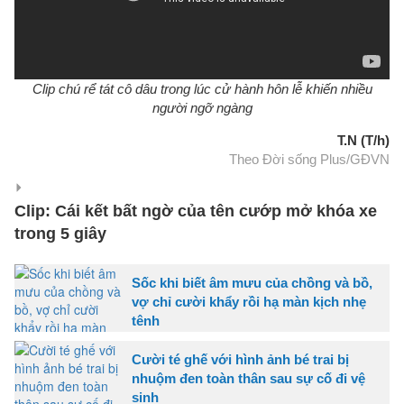
Clip chú rể tát cô dâu trong lúc cử hành hôn lễ khiến nhiều
người ngỡ ngàng
T.N (T/h)
Theo Đời sống Plus/GĐVN
Clip: Cái kết bất ngờ của tên cướp mở khóa xe
trong 5 giây
Sốc khi biết âm mưu của chồng và bồ,
vợ chỉ cười khẩy rồi hạ màn kịch nhẹ
tênh
Cười té ghế với hình ảnh bé trai bị
nhuộm đen toàn thân sau sự cố đi vệ
sinh