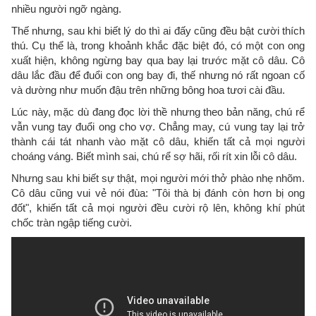
nhiều người ngỡ ngàng.
Thế nhưng, sau khi biết lý do thì ai đấy cũng đều bật cười thích
thú. Cụ thể là, trong khoảnh khắc đặc biệt đó, có một con ong
xuất hiện, không ngừng bay qua bay lại trước mặt cô dâu. Cô
dâu lắc đầu để đuổi con ong bay đi, thế nhưng nó rất ngoan cố
và dường như muốn đậu trên những bông hoa tươi cài đầu.
Lúc này, mặc dù đang đọc lời thề nhưng theo bản năng, chú rể
vẫn vung tay đuổi ong cho vợ. Chẳng may, cú vung tay lại trở
thành cái tát nhanh vào mặt cô dâu, khiến tất cả mọi người
choáng váng. Biết mình sai, chú rể sợ hãi, rối rít xin lỗi cô dâu.
Nhưng sau khi biết sự thật, mọi người mới thở phào nhẹ nhõm.
Cô dâu cũng vui vẻ nói đùa: "Tôi thà bị đánh còn hơn bị ong
đốt", khiến tất cả mọi người đều cười rộ lên, không khí phút
chốc tràn ngập tiếng cười.