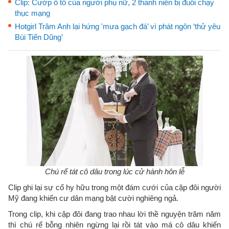
Clip: Cướp ô tô của người phụ nữ, 2 thanh niên bị đuổi chạy
thục mạng
Hotgirl Trâm Anh lại hứng 'mưa gạch đá’ vì phát ngôn ‘thử yêu
Bùi Tiến Dũng’
Chú rể tát cô dâu trong lúc cử hành hôn lễ
Clip ghi lại sự cố hy hữu trong một đám cưới của cặp đôi người
Mỹ đang khiến cư dân mạng bật cười nghiêng ngả.
Trong clip, khi cặp đôi đang trao nhau lời thề nguyện trăm năm
thì chú rể bỗng nhiên ngừng lại rồi tát vào má cô dâu khiến