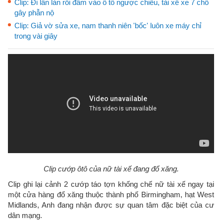
Clip: Đi lấn làn rồi đâm vào ô tô ngược chiều, tài xế xe 7 chỗ
gây phẫn nộ
Clip: Giả vờ sửa xe, nam thanh niên 'bốc' luôn xe máy chỉ
trong vài giây
Clip cướp ôtô của nữ tài xế đang đổ xăng.
Clip ghi lại cảnh 2 cướp táo tợn khống chế nữ tài xế ngay tại
một cửa hàng đổ xăng thuộc thành phố Birmingham, hạt West
Midlands, Anh đang nhận được sự quan tâm đặc biệt của cư
dân mạng.