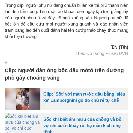
Trong clip, người phụ nữ đang chuẩn bị lên xe thì bị 2 thanh niên
lao đến tấn công. Tên mặc áo khoác đen ngay lập tức giằng lấy
của người phụ nữ và đẩy cô ngã xuống sàn. Người phụ nữ đã
hét lớn để cầu cứu mọi người xung quanh và các nhân viên
trạm xăng lao đến đuổi đánh hai tên cướp tháo chạy thục mạng
khỏi hiện trường.
T.N (T/h)
Theo Đời sống Plus/GĐVN
Clip: Người đàn ông bốc đầu môtô trên đường
phố gây choáng váng
Clip: 'Sốt' với màn rước dâu bằng 'siêu
xe' Lamborghini gỗ do chú rể tự chế
Sốc khi biết âm mưu của chồng và bồ,
vợ chỉ cười khẩy rồi hạ màn kịch nhẹ
tênh