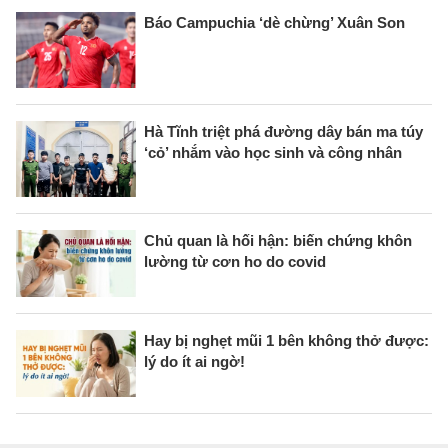
Báo Campuchia ‘dè chừng’ Xuân Son
Hà Tĩnh triệt phá đường dây bán ma túy
‘cỏ’ nhắm vào học sinh và công nhân
Chủ quan là hối hận: biến chứng khôn
lường từ cơn ho do covid
Hay bị nghẹt mũi 1 bên không thở được:
lý do ít ai ngờ!