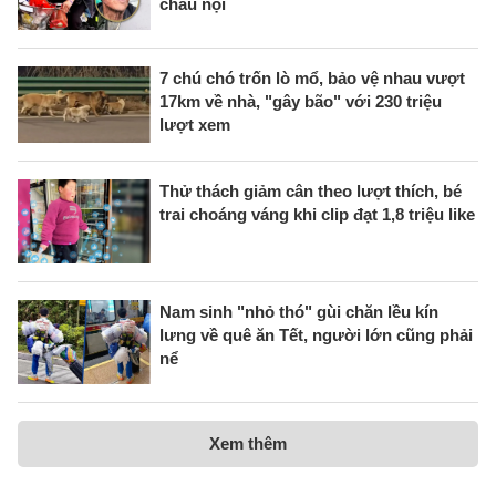
cháu nội
7 chú chó trốn lò mổ, bảo vệ nhau vượt
17km về nhà, "gây bão" với 230 triệu
lượt xem
Thử thách giảm cân theo lượt thích, bé
trai choáng váng khi clip đạt 1,8 triệu like
Nam sinh "nhỏ thó" gùi chăn lều kín
lưng về quê ăn Tết, người lớn cũng phải
nể
Xem thêm