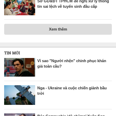
Sở GD&ĐT TPHCM đề nghị xử lý thông
tin sai lệch về tuyển sinh đầu cấp
Xem thêm
TIN MỚI
Vì sao "Người nhện" chinh phục khán
giả toàn cầu?
Nga - Ukraine và cuộc chiến giành bầu
trời