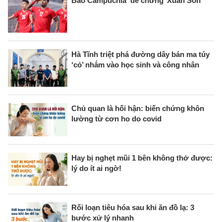
Báo Campuchia ‘dè chừng’ Xuân Son
Hà Tĩnh triệt phá đường dây bán ma túy
‘cỏ’ nhắm vào học sinh và công nhân
Chủ quan là hối hận: biến chứng khôn
lường từ cơn ho do covid
Hay bị nghẹt mũi 1 bên không thở được:
lý do ít ai ngờ!
Rối loạn tiêu hóa sau khi ăn đồ lạ: 3
bước xử lý nhanh