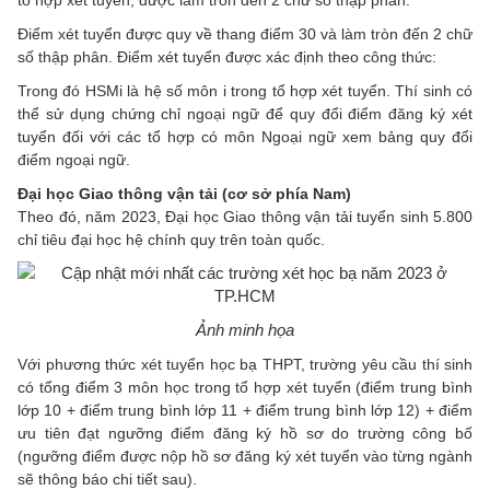
tổ hợp xét tuyển, được làm tròn đến 2 chữ số thập phân.
Điểm xét tuyển được quy về thang điểm 30 và làm tròn đến 2 chữ
số thập phân. Điểm xét tuyển được xác định theo công thức:
Trong đó HSMi là hệ số môn i trong tổ hợp xét tuyển. Thí sinh có
thể sử dụng chứng chỉ ngoại ngữ để quy đổi điểm đăng ký xét
tuyển đối với các tổ hợp có môn Ngoại ngữ xem bảng quy đổi
điểm ngoại ngữ.
Đại học Giao thông vận tải (cơ sở phía Nam)
Theo đó, năm 2023, Đại học Giao thông vận tải tuyển sinh 5.800
chỉ tiêu đại học hệ chính quy trên toàn quốc.
Ảnh minh họa
Với phương thức xét tuyển học bạ THPT, trường yêu cầu thí sinh
có tổng điểm 3 môn học trong tổ hợp xét tuyển (điểm trung bình
lớp 10 + điểm trung bình lớp 11 + điểm trung bình lớp 12) + điểm
ưu tiên đạt ngưỡng điểm đăng ký hồ sơ do trường công bố
(ngưỡng điểm được nộp hồ sơ đăng ký xét tuyển vào từng ngành
sẽ thông báo chi tiết sau).