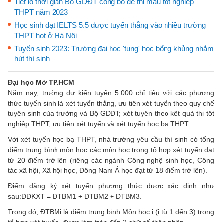
Tiết lộ thời gian Bộ GDĐT công bố đề thi mẫu tốt nghiệp
THPT năm 2023
Học sinh đạt IELTS 5.5 được tuyển thẳng vào nhiều trường
THPT hot ở Hà Nội
Tuyển sinh 2023: Trường đại học 'tung' học bổng khủng nhằm
hút thí sinh
Đại học Mở TP.HCM
Năm nay, trường dự kiến tuyển 5.000 chỉ tiêu với các phương
thức tuyển sinh là xét tuyển thẳng, ưu tiên xét tuyển theo quy chế
tuyển sinh của trường và Bộ GDĐT; xét tuyển theo kết quả thi tốt
nghiệp THPT; ưu tiên xét tuyển và xét tuyển học bạ THPT.
Với xét tuyển học bạ THPT, nhà trường yêu cầu thí sinh có tổng
điểm trung bình môn học các môn học trong tổ hợp xét tuyển đạt
từ 20 điểm trở lên (riêng các ngành Công nghệ sinh học, Công
tác xã hội, Xã hội học, Đông Nam Á học đạt từ 18 điểm trở lên).
Điểm đăng ký xét tuyển phương thức được xác định như
sau:ĐĐKXT = ĐTBM1 + ĐTBM2 + ĐTBM3.
Trong đó, ĐTBMi là điểm trung bình Môn học i (i từ 1 đến 3) trong