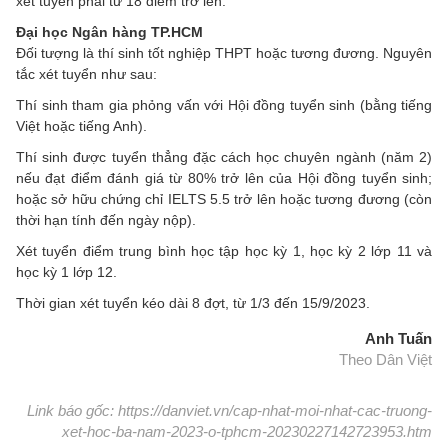
xét tuyển phải từ 18 điểm trở lên.
Đại học Ngân hàng TP.HCM
Đối tượng là thí sinh tốt nghiệp THPT hoặc tương đương. Nguyên
tắc xét tuyển như sau:
Thí sinh tham gia phỏng vấn với Hội đồng tuyển sinh (bằng tiếng
Việt hoặc tiếng Anh).
Thí sinh được tuyển thẳng đặc cách học chuyên ngành (năm 2)
nếu đạt điểm đánh giá từ 80% trở lên của Hội đồng tuyển sinh;
hoặc sở hữu chứng chỉ IELTS 5.5 trở lên hoặc tương đương (còn
thời hạn tính đến ngày nộp).
Xét tuyển điểm trung bình học tập học kỳ 1, học kỳ 2 lớp 11 và
học kỳ 1 lớp 12.
Thời gian xét tuyển kéo dài 8 đợt, từ 1/3 đến 15/9/2023.
Anh Tuấn
Theo Dân Việt
Link báo gốc: https://danviet.vn/cap-nhat-moi-nhat-cac-truong-
xet-hoc-ba-nam-2023-o-tphcm-20230227142723953.htm