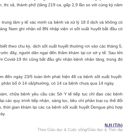
, thị xã, thành phố (tăng 219 ca, gấp 2,9 lần so với cùng kỳ năm
trung tâm y tế xác minh ca bệnh và xử lý 18 ổ dịch và không có
uảng Nam ghi nhận số BN nhập viện vì sốt xuất huyết bắt đầu có
ết theo chu kỳ, dịch sốt xuất huyết thường rơi vào các tháng 5,
rước đây, người dân ngại đến thăm khám tại cơ sở y tế. Sau khi
m Covid-19 thì cũng bắt đầu ghi nhận bệnh nhân tăng, trong đó
m đến ngày 23/5 toàn tỉnh phát hiện 48 ca bệnh sốt xuất huyết.
m, phân bố ở 14 xã/phường, có 14 ca bệnh chưa qua 14 ngày.
m, chữa bệnh yêu cầu các Sở Y tế tiếp tục chỉ đạo các bệnh
i các quy trình tiếp nhận, sàng lọc, tiêu chí phân loại cụ thể đối
, thời gian khám lại các ca bệnh sốt xuất huyết Dengue phù hợp
này.
N.H (T/h)
Theo Giáo dục & Cuộc sống/Giáo dục & Thời đại