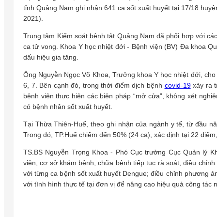
tỉnh Quảng Nam ghi nhận 641 ca sốt xuất huyết tại 17/18 huyện
2021).
Trung tâm Kiểm soát bệnh tật Quảng Nam đã phối hợp với các 
ca tử vong. Khoa Y học nhiệt đới - Bệnh viện (BV) Đa khoa Q
dấu hiệu gia tăng.
Ông Nguyễn Ngọc Võ Khoa, Trưởng khoa Y học nhiệt đới, cho bi
6, 7. Bên cạnh đó, trong thời điểm dịch bệnh
covid-19
xảy ra t
bệnh viện thực hiện các biện pháp “mở cửa”, không xét nghiệ
có bệnh nhân sốt xuất huyết.
Tại Thừa Thiên-Huế, theo ghi nhận của ngành y tế, từ đầu nă
Trong đó, TP.Huế chiếm đến 50% (24 ca), xác định tại 22 điể
TS.BS Nguyễn Trọng Khoa - Phó Cục trưởng Cục Quản lý Khá
viện, cơ sở khám bệnh, chữa bệnh tiếp tục rà soát, điều chỉnh lạ
với từng ca bệnh sốt xuất huyết Dengue; điều chỉnh phương án
với tình hình thực tế tại đơn vị để nâng cao hiệu quả công tác 