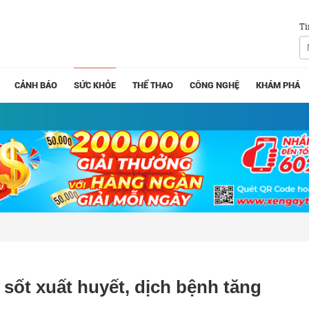
Tì
CẢNH BÁO
SỨC KHỎE
THỂ THAO
CÔNG NGHỆ
KHÁM PHÁ
sốt xuất huyết, dịch bệnh tăng