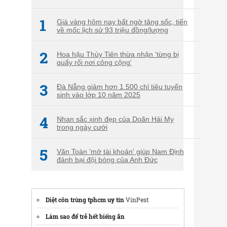
1
Giá vàng hôm nay bất ngờ tăng sốc, tiến
về mốc lịch sử 93 triệu đồng/lượng
2
Hoa hậu Thùy Tiên thừa nhận 'từng bị
quấy rối nơi công cộng'
3
Đà Nẵng giảm hơn 1.500 chỉ tiêu tuyển
sinh vào lớp 10 năm 2025
4
Nhan sắc xinh đẹp của Doãn Hải My
trong ngày cưới
5
Văn Toàn 'mở tài khoản' giúp Nam Định
đánh bại đội bóng của Anh Đức
Diệt côn trùng tphcm uy tín
VinPest
Làm sao để trẻ hết biếng ăn