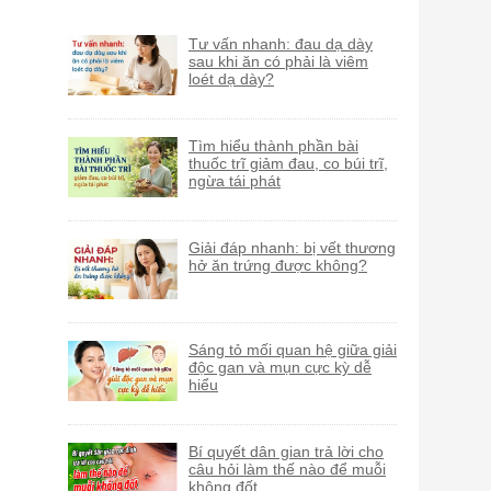
Tư vấn nhanh: đau dạ dày
sau khi ăn có phải là viêm
loét dạ dày?
Tìm hiểu thành phần bài
thuốc trĩ giảm đau, co búi trĩ,
ngừa tái phát
Giải đáp nhanh: bị vết thương
hở ăn trứng được không?
Sáng tỏ mối quan hệ giữa giải
độc gan và mụn cực kỳ dễ
hiểu
Bí quyết dân gian trả lời cho
câu hỏi làm thế nào để muỗi
không đốt