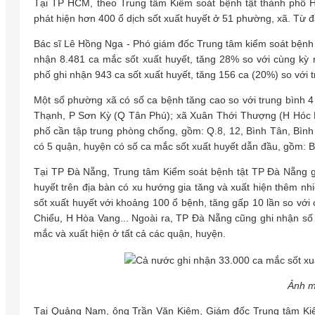
Tại TP HCM, theo Trung tâm Kiểm soát bệnh tật thành phố H
phát hiện hơn 400 ổ dịch sốt xuất huyết ở 51 phường, xã. Từ 
Bác sĩ Lê Hồng Nga - Phó giám đốc Trung tâm kiểm soát bệnh
nhận 8.481 ca mắc sốt xuất huyết, tăng 28% so với cùng kỳ 
phố ghi nhận 943 ca sốt xuất huyết, tăng 156 ca (20%) so với t
Một số phường xã có số ca bệnh tăng cao so với trung bình 4
Thạnh, P Sơn Kỳ (Q Tân Phú); xã Xuân Thới Thượng (H Hóc M
phố cần tập trung phòng chống, gồm: Q.8, 12, Bình Tân, Bìn
có 5 quận, huyện có số ca mắc sốt xuất huyết dẫn đầu, gồm: 
Tại TP Đà Nẵng, Trung tâm Kiểm soát bệnh tật TP Đà Nẵng g
huyết trên địa bàn có xu hướng gia tăng và xuất hiện thêm n
sốt xuất huyết với khoảng 100 ổ bệnh, tăng gấp 10 lần so vớ
Chiểu, H Hòa Vang... Ngoài ra, TP Đà Nẵng cũng ghi nhận s
mắc và xuất hiện ở tất cả các quận, huyện.
Ảnh m
Tại Quảng Nam, ông Trần Văn Kiệm, Giám đốc Trung tâm Kiểm