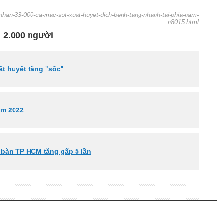
-nhan-33-000-ca-mac-sot-xuat-huyet-dich-benh-tang-nhanh-tai-phia-nam-
n8015.html
m 2.000 người
ất huyết tăng "sốc"
ăm 2022
a bàn TP HCM tăng gấp 5 lần