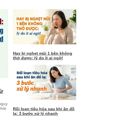
Hay bị nghẹt mũi 1 bên không
thở được: lý do ít ai ngờ!
từ
nguy
phải
Rối loạn tiêu hóa sau khi ăn đồ
lạ: 3 bước xử lý nhanh