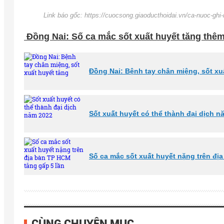
Link báo gốc: https://cuocsong.giaoducthoidai.vn/ca-nuoc-ghi
Đồng Nai: Số ca mắc sốt xuất huyết tăng thê
Đồng Nai: Bệnh tay chân miệng, sốt xu
Sốt xuất huyết có thể thành đại dịch n
Số ca mắc sốt xuất huyết nặng trên đị
CÙNG CHUYÊN MỤC