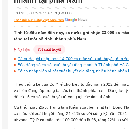
nhanh tại phía Nam
Thứ sáu, 27/05/2022, 07:19 (GMT+7)
Theo dõi Đời Sống Việt Nam trên
Tính từ đầu năm đến nay, cả nước ghi nhận 33.000 ca mắc
tăng tại một số tỉnh, thành phía Nam.
Sốt xuất huyết
Sự kiện:
Cả nước ghi nhận hơn 14.700 ca mắc sốt xuất huyết, 6 trườ
Báo động số ca sốt xuất huyết tăng mạnh ở Thành phố Hồ C
Số ca nhập viện vì sốt xuất huyết gia tăng, nhiều bệnh nhân 
Theo thống kê của Bộ Y tế cho biết, từ đầu năm 2022 đến nay
và hiện đang tập trung tại các tỉnh thành phía nam. Đáng lưu ý
đã có 15 ca sốt xuất huyết tử vong tại các tỉnh, thành.
Cụ thể, ngày 26/5, Trung tâm Kiểm soát bệnh tật tỉnh Đồng Nai
ca mắc sốt xuất huyết, tăng 24,41% so với cùng kỳ năm 2021; ph
tử vong. Tỷ lệ ca mắc trên 100.000 dân là 96, tăng 22% so với