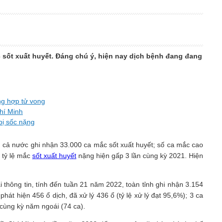
 sốt xuất huyết. Đáng chú ý, hiện nay dịch bệnh đang đang
ng hợp tử vong
hí Minh
bị sốc nặng
, cả nước ghi nhận 33.000 ca mắc sốt xuất huyết; số ca mắc cao
, tỷ lệ mắc
sốt xuất huyết
nặng hiện gấp 3 lần cùng kỳ 2021. Hiện
 thông tin, tính đến tuần 21 năm 2022, toàn tỉnh ghi nhận 3.154
át hiện 456 ổ dịch, đã xử lý 436 ổ (tỷ lệ xử lý đạt 95,6%); 3 ca
 cùng kỳ năm ngoái (74 ca).