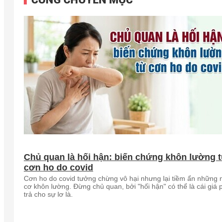
Chủ quan là hối hận: biến chứng khôn lường 
cơn ho do covid
Cơn ho do covid tưởng chừng vô hại nhưng lại tiềm ẩn những 
cơ khôn lường. Đừng chủ quan, bởi "hối hận" có thể là cái giá 
trả cho sự lơ là.