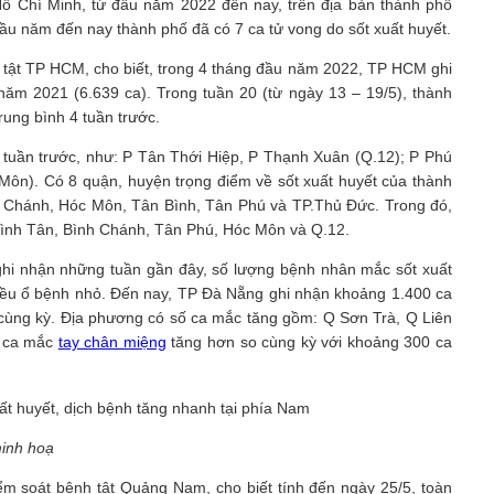
ồ Chí Minh, từ đầu năm 2022 đến nay, trên địa bàn thành phố
đầu năm đến nay thành phố đã có 7 ca tử vong do sốt xuất huyết.
 tật TP HCM, cho biết, trong 4 tháng đầu năm 2022, TP HCM ghi
năm 2021 (6.639 ca). Trong tuần 20 (từ ngày 13 – 19/5), thành
rung bình 4 tuần trước.
 tuần trước, như: P Tân Thới Hiệp, P Thạnh Xuân (Q.12); P Phú
ôn). Có 8 quận, huyện trọng điểm về sốt xuất huyết của thành
h Chánh, Hóc Môn, Tân Bình, Tân Phú và TP.Thủ Đức. Trong đó,
Bình Tân, Bình Chánh, Tân Phú, Hóc Môn và Q.12.
hi nhận những tuần gần đây, số lượng bệnh nhân mắc sốt xuất
hiều ổ bệnh nhỏ. Đến nay, TP Đà Nẵng ghi nhận khoảng 1.400 ca
i cùng kỳ. Địa phương có số ca mắc tăng gồm: Q Sơn Trà, Q Liên
ố ca mắc
tay chân miệng
tăng hơn so cùng kỳ với khoảng 300 ca
inh hoạ
 soát bệnh tật Quảng Nam, cho biết tính đến ngày 25/5, toàn