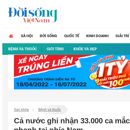
XÃ HỘI
ĐỜI SỐNG
QUỐC TẾ
KINH DOANH
GIẢI TRÍ
BỆNH VÀ THUỐC
GIỚI TÍNH
KHỎE VÀ ĐẸP
Sức khỏe
Bệnh và thuốc
Cả nước ghi nhận 33.000 ca mắc 