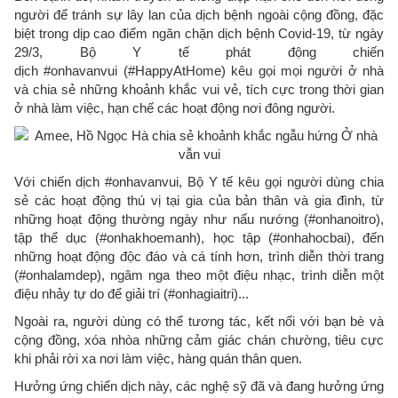
người để tránh sự lây lan của dịch bệnh ngoài cộng đồng, đặc
biệt trong dịp cao điểm ngăn chặn dịch bệnh Covid-19, từ ngày
29/3, Bộ Y tế phát động chiến
dịch #onhavanvui (#HappyAtHome) kêu gọi mọi người ở nhà
và chia sẻ những khoảnh khắc vui vẻ, tích cực trong thời gian
ở nhà làm việc, hạn chế các hoạt động nơi đông người.
Với chiến dịch #onhavanvui, Bộ Y tế kêu gọi người dùng chia
sẻ các hoạt động thú vị tại gia của bản thân và gia đình, từ
những hoạt động thường ngày như nấu nướng (#onhanoitro),
tập thể dục (#onhakhoemanh), học tập (#onhahocbai), đến
những hoạt động độc đáo và cá tính hơn, trình diễn thời trang
(#onhalamdep), ngâm nga theo một điệu nhạc, trình diễn một
điệu nhảy tự do để giải trí (#onhagiaitri)...
Ngoài ra, người dùng có thể tương tác, kết nối với bạn bè và
cộng đồng, xóa nhòa những cảm giác chán chường, tiêu cực
khi phải rời xa nơi làm việc, hàng quán thân quen.
Hưởng ứng chiến dịch này, các nghệ sỹ đã và đang hưởng ứng