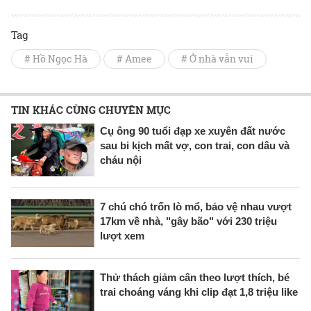
Tag
# Hồ Ngọc Hà
# Amee
# Ở nhà vẫn vui
TIN KHÁC CÙNG CHUYÊN MỤC
Cụ ông 90 tuổi đạp xe xuyên đất nước
sau bi kịch mất vợ, con trai, con dâu và
cháu nội
7 chú chó trốn lò mổ, bảo vệ nhau vượt
17km về nhà, "gây bão" với 230 triệu
lượt xem
Thử thách giảm cân theo lượt thích, bé
trai choáng váng khi clip đạt 1,8 triệu like