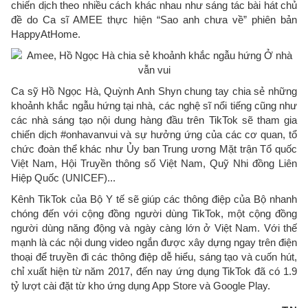
chiến dịch theo nhiều cách khác nhau như sáng tác bài hát chủ
đề do Ca sĩ AMEE thực hiện “Sao anh chưa về” phiên bản
HappyAtHome.
Ca sỹ Hồ Ngọc Hà, Quỳnh Anh Shyn chung tay chia sẻ những
khoảnh khắc ngẫu hứng tại nhà, các nghệ sĩ nổi tiếng cũng như
các nhà sáng tạo nội dung hàng đầu trên TikTok sẽ tham gia
chiến dịch #onhavanvui và sự hưởng ứng của các cơ quan, tổ
chức đoàn thể khác như Ủy ban Trung ương Mặt trận Tổ quốc
Việt Nam, Hội Truyền thông số Việt Nam, Quỹ Nhi đồng Liên
Hiệp Quốc (UNICEF)...
Kênh TikTok của Bộ Y tế sẽ giúp các thông điệp của Bộ nhanh
chóng đến với cộng đồng người dùng TikTok, một cộng đồng
người dùng năng động và ngày càng lớn ở Việt Nam. Với thế
mạnh là các nội dung video ngắn được xây dựng ngay trên điện
thoại để truyền đi các thông điệp dễ hiểu, sáng tạo và cuốn hút,
chỉ xuất hiện từ năm 2017, đến nay ứng dụng TikTok đã có 1.9
tỷ lượt cài đặt từ kho ứng dụng App Store và Google Play.