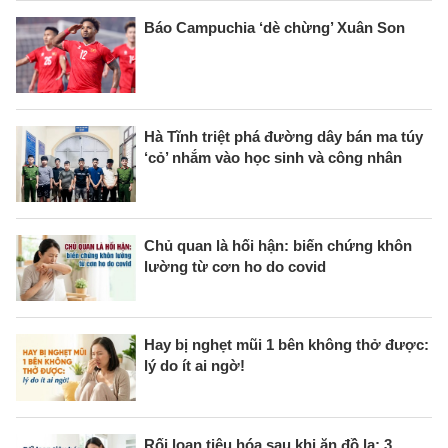
Báo Campuchia ‘dè chừng’ Xuân Son
Hà Tĩnh triệt phá đường dây bán ma túy
‘cỏ’ nhắm vào học sinh và công nhân
Chủ quan là hối hận: biến chứng khôn
lường từ cơn ho do covid
Hay bị nghẹt mũi 1 bên không thở được:
lý do ít ai ngờ!
Rối loạn tiêu hóa sau khi ăn đồ lạ: 3