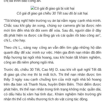
chị đã trình báo công an.
Cô gái đi giao gà chiều 30 Tết sau đó bị sát hại.
"Tôi không nghĩ hiện trường vụ án lại nằm ngay cạnh nhà mình.
Chắc sau khi gây án xong, chúng sợ camera ghi lại được nên
mới tìm đến nhà tôi đòi xem để xóa. Sau đó, người dân ở đây
đã phát hiện ra được cái lồng gà và cái quần rồi báo công an",
chị L. cho hay.
Theo chị L., sáng nay công an vẫn đến tìm gặp những hộ dân
quanh đây để xác minh sự việc. Hiện gia đình nạn nhân đã đến
thắp hương tại ngôi nhà hoang, sau khi hoàn tất khám nghiệm,
công an đã niêm phong ngôi nhà.
Trước đó, chiều 30 Tết, Cao Mỹ D. sau khi về quê nghỉ Tết đã
đi giao gà cho mẹ thì bị mất tích. Thi thể nạn nhân được tìm
thấy 3 ngày sau cạnh chuồng lợn của một ngôi nhà bỏ hoang
trên địa bàn xã Thanh Nưa, huyện Điện Biên. Thời điểm được
phát hiện, thi thể nạn nhân trong tình trạng không mặc quần dài,
có dấu hiệu bị xâm hại tình dục. Khám nghiệm hiện trường ghi
nhận thi thể có nhiều thương tích do vật cứng tác động.