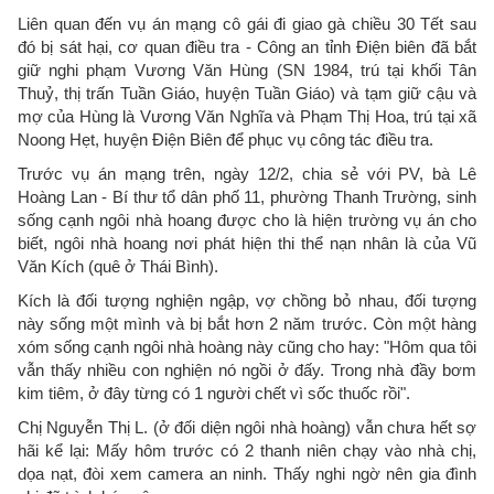
Liên quan đến vụ án mạng cô gái đi giao gà chiều 30 Tết sau
đó bị sát hại, cơ quan điều tra - Công an tỉnh Điện biên đã bắt
giữ nghi phạm Vương Văn Hùng (SN 1984, trú tại khối Tân
Thuỷ, thị trấn Tuần Giáo, huyện Tuần Giáo) và tạm giữ cậu và
mợ của Hùng là Vương Văn Nghĩa và Phạm Thị Hoa, trú tại xã
Noong Hẹt, huyện Điện Biên để phục vụ công tác điều tra.
Trước vụ án mạng trên, ngày 12/2, chia sẻ với PV, bà Lê
Hoàng Lan - Bí thư tổ dân phố 11, phường Thanh Trường, sinh
sống cạnh ngôi nhà hoang được cho là hiện trường vụ án cho
biết, ngôi nhà hoang nơi phát hiện thi thể nạn nhân là của Vũ
Văn Kích (quê ở Thái Bình).
Kích là đối tượng nghiện ngập, vợ chồng bỏ nhau, đối tượng
này sống một mình và bị bắt hơn 2 năm trước. Còn một hàng
xóm sống cạnh ngôi nhà hoàng này cũng cho hay: "Hôm qua tôi
vẫn thấy nhiều con nghiện nó ngồi ở đấy. Trong nhà đầy bơm
kim tiêm, ở đây từng có 1 người chết vì sốc thuốc rồi".
Chị Nguyễn Thị L. (ở đối diện ngôi nhà hoàng) vẫn chưa hết sợ
hãi kể lại: Mấy hôm trước có 2 thanh niên chạy vào nhà chị,
dọa nạt, đòi xem camera an ninh. Thấy nghi ngờ nên gia đình