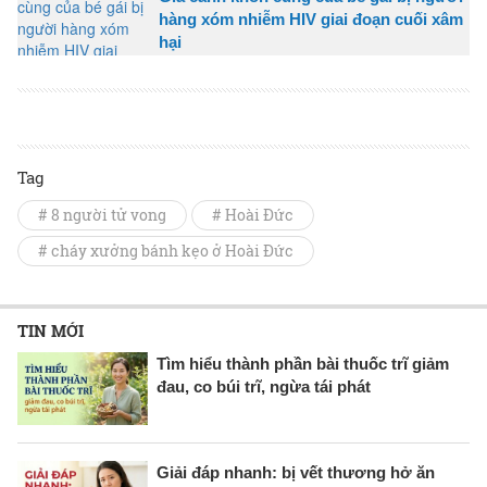
hàng xóm nhiễm HIV giai đoạn cuối xâm
hại
Tag
# 8 người tử vong
# Hoài Đức
# cháy xưởng bánh kẹo ở Hoài Đức
TIN MỚI
Tìm hiểu thành phần bài thuốc trĩ giảm
đau, co búi trĩ, ngừa tái phát
Giải đáp nhanh: bị vết thương hở ăn