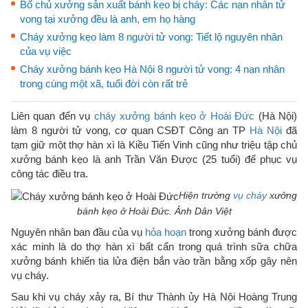
Bố chủ xưởng sản xuất bánh kẹo bị cháy: Các nạn nhân tử
vong tại xưởng đều là anh, em họ hàng
Cháy xưởng kẹo làm 8 người tử vong: Tiết lộ nguyên nhân
của vụ việc
Cháy xưởng bánh kẹo Hà Nội 8 người tử vong: 4 nạn nhân
trong cùng một xã, tuổi đời còn rất trẻ
Liên quan đến vụ
cháy xưởng bánh kẹo ở Hoài Đức
(Hà Nội)
làm 8 người tử vong, cơ quan CSĐT Công an TP
Hà Nội
đã
tạm giữ một thợ hàn xì là Kiều Tiến Vinh cũng như triệu tập chủ
xưởng bánh kẹo là anh Trần Văn Được (25 tuổi) để phục vụ
công tác điều tra.
Hiện trường
vụ cháy
xưởng
bánh kẹo ở Hoài Đức. Ảnh Dân Việt
Nguyên nhân ban đầu của vụ
hỏa hoạn
trong xưởng bánh được
xác minh là do thợ hàn xì bất cẩn trong quá trình sữa chữa
xưởng bánh khiến tia lửa điện bắn vào trần bằng xốp gây nên
vụ cháy.
Sau khi vụ cháy xảy ra, Bí thư Thành ủy Hà Nội Hoàng Trung