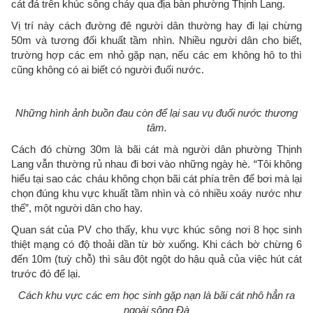
cát đá trên khúc sông chảy qua địa bàn phường Thịnh Lang.
Vị trí này cách đường đê người dân thường hay đi lại chừng
50m và tương đối khuất tầm nhìn. Nhiều người dân cho biết,
trường hợp các em nhỏ gặp nạn, nếu các em không hô to thì
cũng không có ai biết có người đuối nước.
Những hình ảnh buồn đau còn để lại sau vụ đuối nước thương
tâm.
Cách đó chừng 30m là bãi cát mà người dân phường Thịnh
Lang vẫn thường rủ nhau đi bơi vào những ngày hè. “Tôi không
hiểu tại sao các cháu không chọn bãi cát phía trên để bơi mà lại
chọn đúng khu vực khuất tầm nhìn và có nhiều xoáy nước như
thế”, một người dân cho hay.
Quan sát của PV cho thấy, khu vực khúc sông nơi 8 học sinh
thiệt mạng có độ thoải dần từ bờ xuống. Khi cách bờ chừng 6
đến 10m (tuỳ chỗ) thì sâu đột ngột do hậu quả của việc hút cát
trước đó để lại.
Cách khu vực các em học sinh gặp nạn là bãi cát nhô hẳn ra
ngoài sông Đà