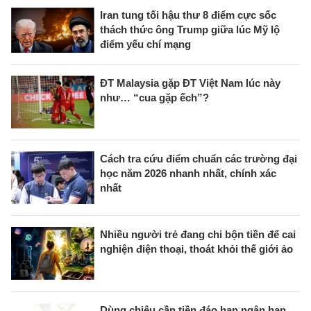
Iran tung tối hậu thư 8 điểm cực sốc
thách thức ông Trump giữa lúc Mỹ lộ
điểm yếu chí mạng
ĐT Malaysia gặp ĐT Việt Nam lúc này
như… “cua gặp ếch”?
Cách tra cứu điểm chuẩn các trường đại
học năm 2026 nhanh nhất, chính xác
nhất
Nhiều người trẻ đang chi bộn tiền để cai
nghiện điện thoại, thoát khỏi thế giới ảo
Dùng chiêu cần tiền đáo hạn ngân hạn,