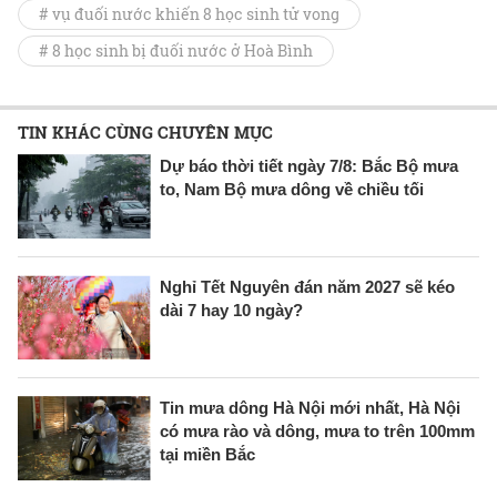
# vụ đuối nước khiến 8 học sinh tử vong
# 8 học sinh bị đuối nước ở Hoà Bình
TIN KHÁC CÙNG CHUYÊN MỤC
Dự báo thời tiết ngày 7/8: Bắc Bộ mưa
to, Nam Bộ mưa dông về chiều tối
Nghỉ Tết Nguyên đán năm 2027 sẽ kéo
dài 7 hay 10 ngày?
Tin mưa dông Hà Nội mới nhất, Hà Nội
có mưa rào và dông, mưa to trên 100mm
tại miền Bắc