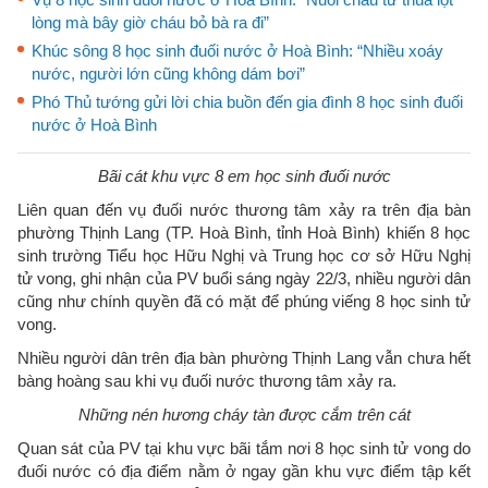
lòng mà bây giờ cháu bỏ bà ra đi”
Khúc sông 8 học sinh đuối nước ở Hoà Bình: “Nhiều xoáy
nước, người lớn cũng không dám bơi”
Phó Thủ tướng gửi lời chia buồn đến gia đình 8 học sinh đuối
nước ở Hoà Bình
Bãi cát khu vực 8 em học sinh đuối nước
Liên quan đến vụ đuối nước thương tâm xảy ra trên địa bàn
phường Thịnh Lang (TP. Hoà Bình, tỉnh Hoà Bình) khiến 8 học
sinh trường Tiểu học Hữu Nghị và Trung học cơ sở Hữu Nghị
tử vong, ghi nhận của PV buổi sáng ngày 22/3, nhiều người dân
cũng như chính quyền đã có mặt để phúng viếng 8 học sinh tử
vong.
Nhiều người dân trên địa bàn phường Thịnh Lang vẫn chưa hết
bàng hoàng sau khi vụ đuối nước thương tâm xảy ra.
Những nén hương cháy tàn được cắm trên cát
Quan sát của PV tại khu vực bãi tắm nơi 8 học sinh tử vong do
đuối nước có địa điểm nằm ở ngay gần khu vực điểm tập kết