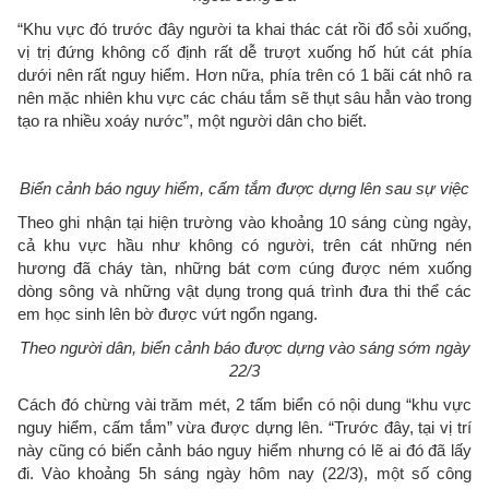
“Khu vực đó trước đây người ta khai thác cát rồi đổ sỏi xuống,
vị trị đứng không cố định rất dễ trượt xuống hố hút cát phía
dưới nên rất nguy hiểm. Hơn nữa, phía trên có 1 bãi cát nhô ra
nên mặc nhiên khu vực các cháu tắm sẽ thụt sâu hẳn vào trong
tạo ra nhiều xoáy nước”, một người dân cho biết.
Biển cảnh báo nguy hiểm, cấm tắm được dựng lên sau sự việc
Theo ghi nhận tại hiện trường vào khoảng 10 sáng cùng ngày,
cả khu vực hầu như không có người, trên cát những nén
hương đã cháy tàn, những bát cơm cúng được ném xuống
dòng sông và những vật dụng trong quá trình đưa thi thể các
em học sinh lên bờ được vứt ngổn ngang.
Theo người dân, biển cảnh báo được dựng vào sáng sớm ngày
22/3
Cách đó chừng vài trăm mét, 2 tấm biển có nội dung “khu vực
nguy hiểm, cấm tắm” vừa được dựng lên. “Trước đây, tại vị trí
này cũng có biển cảnh báo nguy hiểm nhưng có lẽ ai đó đã lấy
đi. Vào khoảng 5h sáng ngày hôm nay (22/3), một số công