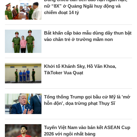
nữ “8X” ở Quảng Ngãi huy động và
chiếm đoạt 14 tỷ
Bắt khẩn cấp bảo mẫu dùng dây thun bật
vào chân trẻ ở trường mầm non
Khởi tố Khánh Sky, Hồ Văn Khoa,
TikToker Vua Quạt
Tổng thống Trump gọi bầu cử Mỹ là 'mớ
hỗn độn', dọa trừng phạt Thụy Sĩ
Tuyển Việt Nam vào bán kết ASEAN Cup
2026 với ngôi nhất bảng