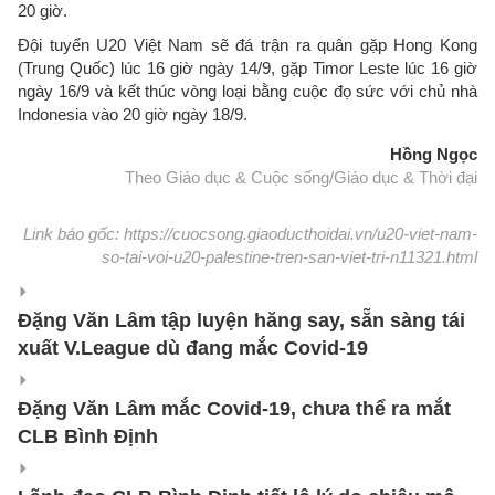
20 giờ.
Đội tuyển U20 Việt Nam sẽ đá trận ra quân gặp Hong Kong
(Trung Quốc) lúc 16 giờ ngày 14/9, gặp Timor Leste lúc 16 giờ
ngày 16/9 và kết thúc vòng loại bằng cuộc đọ sức với chủ nhà
Indonesia vào 20 giờ ngày 18/9.
Hồng Ngọc
Theo Giáo dục & Cuộc sống/Giáo dục & Thời đại
Link báo gốc: https://cuocsong.giaoducthoidai.vn/u20-viet-nam-
so-tai-voi-u20-palestine-tren-san-viet-tri-n11321.html
Đặng Văn Lâm tập luyện hăng say, sẵn sàng tái
xuất V.League dù đang mắc Covid-19
Đặng Văn Lâm mắc Covid-19, chưa thể ra mắt
CLB Bình Định