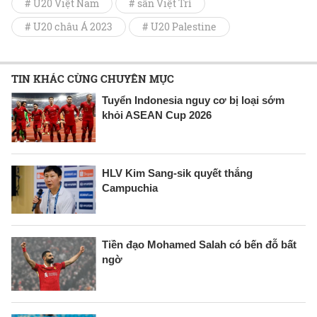
# U20 Việt Nam
# sân Việt Trì
# U20 châu Á 2023
# U20 Palestine
TIN KHÁC CÙNG CHUYÊN MỤC
Tuyển Indonesia nguy cơ bị loại sớm
khỏi ASEAN Cup 2026
HLV Kim Sang-sik quyết thắng
Campuchia
Tiền đạo Mohamed Salah có bến đỗ bất
ngờ