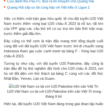
Cựu danh thủ Pau FC đưa ra lời khuyên cho Quang Hải
Quang Hải sắp so tài cùng hậu vệ Việt kiều ở Ligue 2
Việc có thêm một trận giao hữu quốc tế cho đội tuyển U20 Việt
Nam trước thềm vòng loại U20 châu Á 2023 là nỗ lực rất lớn
của VFF giúp các cầu thủ trẻ có sự trui rèn bản lĩnh trận mạc
trước thềm giải đấu lớn.
Đây cũng có thể xem là trận đấu mang tính tổng duyệt cuối
cùng đối với đội tuyển U20 Việt Nam trước khi di chuyển sang
Indonesia tham gia cuộc cạnh tranh tại bảng F - Vòng loại U20
châu Á 2023.
Tương tự như vậy, với đội tuyển U20 Palestine, đây cũng là
trận đấu để họ thử nghiệm đội hình cho U20 châu Á 2023, nơi
họ sẽ đối diện với thử thách tại bảng C cùng với các đối thủ:
Nhật Bản, Yemen, Lào và Guam.
U20 Việt Nam so tài với U20 Palestine trên sân Việt Trì trong
tháng 9 tới
Hiện tại, đội tuyển U20 Việt Nam đang trong giai đoạn tập huấn