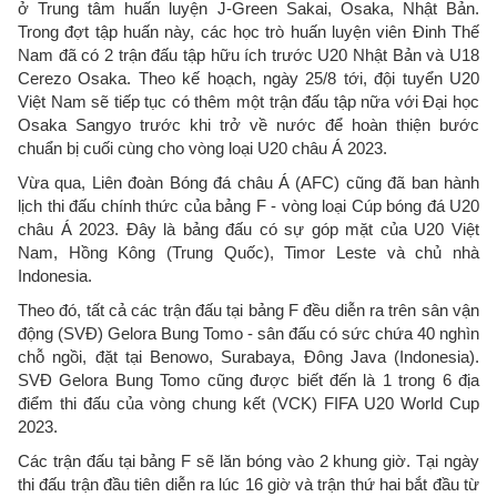
ở Trung tâm huấn luyện J-Green Sakai, Osaka, Nhật Bản.
Trong đợt tập huấn này, các học trò huấn luyện viên Đinh Thế
Nam đã có 2 trận đấu tập hữu ích trước U20 Nhật Bản và U18
Cerezo Osaka. Theo kế hoạch, ngày 25/8 tới, đội tuyển U20
Việt Nam sẽ tiếp tục có thêm một trận đấu tập nữa với Đại học
Osaka Sangyo trước khi trở về nước để hoàn thiện bước
chuẩn bị cuối cùng cho vòng loại U20 châu Á 2023.
Vừa qua, Liên đoàn Bóng đá châu Á (AFC) cũng đã ban hành
lịch thi đấu chính thức của bảng F - vòng loại Cúp bóng đá U20
châu Á 2023. Đây là bảng đấu có sự góp mặt của U20 Việt
Nam, Hồng Kông (Trung Quốc), Timor Leste và chủ nhà
Indonesia.
Theo đó, tất cả các trận đấu tại bảng F đều diễn ra trên sân vận
động (SVĐ) Gelora Bung Tomo - sân đấu có sức chứa 40 nghìn
chỗ ngồi, đặt tại Benowo, Surabaya, Đông Java (Indonesia).
SVĐ Gelora Bung Tomo cũng được biết đến là 1 trong 6 địa
điểm thi đấu của vòng chung kết (VCK) FIFA U20 World Cup
2023.
Các trận đấu tại bảng F sẽ lăn bóng vào 2 khung giờ. Tại ngày
thi đấu trận đầu tiên diễn ra lúc 16 giờ và trận thứ hai bắt đầu từ