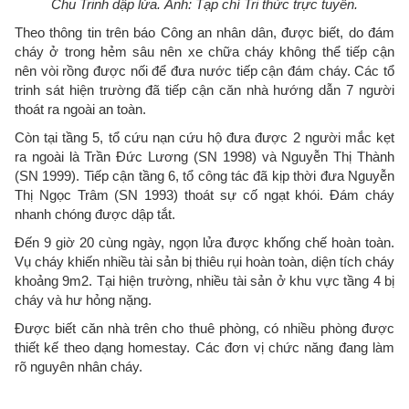
Chu Trinh dập lửa. Ảnh: Tạp chí Tri thức trực tuyến.
Theo thông tin trên báo Công an nhân dân, được biết, do đám
cháy ở trong hẻm sâu nên xe chữa cháy không thể tiếp cận
nên vòi rồng được nối để đưa nước tiếp cận đám cháy. Các tổ
trinh sát hiện trường đã tiếp cận căn nhà hướng dẫn 7 người
thoát ra ngoài an toàn.
Còn tại tầng 5, tổ cứu nạn cứu hộ đưa được 2 người mắc kẹt
ra ngoài là Trần Đức Lương (SN 1998) và Nguyễn Thị Thành
(SN 1999). Tiếp cận tầng 6, tổ công tác đã kịp thời đưa Nguyễn
Thị Ngọc Trâm (SN 1993) thoát sự cố ngạt khói. Đám cháy
nhanh chóng được dập tắt.
Đến 9 giờ 20 cùng ngày, ngọn lửa được khống chế hoàn toàn.
Vụ cháy khiến nhiều tài sản bị thiêu rụi hoàn toàn, diện tích cháy
khoảng 9m2. Tại hiện trường, nhiều tài sản ở khu vực tầng 4 bị
cháy và hư hỏng nặng.
Được biết căn nhà trên cho thuê phòng, có nhiều phòng được
thiết kế theo dạng homestay. Các đơn vị chức năng đang làm
rõ nguyên nhân cháy.