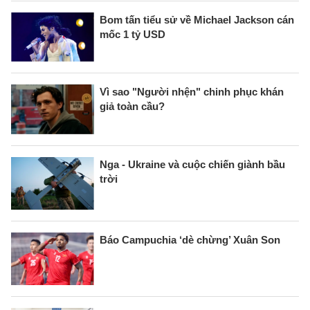
Bom tấn tiểu sử về Michael Jackson cán
mốc 1 tỷ USD
Vì sao "Người nhện" chinh phục khán
giả toàn cầu?
Nga - Ukraine và cuộc chiến giành bầu
trời
Báo Campuchia ‘dè chừng’ Xuân Son