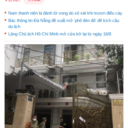
Nam thanh niên bị đánh tử vong do xô xát khi mượn điếu cày
Bác thông tin Đà Nẵng đề xuất mở 'phố đèn đỏ' để kích cầu
du lịch
Lăng Chủ tịch Hồ Chí Minh mở cửa trở lại từ ngày 16/8