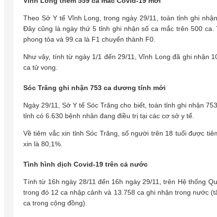
Vĩnh Long thêm 559 ca mắc Covid-19 mới
Theo Sở Y tế Vĩnh Long, trong ngày 29/11, toàn tỉnh ghi nhậ
Đây cũng là ngày thứ 5 tỉnh ghi nhận số ca mắc trên 500 ca.
phong tỏa và 99 ca là F1 chuyển thành F0.
Như vậy, tính từ ngày 1/1 đến 29/11, Vĩnh Long đã ghi nhận 1
ca tử vong.
Sóc Trăng ghi nhận 753 ca dương tính mới
Ngày 29/11, Sở Y tế Sóc Trăng cho biết, toàn tỉnh ghi nhận 75
tỉnh có 6.630 bệnh nhân đang điều trị tại các cơ sở y tế.
Về tiêm vắc xin tỉnh Sóc Trăng, số người trên 18 tuổi được ti
xin là 80,1%.
Tình hình dịch Covid-19 trên cả nước
Tính từ 16h ngày 28/11 đến 16h ngày 29/11, trên Hệ thống Qu
trong đó 12 ca nhập cảnh và 13.758 ca ghi nhận trong nước (tă
ca trong cộng đồng).