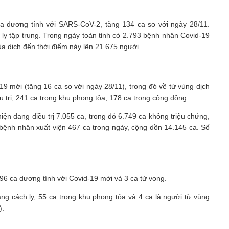
ca dương tính với SARS-CoV-2, tăng 134 ca so với ngày 28/11.
 ly tập trung. Trong ngày toàn tỉnh có 2.793 bệnh nhân Covid-19
ùa dịch đến thời điểm này lên 21.675 người.
9 mới (tăng 16 ca so với ngày 28/11), trong đó về từ vùng dịch
ều trị, 241 ca trong khu phong tỏa, 178 ca trong cộng đồng.
n đang điều trị 7.055 ca, trong đó 6.749 ca không triệu chứng,
Số bệnh nhân xuất viện 467 ca trong ngày, cộng dồn 14.145 ca. Số
396 ca dương tính với Covid-19 mới và 3 ca tử vong.
ng cách ly, 55 ca trong khu phong tỏa và 4 ca là người từ vùng
).