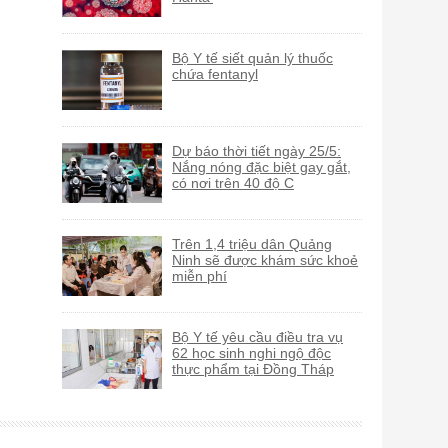
Bộ Y tế siết quản lý thuốc
chứa fentanyl
Dự báo thời tiết ngày 25/5:
Nắng nóng đặc biệt gay gắt,
có nơi trên 40 độ C
Trên 1,4 triệu dân Quảng
Ninh sẽ được khám sức khoẻ
miễn phí
Bộ Y tế yêu cầu điều tra vụ
62 học sinh nghi ngộ độc
thực phẩm tại Đồng Tháp