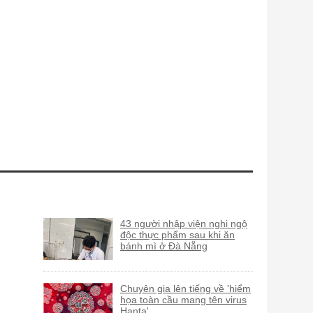
43 người nhập viện nghi ngộ
độc thực phẩm sau khi ăn
bánh mì ở Đà Nẵng
Chuyên gia lên tiếng về 'hiểm
họa toàn cầu mang tên virus
Hanta'