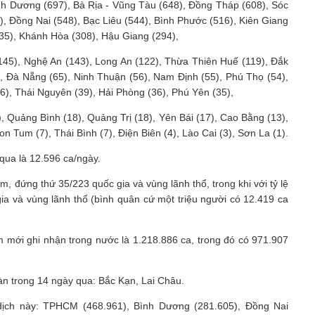
nh Dương (697), Bà Rịa - Vũng Tàu (648), Đồng Tháp (608), Sóc
), Đồng Nai (548), Bạc Liêu (544), Bình Phước (516), Kiên Giang
35), Khánh Hòa (308), Hậu Giang (294),
145), Nghệ An (143), Long An (122), Thừa Thiên Huế (119), Đắk
 Đà Nẵng (65), Ninh Thuận (56), Nam Định (55), Phú Thọ (54),
6), Thái Nguyên (39), Hải Phòng (36), Phú Yên (35),
, Quảng Bình (18), Quảng Trị (18), Yên Bái (17), Cao Bằng (13),
n Tum (7), Thái Bình (7), Điện Biên (4), Lào Cai (3), Sơn La (1).
qua là 12.596 ca/ngày.
, đứng thứ 35/223 quốc gia và vùng lãnh thổ, trong khi với tỷ lệ
ia và vùng lãnh thổ (bình quân cứ một triệu người có 12.419 ca
m mới ghi nhận trong nước là 1.218.886 ca, trong đó có 971.907
bàn trong 14 ngày qua: Bắc Kạn, Lai Châu.
 dịch này: TPHCM (468.961), Bình Dương (281.605), Đồng Nai