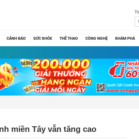
Tì
CẢNH BÁO
SỨC KHỎE
THỂ THAO
CÔNG NGHỆ
KHÁM PHÁ
ỉnh miền Tây vẫn tăng cao