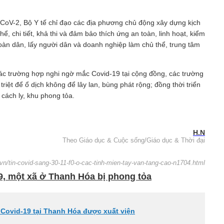
CoV-2, Bộ Y tế chỉ đạo các địa phương chủ động xây dựng kịch
ể, chi tiết, khả thi và đảm bảo thích ứng an toàn, linh hoạt, kiểm
oàn dân, lấy người dân và doanh nghiệp làm chủ thể, trung tâm
ác trường hợp nghi ngờ mắc Covid-19 tại cộng đồng, các trường
 triệt để ổ dịch không để lây lan, bùng phát rộng; đồng thời triển
 cách ly, khu phong tỏa.
H.N
Theo Giáo dục & Cuộc sống/Giáo dục & Thời đại
vn/tin-covid-sang-30-11-f0-o-cac-tinh-mien-tay-van-tang-cao-n1704.html
9, một xã ở Thanh Hóa bị phong tỏa
 Covid-19 tại Thanh Hóa được xuất viện