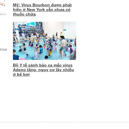
Mỹ: Virus Bourbon được phát
hiện ở New York vẫn chưa có
thuốc chữa
 mùa
Bộ Y tế cảnh báo ca mắc virus
Adeno tăng, nguy cơ lây nhiều
ở bể bơi