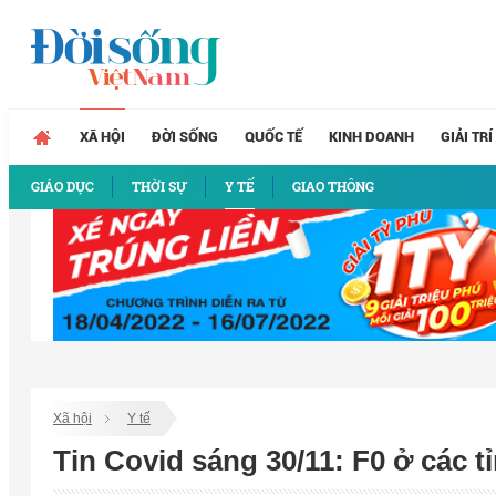
XÃ HỘI
ĐỜI SỐNG
QUỐC TẾ
KINH DOANH
GIẢI TRÍ
GIÁO DỤC
THỜI SỰ
Y TẾ
GIAO THÔNG
Xã hội
Y tế
Tin Covid sáng 30/11: F0 ở các t