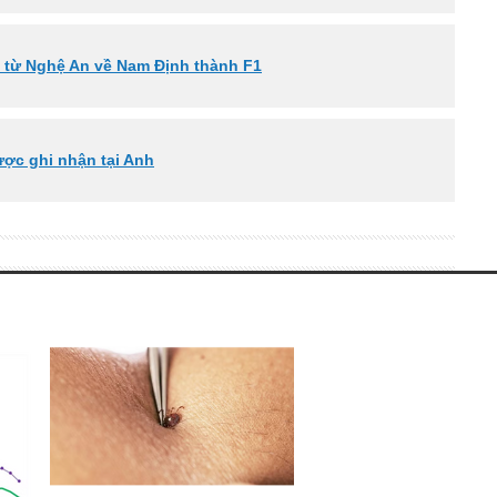
 từ Nghệ An về Nam Định thành F1
ược ghi nhận tại Anh