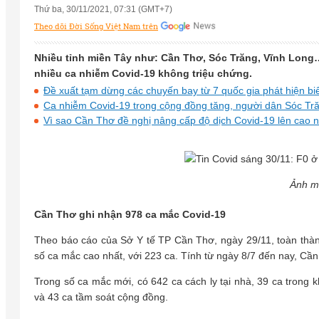
Thứ ba, 30/11/2021, 07:31 (GMT+7)
Theo dõi Đời Sống Việt Nam trên
Nhiều tỉnh miền Tây như: Cần Thơ, Sóc Trăng, Vĩnh Long…
nhiều ca nhiễm Covid-19 không triệu chứng.
Đề xuất tạm dừng các chuyến bay từ 7 quốc gia phát hiện b
Ca nhiễm Covid-19 trong cộng đồng tăng, người dân Sóc Tr
Vì sao Cần Thơ đề nghị nâng cấp độ dịch Covid-19 lên cao n
Ảnh m
Cần Thơ ghi nhận 978 ca mắc Covid-19
Theo báo cáo của Sở Y tế TP Cần Thơ, ngày 29/11, toàn thà
số ca mắc cao nhất, với 223 ca. Tính từ ngày 8/7 đến nay, Cầ
Trong số ca mắc mới, có 642 ca cách ly tại nhà, 39 ca trong k
và 43 ca tầm soát cộng đồng.