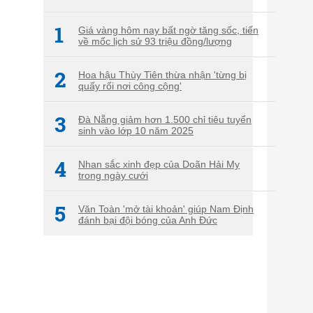
1
Giá vàng hôm nay bất ngờ tăng sốc, tiến
về mốc lịch sử 93 triệu đồng/lượng
2
Hoa hậu Thùy Tiên thừa nhận 'từng bị
quấy rối nơi công cộng'
3
Đà Nẵng giảm hơn 1.500 chỉ tiêu tuyển
sinh vào lớp 10 năm 2025
4
Nhan sắc xinh đẹp của Doãn Hải My
trong ngày cưới
5
Văn Toàn 'mở tài khoản' giúp Nam Định
đánh bại đội bóng của Anh Đức