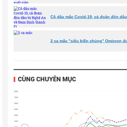
Cô dâu mắc Covid-19, cả đoàn đón dâu
2 ca mắc "siêu biến chủng" Omicron đ
CÙNG CHUYÊN MỤC