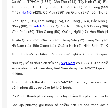
Cụ thể tại TPHCM (1.554), Cần Thơ (913), Tây Ninh (719), Bì
Trăng (588), Bình Thuận (576), Trà Vinh (560), Vĩnh Long (559
(443),
Hà Nội
(429), Cà Mau (396), An Giang (375), Bến Tre (3
Bình Định (195), Lâm Đồng (174), Hà Giang (163), Bắc Ninh (
Nông (88),
Thanh Hóa
(87), Quảng Nam (84), Hải Dương (69),
Vĩnh Phúc (50), Tiền Giang (50), Quảng Ngãi (47), Hòa Bình (4
Tuyên Quang (30), Gia Lai (26), Hưng Yên (22), Lạng Sơn (20)
Hà Nam (11), Bắc Giang (11), Quảng Ninh (9), Ninh Bình (9), Ko
Trung bình số ca nhiễm mới trong nước ghi nhận trong 7 ngày 
Như vậy kể từ đầu dịch đến nay
Việt Nam
có 1.224.110 ca nhiễm
số ca nhiễm/một triệu dân, Việt Nam đứng thứ 149/223 quốc g
nhiễm).
Trong đợt dịch thứ 4 (từ ngày 27/4/2021 đến nay), số ca nhiễ
bệnh nhân đã được công bố khỏi bệnh.
Có 2 tỉnh, thành phố không có ca lây nhiễm thứ phát trên địa 
Các địa phương ghi nhận số nhiễm tích lũy cao trong đợt