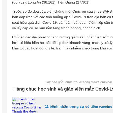
(86.732), Long An (38.161), Tiền Giang (27.901).
Trước sự đe dọa của biến chủng mới Omicron của virus SARS-
bản đáp ứng với các tình huống dịch Covid-19 trên địa bàn cụ th
soát hiệu quả dịch Covid-19, cần bám sát quan điểm tiếp cận t
và lấy cấp cơ sở làm nền tảng trong phòng, chống dịch.
Chỉ đạo các địa phương tăng cường giám sát, phát hiện sớm c
hợp có biểu hiện ho, sốt để kịp thời khoanh vùng, cách ly, xử lý
khai tốt các hoạt động y tế, tránh lây nhiễm chéo trong khu vực
Link báo gốc: https://cuocsong.giaoducthoidai.
Hàng chục học sinh và giáo viên mắc Covid-1
11 bệnh nhân trong sự cố tiêm vaccine