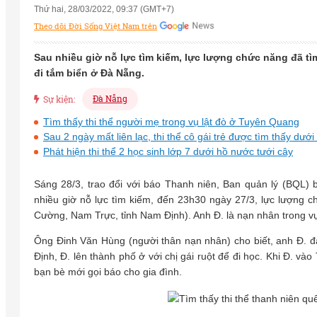
Thứ hai, 28/03/2022, 09:37 (GMT+7)
Theo dõi Đời Sống Việt Nam trên
Sau nhiều giờ nỗ lực tìm kiếm, lực lượng chức năng đã tìm
đi tắm biển ở Đà Nẵng.
Đà Nẵng
Sự kiện:
Tìm thấy thi thể người mẹ trong vụ lật đò ở Tuyên Quang
Sau 2 ngày mất liên lạc, thi thể cô gái trẻ được tìm thấy dưới
Phát hiện thi thể 2 học sinh lớp 7 dưới hồ nước tưới cây
Sáng 28/3, trao đổi với báo Thanh niên, Ban quản lý (BQL)
nhiều giờ nỗ lực tìm kiếm, đến 23h30 ngày 27/3, lực lượng c
Cường, Nam Trực, tỉnh Nam Định). Anh Đ. là nạn nhân trong vụ
Ông Đinh Văn Hùng (người thân nạn nhân) cho biết, anh Đ. đ
Định, Đ. lên thành phố ở với chị gái ruột để đi học. Khi Đ. và
bạn bè mới gọi báo cho gia đình.