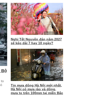
Nghỉ Tết Nguyên đán năm 2027
sẽ kéo dài 7 hay 10 ngày?
m Bộ
 to
có
Tin mưa dông Hà Nội mới nhất,
Hà Nội có mưa rào và dông,
mưa to trên 100mm tại miền Bắc