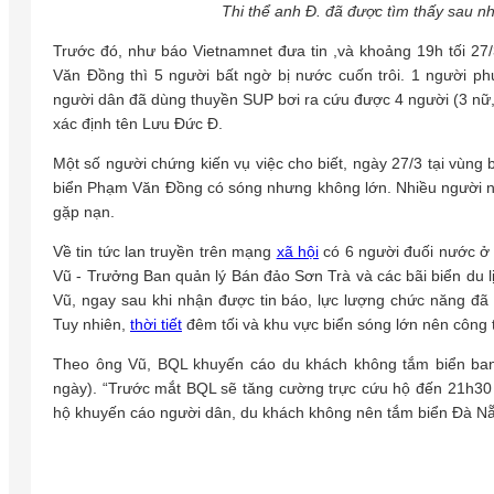
Thi thể anh Đ. đã được tìm thấy sau nh
Trước đó, như báo Vietnamnet đưa tin ,và khoảng 19h tối 27
Văn Đồng thì 5 người bất ngờ bị nước cuốn trôi. 1 người p
người dân đã dùng thuyền SUP bơi ra cứu được 4 người (3 nữ, 
xác định tên Lưu Đức Đ.
Một số người chứng kiến vụ việc cho biết, ngày 27/3 tại vùng
biển Phạm Văn Đồng có sóng nhưng không lớn. Nhiều người n
gặp nạn.
Về tin tức lan truyền trên mạng
xã hội
có 6 người đuối nước ở
Vũ - Trưởng Ban quản lý Bán đảo Sơn Trà và các bãi biển du 
Vũ, ngay sau khi nhận được tin báo, lực lượng chức năng đã 
Tuy nhiên,
thời tiết
đêm tối và khu vực biển sóng lớn nên công 
Theo ông Vũ, BQL khuyến cáo du khách không tắm biển ban
ngày). “Trước mắt BQL sẽ tăng cường trực cứu hộ đến 21h30 h
hộ khuyến cáo người dân, du khách không nên tắm biển Đà Nẵ