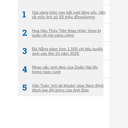
1
Giá vàng hôm nay bất ngờ tăng sốc, tiến
về mốc lịch sử 93 triệu đồng/lượng
2
Hoa hậu Thùy Tiên thừa nhận 'từng bị
quấy rối nơi công cộng'
3
Đà Nẵng giảm hơn 1.500 chỉ tiêu tuyển
sinh vào lớp 10 năm 2025
4
Nhan sắc xinh đẹp của Doãn Hải My
trong ngày cưới
5
Văn Toàn 'mở tài khoản' giúp Nam Định
đánh bại đội bóng của Anh Đức