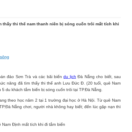
 thấy thi thể nam thanh niên bị sóng cuốn trôi mất tích khi
 sông
 bán đảo Sơn Trà và các bãi biển
du lịch
Đà Nẵng cho biết, sau
hức năng đã tìm thấy thi thể anh Lưu Đức Đ. (20 tuổi, quê Nam
 5 du khách tắm biển bị sóng cuốn trôi tại TP.Đà Nẵng.
ang theo học năm 2 tại 1 trường đại học ở Hà Nội. Từ quê Nam
o TP.Đà Nẵng chơi, người nhà không hay biết; đến lúc gặp nạn thì