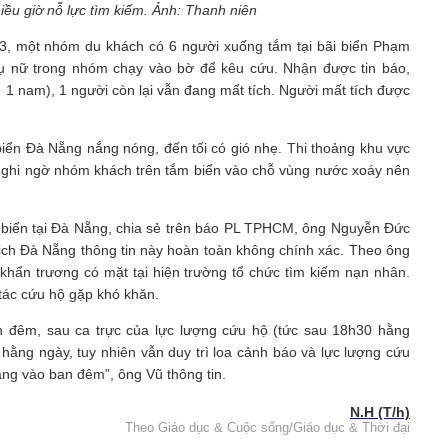
iều giờ nỗ lực tìm kiếm. Ảnh: Thanh niên
/3, một nhóm du khách có 6 người xuống tắm tại bãi biển Phạm
hụ nữ trong nhóm chạy vào bờ để kêu cứu. Nhận được tin báo,
1 nam), 1 người còn lại vẫn đang mất tích. Người mất tích được
 biển Đà Nẵng nắng nóng, đến tối có gió nhẹ. Thi thoảng khu vực
ghi ngờ nhóm khách trên tắm biển vào chỗ vùng nước xoáy nên
 biển tại Đà Nẵng, chia sẻ trên báo PL TPHCM, ông Nguyễn Đức
lịch Đà Nẵng thông tin này hoàn toàn không chính xác. Theo ông
khẩn trương có mặt tại hiện trường tổ chức tìm kiếm nạn nhân.
tác cứu hộ gặp khó khăn.
 đêm, sau ca trực của lực lượng cứu hộ (tức sau 18h30 hằng
ằng ngày, tuy nhiên vẫn duy trì loa cảnh báo và lực lượng cứu
ng vào ban đêm”, ông Vũ thông tin.
N.H (T/h)
Theo Giáo dục & Cuộc sống/Giáo dục & Thời đại