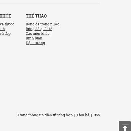
 KHỎE
THỂ THAO
và thuốc
Bóng đá trong nước
ính
Bóng đá quốc tế
và đẹp
Các môn khác
Bình luận
Hậu trường
Trang thông tin điện tử tổng hợp
|
Liên hệ
|
RSS