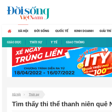
XÃ HỘI
ĐỜI SỐNG
QUỐC TẾ
KINH DOANH
GIẢI TRÍ
GIÁO DỤC
THỜI SỰ
Y TẾ
GIAO THÔNG
Xã hội
Thời sự
Tìm thấy thi thể thanh niên quê 