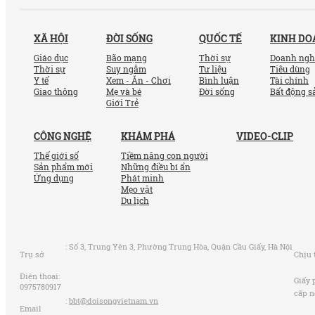
XÃ HỘI
ĐỜI SỐNG
QUỐC TẾ
KINH D
Giáo dục
Bão mạng
Thời sự
Doanh ngh
Thời sự
Suy ngẫm
Tư liệu
Tiêu dùng
Y tế
Xem - Ăn - Chơi
Bình luận
Tài chính
Giao thông
Mẹ và bé
Đời sống
Bất động s
Giới Trẻ
CÔNG NGHỆ
KHÁM PHÁ
VIDEO-CLIP
Thế giới số
Tiềm năng con người
Sản phẩm mới
Những điều bí ẩn
Ứng dụng
Phát minh
Mẹo vặt
Du lịch
:
Số 3, Trung Yên 3, Phường Trung Hòa, Quận Cầu Giấy, Hà Nội
Trụ sở
Chịu 
Điện thoại:
Giấy 
0975780917
cấp n
:
bbt@doisongvietnam.vn
Email