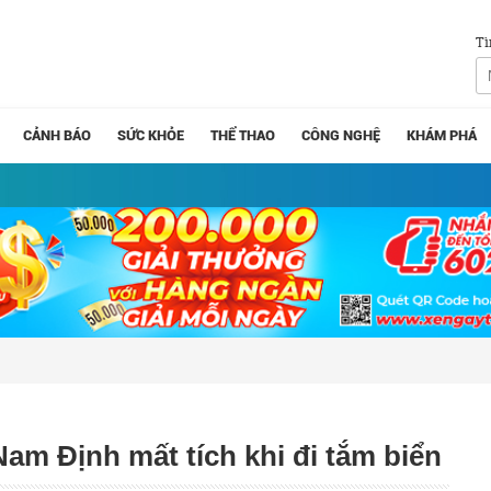
Tì
CẢNH BÁO
SỨC KHỎE
THỂ THAO
CÔNG NGHỆ
KHÁM PHÁ
Nam Định mất tích khi đi tắm biển