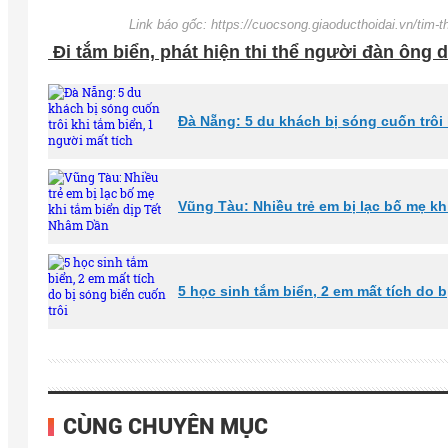
Link báo gốc: https://cuocsong.giaoducthoidai.vn/tim-t
Đi tắm biển, phát hiện thi thể người đàn ông
Đà Nẵng: 5 du khách bị sóng cuốn trôi 
Vũng Tàu: Nhiều trẻ em bị lạc bố mẹ k
5 học sinh tắm biển, 2 em mất tích do b
CÙNG CHUYÊN MỤC