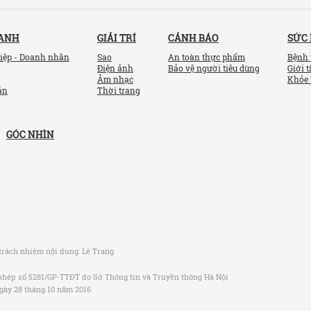
OANH
GIẢI TRÍ
CẢNH BÁO
SỨC
iệp - Doanh nhân
Sao
An toàn thực phẩm
Bệnh 
Điện ảnh
Bảo vệ người tiêu dùng
Giới t
Âm nhạc
Khỏe 
ản
Thời trang
GÓC NHÌN
trách nhiệm nội dung:
Lê Trang
phép số 5281/GP-TTĐT do Sở Thông tin và Truyền thông Hà Nội
gày 28 tháng 10 năm 2016.