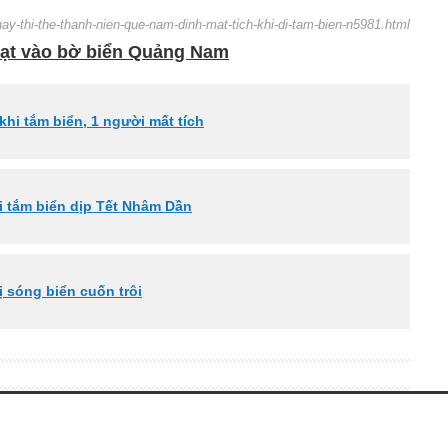
hay-thi-the-thanh-nien-que-nam-dinh-mat-tich-khi-di-tam-bien-n5981.html
 dạt vào bờ biển Quảng Nam
khi tắm biển, 1 người mất tích
hi tắm biển dịp Tết Nhâm Dần
ị sóng biển cuốn trôi