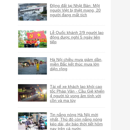
Động đất tại Nhật Bản: Một
người Việt bị thiệt mạng, 20
người đang mất tích
Lễ Quốc khánh 2/9 người lao
động được nghỉ 5 ngày liên
tiếp
Hà Nội chiều mưa giảm dần,
miền Bắc kết thúc mưa lớn
diện rộng
Tài xế xe khách lao khỏi cao
tốc Pháp Vân - Cầu Giẽ khiến
4 người tử vong âm tính với
cồn và ma túy
Tin nắng nóng Hà Nội mới
nhất, Thủ đô còn nắng nóng
kéo dài, dự báo thời tiết hôm
nay trên cả nước