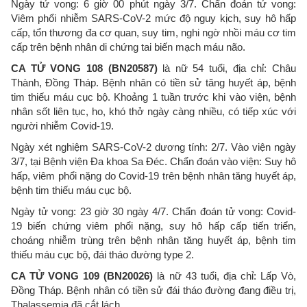
Ngày tử vong: 6 giờ 00 phút ngày 3/7. Chẩn đoán tử vong:
Viêm phổi nhiễm SARS-CoV-2 mức độ nguy kịch, suy hô hấp
cấp, tổn thương đa cơ quan, suy tim, nghi ngờ nhồi máu cơ tim
cấp trên bệnh nhân di chứng tai biến mạch máu não.
CA TỬ VONG 108 (BN20587)
là nữ 54 tuổi, địa chỉ: Châu
Thành, Đồng Tháp. Bệnh nhân có tiền sử tăng huyết áp, bệnh
tim thiếu máu cục bộ. Khoảng 1 tuần trước khi vào viện, bệnh
nhân sốt liên tục, ho, khó thở ngày càng nhiều, có tiếp xúc với
người nhiễm Covid-19.
Ngày xét nghiệm SARS-CoV-2 dương tính: 2/7. Vào viện ngày
3/7, tại Bệnh viện Đa khoa Sa Đéc. Chẩn đoán vào viện: Suy hô
hấp, viêm phổi nặng do Covid-19 trên bệnh nhân tăng huyết áp,
bệnh tim thiếu máu cục bộ.
Ngày tử vong: 23 giờ 30 ngày 4/7. Chẩn đoán tử vong: Covid-
19 biến chứng viêm phổi nặng, suy hô hấp cấp tiến triển,
choáng nhiễm trùng trên bệnh nhân tăng huyết áp, bệnh tim
thiếu máu cục bộ, đái tháo đường type 2.
CA TỬ VONG 109 (BN20026)
là nữ 43 tuổi, địa chỉ: Lấp Vò,
Đồng Tháp. Bệnh nhân có tiền sử đái tháo đường đang điều trị,
Thalassemia đã cắt lách.