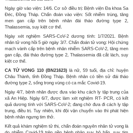
Ngày giờ vào viện: 14/6. Cơ sở điều trị: Bệnh viện Đa khoa Sa
Đéc, Đồng Tháp. Chẩn đoán vào viện: Sốt nhiễm trùng, tăng
men gan cấp trên bệnh nhân đái tháo đường type 2,
Thalassemia, suy kiệt cơ thể.
Ngày xét nghiệm SARS-CoV-2 dương tính: 1/7/2021. Bệnh
nhân tử vong hồi 5 giờ ngày 3/7. Chẩn đoán tử vong: Hội chứng
mạch vành cấp trên bệnh nhân nhiễm SARS-CoV-2, tăng men
gan cấp, đái tháo đường type 2, Thalassemia đã cắt lách, suy
kiệt cơ thể.
CA TỬ VONG 110 (BN21623)
là nữ, 59 tuổi, địa chỉ: huyện
Châu Thành, tỉnh Đồng Tháp. Bệnh nhân có tiền sử đái tháo
đường type 2, sống trong vùng có ca mắc Covid-19.
Ngày 4/7, bệnh nhân được đưa vào khu cách ly tập trung của
xã An Hiệp. Ngày 6/7, được làm xét nghiệm RT- PCR, có kết
quả dương tính với SARS-CoV-2; đang chờ đưa đi cách ly tập
trung, điều trị. Tuy nhiên, khi đội vận chuyển vào thì phát hiện
bệnh nhân ngưng tim thở.
Kết quả khám nghiệm tử thi, chẩn đoán nguyên nhân tử vong là
do nhiễm Covid-19 trên nền bệnh nhân suy hô hấp, suy tim