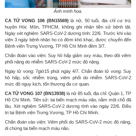
Ảnh minh họa.
CA TỬ VONG 106 (BN15569)
là nữ, 50 tuổi, địa chỉ cư trú:
huyện Hóc Môn, TPHCM, không ghi nhận tiền sử bệnh tật.
Ngày xét nghiệm SARS-CoV-2 dương tính: 22/6. Trước khi vào
viện 3 ngày bệnh nhân ho có đờm khó khạc, được chuyển đến
Bệnh viện Trưng Vương, TP Hồ Chí Minh đêm 3/7.
Chẩn đoán vào viện: Suy hô hấp giảm oxy máu, theo dõi viêm
phổi nặng do nhiễm SARS-CoV-2 mức độ nặng.
Ngày tử vong: 7giờ15 phút ngày 4/7. Chẩn đoán tử vong: Suy
hô hấp, sốc nhiễm trùng, viêm phổi do nhiễm SARS-CoV-2
mức độ nguy kịch, tổn thương đa cơ quan.
CA TỬ VONG 107 (BN13938)
là nữ 85 tuổi, địa chỉ: Quận 1, TP
Hồ Chí Minh. Tiền sử: tai biến mạch máu não, nằm một chỗ đã
lâu. Xét nghiệm SARS-CoV-2 dương tính vào ngày 22/6. Điều
trị tại Bệnh viện Trưng Vương, TP Hồ Chí Minh.
Chẩn đoán vào viện: Viêm phổi do SARS-CoV-2 mức độ nặng,
di chứng tai biến mạch máu não.