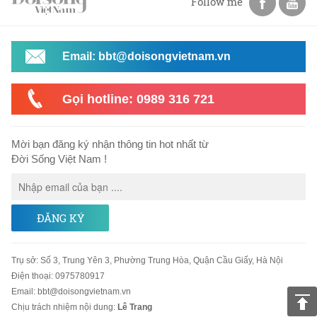
Follow me
Email: bbt@doisongvietnam.vn
Gọi hotline: 0989 316 721
Mời bạn đăng ký nhận thông tin hot nhất từ
Đời Sống Việt Nam !
ĐĂNG KÝ
Trụ sở
:
Số 3, Trung Yên 3, Phường Trung Hòa, Quận Cầu Giấy, Hà Nội
Điện thoại:
0975780917
Email
:
bbt@doisongvietnam.vn
Chịu trách nhiệm nội dung:
Lê Trang