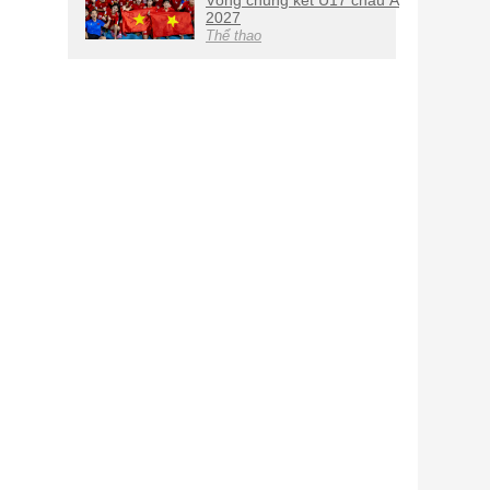
Vòng chung kết U17 châu Á
2027
Thể thao