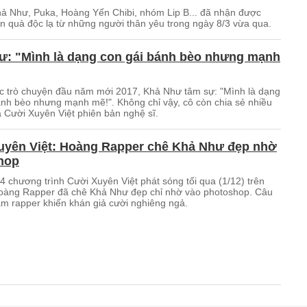
hả Như, Puka, Hoàng Yến Chibi, nhóm Lip B... đã nhận được
 quà độc lạ từ những người thân yêu trong ngày 8/3 vừa qua.
ư: "Mình là dạng con gái bánh bèo nhưng mạnh
c trò chuyện đầu năm mới 2017, Khả Như tâm sự: "Mình là dạng
ánh bèo nhưng mạnh mẽ!". Không chỉ vậy, cô còn chia sẻ nhiều
a Cười Xuyên Việt phiên bản nghệ sĩ.
uyên Việt: Hoàng Rapper chê Khả Như đẹp nhờ
hop
4 chương trình Cười Xuyên Việt phát sóng tối qua (1/12) trên
àng Rapper đã chê Khả Như đẹp chỉ nhờ vào photoshop. Câu
am rapper khiến khán giả cười nghiêng ngả.