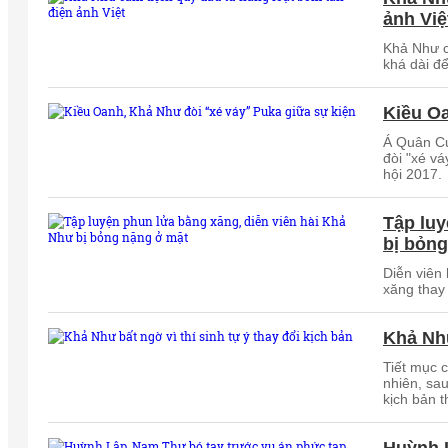
ảnh Việ
Khả Như c
khá dài để
Kiều Oa
Á Quân Cư
đòi "xé vá
hội 2017.
Tập luy
bị bỏn
Diễn viên
xăng thay 
Khả Như
Tiết mục 
nhiên, sau
kịch bản 