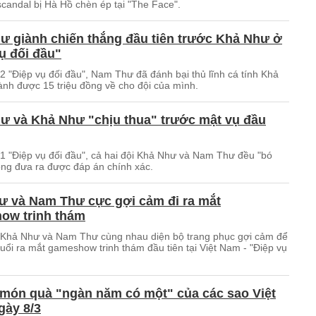
scandal bị Hà Hồ chèn ép tại "The Face".
ư giành chiến thắng đầu tiên trước Khả Như ở
ụ đối đầu"
2 "Điệp vụ đối đầu", Nam Thư đã đánh bại thủ lĩnh cá tính Khả
ành được 15 triệu đồng về cho đội của mình.
ư và Khả Như "chịu thua" trước mật vụ đầu
 1 "Điệp vụ đối đầu", cả hai đội Khả Như và Nam Thư đều "bó
hông đưa ra được đáp án chính xác.
ư và Nam Thư cực gợi cảm đi ra mắt
ow trinh thám
 Khả Như và Nam Thư cùng nhau diện bộ trang phục gợi cảm để
uổi ra mắt gameshow trinh thám đầu tiên tại Việt Nam - "Điệp vụ
món quà "ngàn năm có một" của các sao Việt
gày 8/3