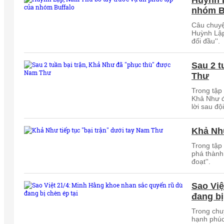
Huỳnh L
nhóm B
Câu chuyệ
Huỳnh Lập
đối đầu''.
Sau 2 t
Thư
Trong tập 
Khả Như đ
lời sau đ
Khả Như
Trong tập 
phá thành
đoạt''.
Sao Việ
đang bị
Trong chu
hạnh phúc