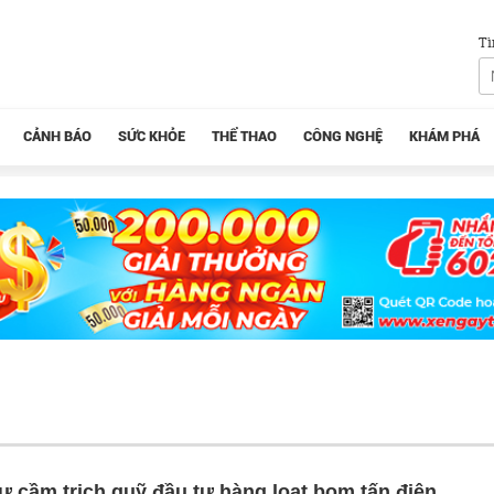
Tì
CẢNH BÁO
SỨC KHỎE
THỂ THAO
CÔNG NGHỆ
KHÁM PHÁ
 cầm trịch quỹ đầu tư hàng loạt bom tấn điện