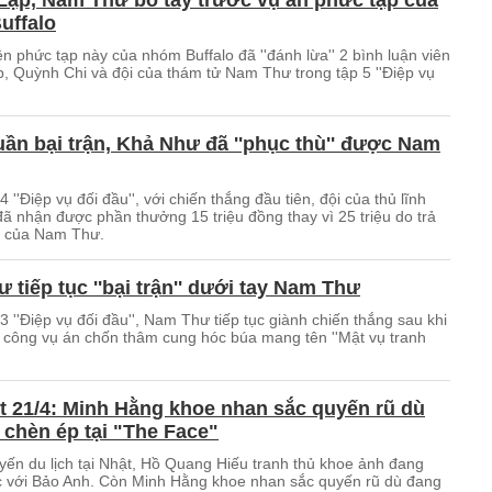
ập, Nam Thư bó tay trước vụ án phức tạp của
uffalo
n phức tạp này của nhóm Buffalo đã ''đánh lừa'' 2 bình luận viên
, Quỳnh Chi và đội của thám tử Nam Thư trong tập 5 ''Điệp vụ
uần bại trận, Khả Như đã ''phục thù'' được Nam
4 ''Điệp vụ đối đầu'', với chiến thắng đầu tiên, đội của thủ lĩnh
ã nhận được phần thưởng 15 triệu đồng thay vì 25 triệu do trả
ội của Nam Thư.
 tiếp tục ''bại trận'' dưới tay Nam Thư
3 ''Điệp vụ đối đầu'', Nam Thư tiếp tục giành chiến thắng sau khi
 công vụ án chốn thâm cung hóc búa mang tên ''Mật vụ tranh
t 21/4: Minh Hằng khoe nhan sắc quyến rũ dù
 chèn ép tại "The Face"
yến du lịch tại Nhật, Hồ Quang Hiếu tranh thủ khoe ảnh đang
 với Bảo Anh. Còn Minh Hằng khoe nhan sắc quyến rũ dù đang