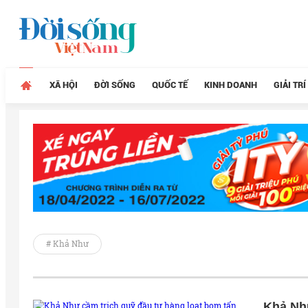
XÃ HỘI
ĐỜI SỐNG
QUỐC TẾ
KINH DOANH
GIẢI TRÍ
# Khả Như
Khả Như