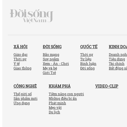
XÃ HỘI
ĐỜI SỐNG
QUỐC TẾ
KINH D
Giáo dục
Bão mạng
Thời sự
Doanh ngh
Thời sự
Suy ngẫm
Tư liệu
Tiêu dùng
Y tế
Xem - Ăn - Chơi
Bình luận
Tài chính
Giao thông
Mẹ và bé
Đời sống
Bất động s
Giới Trẻ
CÔNG NGHỆ
KHÁM PHÁ
VIDEO-CLIP
Thế giới số
Tiềm năng con người
Sản phẩm mới
Những điều bí ẩn
Ứng dụng
Phát minh
Mẹo vặt
Du lịch