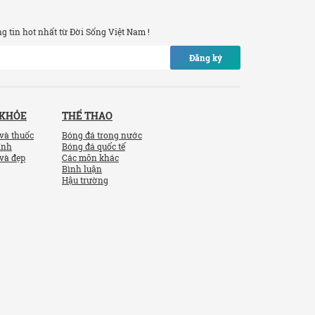
 tin hot nhất từ Đời Sống Việt Nam !
Đăng ký
 KHỎE
THỂ THAO
và thuốc
Bóng đá trong nước
ính
Bóng đá quốc tế
và đẹp
Các môn khác
Bình luận
Hậu trường