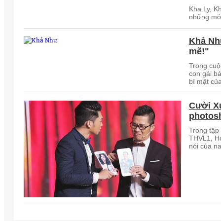
Kha Ly, K
những món
Khả Nh
mẽ!"
Trong cuộ
con gái b
bí mật củ
Cười X
photos
Trong tập 
THVL1, Ho
nói của n