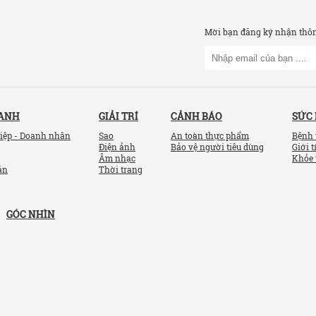
Mời bạn đăng ký nhận thông
OANH
GIẢI TRÍ
CẢNH BÁO
SỨC
iệp - Doanh nhân
Sao
An toàn thực phẩm
Bệnh 
Điện ảnh
Bảo vệ người tiêu dùng
Giới t
Âm nhạc
Khỏe 
ản
Thời trang
GÓC NHÌN