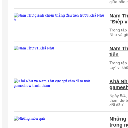
giữa bão 
Nam Th
"Điệp v
Trong tập 
Như và gi
Nam Th
tiên
Trong tập
tay" vì k
Khả Nh
gamesh
Ngày 5/4,
tham dự b
đối đầu".
Những 
trong n