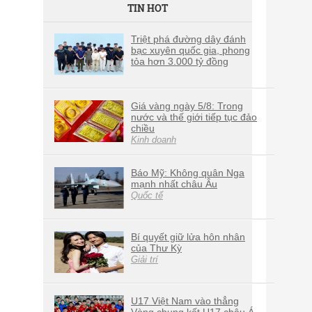
TIN HOT
Triệt phá đường dây đánh
bạc xuyên quốc gia, phong
tỏa hơn 3.000 tỷ đồng
Giá vàng ngày 5/8: Trong
nước và thế giới tiếp tục đảo
chiều
Kinh doanh
Báo Mỹ: Không quân Nga
mạnh nhất châu Âu
Quốc tế
Bí quyết giữ lửa hôn nhân
của Thư Kỳ
Giải trí
U17 Việt Nam vào thẳng