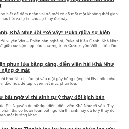
t
ho biết để đảm nhận vai trò mới cô đã mất một khoảng thời gian
 học hỏi và tự tin cho sự thay đổi này.
nh, Khả Như đòi “xé váy” Puka giữa sự kiện
ời xuyên Việt – Phiên bản nghệ sĩ, Puka bị Kiều Oanh, Khả Như
y" giữa sự kiện họp báo chương trình Cười xuyên Việt – Tiếu lâm
ện phun lửa bằng xăng, diễn viên hài Khả Như
g nặng ở mặt
 hài Khả Như bị lửa tạt vào mặt gây bỏng nặng khi lấy nhầm chai
vì dầu hỏa để tập luyện tiết mục phun lửa.
 bất ngờ vì thí sinh tự ý thay đổi kịch bản
của Phi Nguyễn do nữ đạo diễn, diễn viên Khả Như cố vấn. Tuy
 phần thi, cô hoàn toàn bất ngờ khi thí sinh này đã tự ý thay đổi
theo một hướng khác.