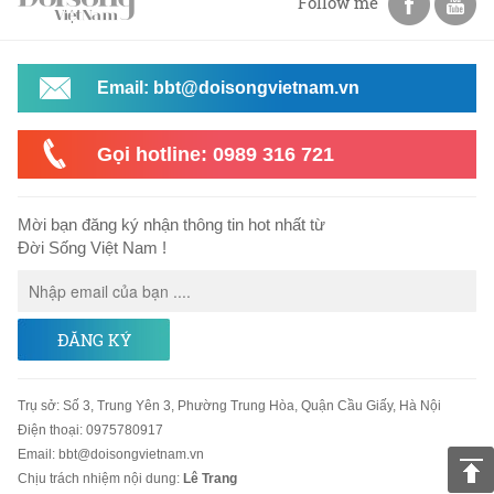
Follow me
Email: bbt@doisongvietnam.vn
Gọi hotline: 0989 316 721
Mời bạn đăng ký nhận thông tin hot nhất từ
Đời Sống Việt Nam !
ĐĂNG KÝ
Trụ sở
:
Số 3, Trung Yên 3, Phường Trung Hòa, Quận Cầu Giấy, Hà Nội
Điện thoại:
0975780917
Email
:
bbt@doisongvietnam.vn
Chịu trách nhiệm nội dung:
Lê Trang