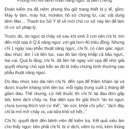
Phòng mổ nơi bệnh nhân nâng ngực bị biến chứng
Đoàn kiểm tra đã niêm phong thu giữ trang thiết bị y tế, gồm:
Máy ly tâm, máy hút, monitor, hồ sơ chứng từ, các vật dụng
tiêm filler… Thanh tra Sở Y tế sẽ mời chủ cơ sở này lên để làm
rõ cơ sở pháp lý.
Trước đó, do ngực bị chảy sệ sau khi sinh 3 con nên chị N. tìm
đến một spa ở Q.6 nâng ngực với giá hơn 40 triệu đồng. Nhưng
chỉ 1 ngày sau phẫu thuật nâng ngực, chị N. có cảm giác ngực
đau nhức âm ỉ và liên tục, sau đó lan rộng khắp cả bầu ngực,
hai vai. Quá lo lắng, chị N. đã liên hệ ngay với spa để nhờ giải
quyết nhưng chủ spa trấn an đó là triệu chứng bình thường sau
phẫu thuật nâng ngực.
Do đau nhức kéo dài nên chị N. đến spa để thăm khám lại và
được truyền kháng sinh liên tục mỗi ngày trong suốt 1 tháng để
giảm đau. Thế nhưng, cứ hết thuốc thì chị N. lại đau đớn gấp
bội, kèm dịch chảy ra. Đại diện spa thì giải thích "do túi ngực
chưa tương thích với cơ thể", "do sức khỏe chị yếu", "dịch đây
chỉ là mô mỡ chảy ra, vài bữa khô sẽ hết..."
Chị N. quyết định đến bệnh viện để kiểm tra. Kết quả siêu âm
cho thấy ngực bên phải chị N. bị ứ dịch, viêm tụ mủ, kèm thủng