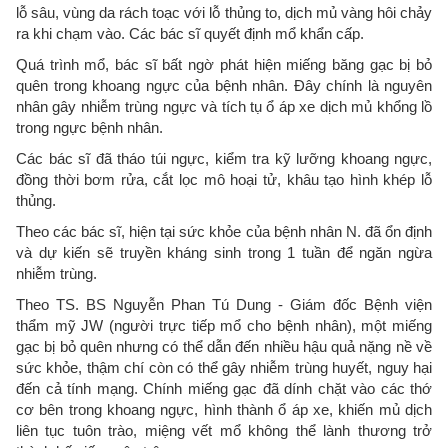
lỗ sâu, vùng da rách toạc với lỗ thủng to, dịch mủ vàng hôi chảy
ra khi chạm vào. Các bác sĩ quyết định mổ khẩn cấp.
Quá trình mổ, bác sĩ bất ngờ phát hiện miếng băng gạc bị bỏ
quên trong khoang ngực của bệnh nhân. Đây chính là nguyên
nhân gây nhiễm trùng ngực và tích tụ ổ áp xe dịch mủ khổng lồ
trong ngực bệnh nhân.
Các bác sĩ đã tháo túi ngực, kiểm tra kỹ lưỡng khoang ngực,
đồng thời bơm rửa, cắt lọc mô hoại tử, khâu tạo hình khép lỗ
thủng.
Theo các bác sĩ, hiện tại sức khỏe của bệnh nhân N. đã ổn định
và dự kiến sẽ truyền kháng sinh trong 1 tuần để ngăn ngừa
nhiễm trùng.
Theo TS. BS Nguyễn Phan Tú Dung - Giám đốc Bệnh viện
thẩm mỹ JW (người trực tiếp mổ cho bệnh nhân), một miếng
gạc bị bỏ quên nhưng có thể dẫn đến nhiều hậu quả nặng nề về
sức khỏe, thậm chí còn có thể gây nhiễm trùng huyết, nguy hại
đến cả tính mạng. Chính miếng gạc đã dính chặt vào các thớ
cơ bên trong khoang ngực, hình thành ổ áp xe, khiến mủ dịch
liên tục tuôn trào, miệng vết mổ không thể lành thương trở