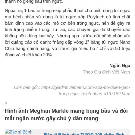
thành hố giếng sâu trên ngực.
Ngoài ra, 1 bác sĩ trong ekip phẫu thuật cho biết, dòng túi ngực
mà bệnh nhân sử dụng là túi ngực xốp Polytech có tính chất
bám dính cao vào các mô cơ bên trong ngực, nên dễ gây ra
tình trạng nhiễm trùng. Từ lâu, các chuyên gia đã khuyến cáo
không nên dùng loại này. Nhưng spa lại lừa dối bệnh nhân với
lời quảng cáo có cánh: “nâng cấp vòng 1” bằng túi ngực Nano
Chip hàng chính hãng, với mức giá “siêu hời” chỉ với 50 triệu
đồng và chiết khấu 20%.
Ngân Nga
Theo Gia đình Việt Nam
Link báo gốc: https://giadinhvietnam.com/spa-bo-quen-gac-
trong-nguc-benh-nhan-d167189.html
Hình ảnh Meghan Markle mang bụng bầu và đôi
mắt ngấn nước gây chú ý dân mạng
Bác sĩ Bệnh viện TƯQĐ 108 nhận định