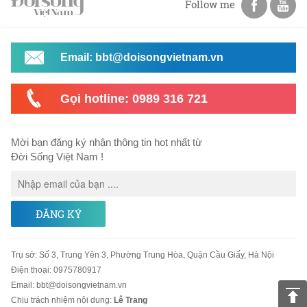
Follow me
Email: bbt@doisongvietnam.vn
Gọi hotline: 0989 316 721
Mời bạn đăng ký nhận thông tin hot nhất từ
Đời Sống Việt Nam !
ĐĂNG KÝ
Trụ sở
:
Số 3, Trung Yên 3, Phường Trung Hòa, Quận Cầu Giấy, Hà Nội
Điện thoại:
0975780917
Email
:
bbt@doisongvietnam.vn
Chịu trách nhiệm nội dung:
Lê Trang