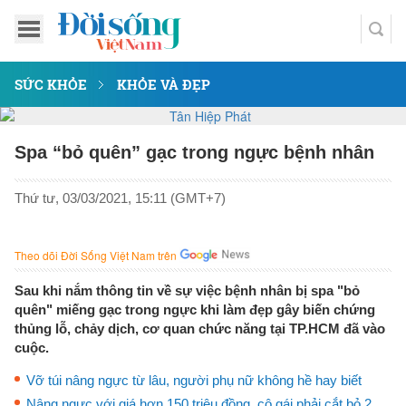
SỨC KHỎE
KHỎE VÀ ĐẸP
Spa “bỏ quên” gạc trong ngực bệnh nhân
Thứ tư, 03/03/2021, 15:11 (GMT+7)
Theo dõi Đời Sống Việt Nam trên
Sau khi nắm thông tin về sự việc bệnh nhân bị spa "bỏ
quên" miếng gạc trong ngực khi làm đẹp gây biến chứng
thủng lỗ, chảy dịch, cơ quan chức năng tại TP.HCM đã vào
cuộc.
Vỡ túi nâng ngực từ lâu, người phụ nữ không hề hay biết
Nâng ngực với giá hơn 150 triệu đồng, cô gái phải cắt bỏ 2