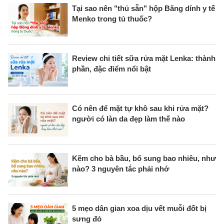
Tại sao nên "thủ sẵn" hộp Băng dính y tế
Menko trong tủ thuốc?
Review chi tiết sữa rửa mặt Lenka: thành
phần, đặc điểm nổi bật
Có nên để mặt tự khô sau khi rửa mặt?
người có làn da đẹp làm thế nào
Kẽm cho bà bầu, bổ sung bao nhiêu, như
nào? 3 nguyên tắc phải nhớ
5 mẹo dân gian xoa dịu vết muỗi đốt bị
sưng đỏ