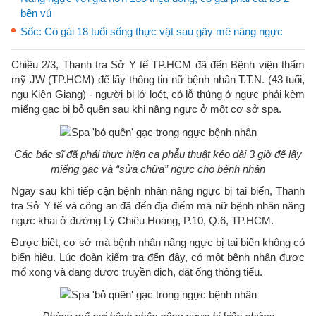
bên vú
Sốc: Cô gái 18 tuổi sống thực vật sau gây mê nâng ngực
Chiều 2/3, Thanh tra Sở Y tế TP.HCM đã đến Bệnh viện thẩm
mỹ JW (TP.HCM) để lấy thông tin nữ bệnh nhân T.T.N. (43 tuổi,
ngụ Kiên Giang) - người bị lở loét, có lỗ thủng ở ngực phải kèm
miếng gạc bị bỏ quên sau khi nâng ngực ở một cơ sở spa.
Các bác sĩ đã phải thực hiện ca phẫu thuật kéo dài 3 giờ để lấy
miếng gạc và “sửa chữa” ngực cho bệnh nhân
Ngay sau khi tiếp cận bệnh nhân nâng ngực bị tai biến, Thanh
tra Sở Y tế và công an đã đến địa điểm mà nữ bệnh nhân nâng
ngực khai ở đường Lý Chiêu Hoàng, P.10, Q.6, TP.HCM.
Được biết, cơ sở mà bệnh nhân nâng ngực bị tai biến không có
biển hiệu. Lúc đoàn kiểm tra đến đây, có một bệnh nhân được
mổ xong và đang được truyền dịch, đặt ống thông tiểu.