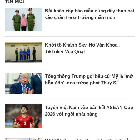
TIN MỚI
Bắt khẩn cấp bảo mẫu dùng dây thun bật
vào chân trẻ ở trường mầm non
Khởi tố Khánh Sky, Hồ Văn Khoa,
TikToker Vua Quạt
Tổng thống Trump gọi bầu cử Mỹ là 'mớ
hỗn độn', dọa trừng phạt Thụy Sĩ
Tuyển Việt Nam vào bán kết ASEAN Cup
2026 với ngôi nhất bảng