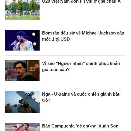
U20 Việt Nam đón tin vui ở giải châu Á
Bom tấn tiểu sử về Michael Jackson cán
mốc 1 tỷ USD
Vì sao "Người nhện" chinh phục khán
giả toàn cầu?
Nga - Ukraine và cuộc chiến giành bầu
trời
Báo Campuchia ‘dè chừng’ Xuân Son