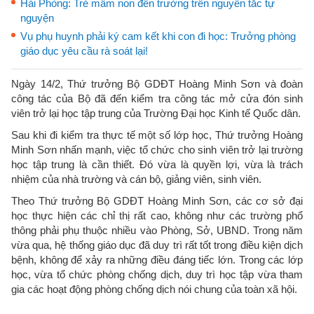
Hải Phòng: Trẻ mầm non đến trường trên nguyên tắc tự
nguyện
Vụ phụ huynh phải ký cam kết khi con đi học: Trưởng phòng
giáo dục yêu cầu rà soát lại!
Ngày 14/2, Thứ trưởng Bộ GDĐT Hoàng Minh Sơn và đoàn
công tác của Bộ đã đến kiểm tra công tác mở cửa đón sinh
viên trở lại học tập trung của Trường Đại học Kinh tế Quốc dân.
Sau khi đi kiểm tra thực tế một số lớp học, Thứ trưởng Hoàng
Minh Sơn nhấn mạnh, việc tổ chức cho sinh viên trở lại trường
học tập trung là cần thiết. Đó vừa là quyền lợi, vừa là trách
nhiệm của nhà trường và cán bộ, giảng viên, sinh viên.
Theo Thứ trưởng Bộ GDĐT Hoàng Minh Sơn, các cơ sở đại
học thực hiện các chỉ thị rất cao, không như các trường phổ
thông phải phụ thuộc nhiều vào Phòng, Sở, UBND. Trong năm
vừa qua, hệ thống giáo dục đã duy trì rất tốt trong điều kiện dịch
bệnh, không để xảy ra những điều đáng tiếc lớn. Trong các lớp
học, vừa tổ chức phòng chống dịch, duy trì học tập vừa tham
gia các hoạt động phòng chống dịch nói chung của toàn xã hội.