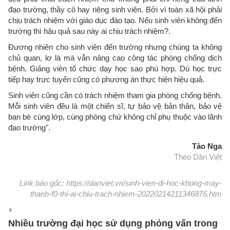
đạo trường, thầy cô hay riêng sinh viên. Bởi vì toàn xã hội phải
chịu trách nhiệm với giáo dục đào tạo. Nếu sinh viên không đến
trường thì hậu quả sau này ai chịu trách nhiệm?.
Đương nhiên cho sinh viên đến trường nhưng chúng ta không
chủ quan, lơ là mà vẫn nâng cao công tác phòng chống dịch
bệnh. Giảng viên tổ chức dạy học sao phù hợp. Dù học trực
tiếp hay trực tuyến cũng có phương án thực hiện hiệu quả.
Sinh viên cũng cần có trách nhiệm tham gia phòng chống bệnh.
Mỗi sinh viên đều là một chiến sĩ, tự bảo vệ bản thân, bảo vệ
bạn bè cùng lớp, cùng phòng chứ không chỉ phụ thuộc vào lãnh
đạo trường".
Tào Nga
Theo Dân Việt
Link báo gốc: https://danviet.vn/sinh-vien-di-hoc-khong-may-
thanh-f0-thi-ai-chiu-trach-nhiem-20220214211346876.htm
Nhiều trường đại học sử dụng phỏng vấn trong