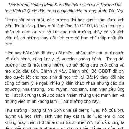
Thứ trưởng Hoàng Minh Sơn đến thăm sinh viên Trường Đại
học Kinh tế Quốc dân trong ngày đầu đến trường. Ảnh: Tào Nga
"Trong bối cảnh mới, các trường đại học quyết tâm đưa sinh
viên đến trường. Thay mặt lãnh đạo Bộ GDĐT, tôi trân trọng ghi
nhận và cảm ơn sự nỗ lực của nhà trường, thầy cô và sinh
viên đã có những thay đổi tích cực để hạn chế thấp nhất tiêu
cực.
Hiện nay bối cảnh đã thay đổi nhiều, nhận thức của mọi người
về dịch bệnh, năng lực y tế, vaccine phòng bệnh... Trong đó,
trường học là một trong những cơ sở đóng cửa cuối cùng và
mở cửa đầu tiên. Chính vì vậy, Chính phủ, Bộ GDĐT đã chỉ
đạo quyết liệt cho học sinh đi học trở lại. Bất kỳ thay đổi nào
cũng có tâm lý e ngại, nhiều ý kiến khác nhau nhưng các địa
phương, nhà trường, phụ huynh, học sinh, sinh viên đều ủng
hộ. Tất cả chúng ta đều có trách nhiệm những việc mình làm và
những việc mình không làm", Thứ trưởng cho hay.
Thứ trưởng Hoàng Minh Sơn chia sẻ thêm: "Câu hỏi của phụ
huynh và học sinh, sinh viên hay đặt ra là: "Các em đi học
không may thành F0 thì ai chịu trách nhiệm?". Tất cả chúng ta
đều phải chịu trách nhiệm chứ không phải chỉ riêng của lãnh