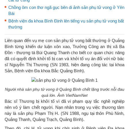
Chồng ôm con thơ ngã gục bên di ảnh sản phụ tử vong ở Yên
Bái
Bệnh viện đa khoa Bình Định lên tiếng vụ sản phụ tử vong bất
thường
Liên quan đến vụ mẹ con sản phụ tử vong bất thường ở Quảng
Bình từng khiến dư luận xôn xao, Trưởng Công an thị xã Ba
Đồn - thượng tá Bùi Quang Thanh cho biết cơ quan chức năng
đã có quyết định khởi tố bị can và khởi tố vụ án đối với nữ bác
sĩ Nguyễn Thị Thương (SN 1983, hiện đang công tác tại khoa
Sản, Bệnh viện Đa khoa Bắc Quảng Bình).
Người nhà sản phụ tử vong ở Quảng Bình chết lặng trước nỗi đau
quá lớn. Ảnh VietNamNet
Bác sĩ Thương bị khởi tố vì đã vi phạm quy tắc nghề nghiệp
nên vô ý làm chết người. Nạn nhân trong vụ việc thương tâm
này là sản phụ Phạm Thị H. (SN 1988, ngụ tại thôn Phù Ninh,
Quảng Thanh, Quảng Trạch, Quảng Bình).
Theo đó, chị H. tử vong khi chờ sinh ở Bệnh viện Đa khoa