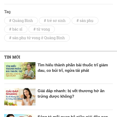
Tag
# Quảng Bình
# trẻ sơ sinh
# sản phụ
# bác sĩ
# tử vong
# sản phụ tử vong ở Quảng Bình
TIN MỚI
Tìm hiểu thành phần bài thuốc trĩ giảm
đau, co búi trĩ, ngừa tái phát
Giải đáp nhanh: bị vết thương hở ăn
trứng được không?
Sáng tỏ mối quan hệ giữa giải độc gan