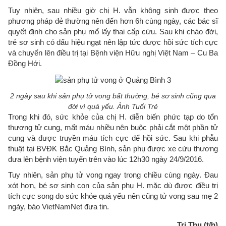
Tuy nhiên, sau nhiều giờ chị H. vẫn không sinh được theo
phương pháp đẻ thường nên đến hơn 6h cùng ngày, các bác sĩ
quyết định cho sản phụ mổ lấy thai cấp cứu. Sau khi chào đời,
trẻ sơ sinh có dấu hiệu ngạt nên lập tức được hồi sức tích cực
và chuyển lên điều trị tại Bệnh viện Hữu nghị Việt Nam – Cu Ba
Đồng Hới.
2 ngày sau khi sản phụ tử vong bất thường, bé sơ sinh cũng qua
đời vì quá yếu. Ảnh Tuổi Trẻ
Trong khi đó, sức khỏe của chị H. diễn biến phức tạp do tổn
thương tử cung, mất máu nhiều nên buộc phải cắt một phần tử
cung và được truyền máu tích cực để hồi sức. Sau khi phẫu
thuật tại BVĐK Bắc Quảng Bình, sản phụ được xe cứu thương
đưa lên bệnh viện tuyến trên vào lúc 12h30 ngày 24/9/2016.
Tuy nhiên, sản phụ tử vong ngay trong chiều cùng ngày. Đau
xót hơn, bé sơ sinh con của sản phụ H. mặc dù được điều trị
tích cực song do sức khỏe quá yếu nên cũng tử vong sau mẹ 2
ngày, báo VietNamNet đưa tin.
Tri Thu (t/h)