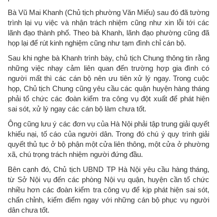
Bà Vũ Mai Khanh (Chủ tịch phường Văn Miếu) sau đó đã tường
trình lại vụ việc và nhận trách nhiệm cũng như xin lỗi tới các
lãnh đạo thành phố. Theo bà Khanh, lãnh đạo phường cũng đã
họp lại để rút kinh nghiệm cũng như tạm đình chỉ cán bộ.
Sau khi nghe bà Khanh trình bày, chủ tịch Chung thông tin rằng
những việc nhạy cảm liên quan đến trường hợp gia đình có
người mất thì các cán bộ nên ưu tiên xử lý ngay. Trong cuộc
họp, Chủ tịch Chung cũng yêu cầu các quận huyện hàng tháng
phải tổ chức các đoàn kiểm tra công vụ đột xuất để phát hiện
sai sót, xử lý ngay các cán bộ làm chưa tốt.
Ông cũng lưu ý các đơn vụ của Hà Nội phải tập trung giải quyết
khiếu nại, tố cáo của người dân. Trong đó chú ý quy trình giải
quyết thủ tục ở bộ phận một cửa liên thông, một cửa ở phường
xã, chú trọng trách nhiệm người đứng đầu.
Bên cạnh đó, Chủ tịch UBND TP Hà Nội yêu cầu hàng tháng,
từ Sở Nội vụ đến các phòng Nội vụ quận, huyện cần tổ chức
nhiều hơn các đoàn kiểm tra công vụ để kịp phát hiện sai sót,
chấn chỉnh, kiểm điểm ngay với những cán bộ phục vụ người
dân chưa tốt.