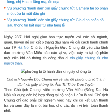
lòng, chị Hoa bị lăng mạ, đe dọa
Vụ phường “hành dân” xin giấy chứng tử: Camera tại bộ phận
một cửa bị mất đầu ghi
Vụ phường "hành" dân xin giấy chứng tử: Gia đình phản hồi
sau thông tin bất ngờ từ nhà tang lễ
Ngày 28/7, Hội nghị giao ban trực tuyến với các sở ngành,
quận, huyện để sơ kết 6 tháng đầu năm về cải cách hành chính
của TP
Hà Nội
Chủ tịch Nguyễn Đức Chung đã yêu cầu lãnh
đạo phường Văn Miếu báo cáo lại vụ việc xảy ra tại bộ phận
một cửa khi có thông tin công dân đi
xin giấy chứng tử cho
người thân
.
Chủ tịch Nguyễn Đức Chung nói về vấn đề phường bị tố "hành
dân" xin giấy chứng tử. Ảnh Tri Thức Trực Tuyến
Theo Chủ tịch Chung, việc phường Văn Miếu (Đống Đa, Hà
Nội) sử dụng cán bộ hợp đồng tại bộ phận 1 cửa là sai. Chủ tịch
Chung chỉ đạo phải xử nghiêm việc này khi có kết luận thanh
tra và xem đây là một bài học cho các đơn vị trên toàn thành
phố.