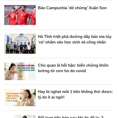
Báo Campuchia ‘dè chừng’ Xuân Son
Hà Tĩnh triệt phá đường dây bán ma túy
‘cỏ’ nhắm vào học sinh và công nhân
Chủ quan là hối hận: biến chứng khôn
lường từ cơn ho do covid
Hay bị nghẹt mũi 1 bên không thở được:
lý do ít ai ngờ!
Rối loạn tiêu hóa sau khi ăn đồ lạ: 3