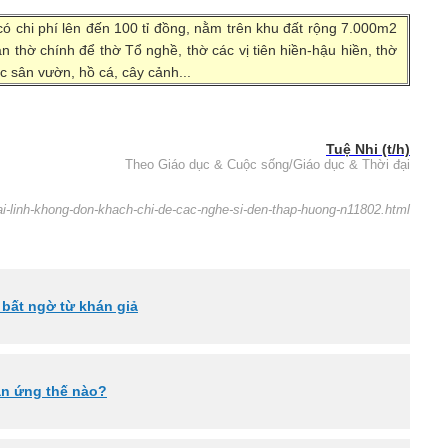
ó chi phí lên đến 100 tỉ đồng, nằm trên khu đất rộng 7.000m2
 thờ chính để thờ Tổ nghề, thờ các vị tiên hiền-hậu hiền, thờ
c sân vườn, hồ cá, cây cảnh...
Tuệ Nhi (t/h)
Theo Giáo dục & Cuộc sống/Giáo dục & Thời đại
ai-linh-khong-don-khach-chi-de-cac-nghe-si-den-thap-huong-n11802.html
bất ngờ từ khán giả
hản ứng thế nào?