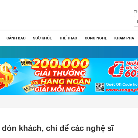
Tì
CẢNH BÁO
SỨC KHỎE
THỂ THAO
CÔNG NGHỆ
KHÁM PHÁ
đón khách, chỉ để các nghệ sĩ