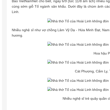
Báo VietNamNet cho biết, ngày 6/9 (tức 11/8 âm lịch) nhiều ng
cúng sớm giỗ Tổ ngành sân khấu. Dưới đây là chùm ảnh các n
Linh.
Nhiều nghệ sĩ như vợ chồng Lâm Vỹ Dạ - Hứa Minh Đạt, Nam T
hương.
Hoa hậu P
Cát Phượng, Cẩm Ly, 
Nhiều nghệ sĩ trẻ quây quần c