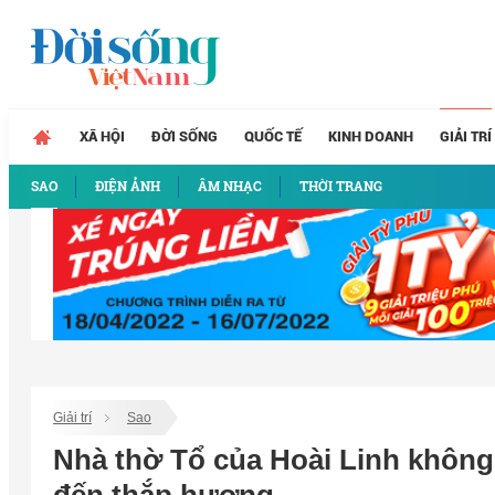
XÃ HỘI
ĐỜI SỐNG
QUỐC TẾ
KINH DOANH
GIẢI TRÍ
SAO
ĐIỆN ẢNH
ÂM NHẠC
THỜI TRANG
Giải trí
Sao
Nhà thờ Tổ của Hoài Linh không 