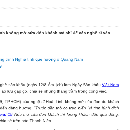
Linh không mở cửa đón khách mà chỉ để các nghệ sĩ vào
ơng trình Nghĩa tình quê hương ở Quảng Nam
g
nghề sân khấu (ngày 12/8 Âm lịch) làm Ngày Sân khấu
Việt Nam
giao lưu gặp gỡ, chia sẻ những thăng trầm trong công việc.
.9, TP.HCM) của nghệ sĩ Hoài Linh không mở cửa đón du khách
 đến dâng hương.
"Trước đền thờ có treo biển "vì tình hình dịch
ovid-19
Nếu mở cửa đón khách thì lượng khách đến quá đông,
 chia sẻ trên báo Thanh Niên.