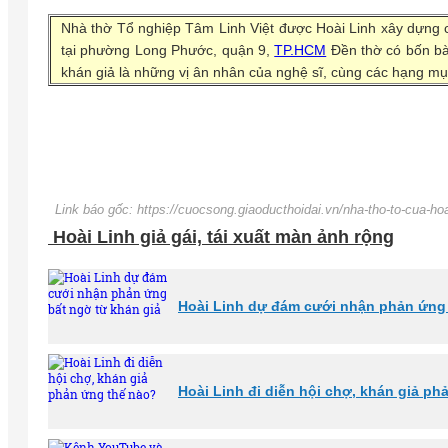
Nhà thờ Tổ nghiệp Tâm Linh Việt được Hoài Linh xây dựng c
tại phường Long Phước, quận 9,
TP.HCM
Đền thờ có bốn bàn
khán giả là những vị ân nhân của nghệ sĩ, cùng các hạng mụ
Link báo gốc: https://cuocsong.giaoducthoidai.vn/nha-tho-to-cua-ho
Hoài Linh giả gái, tái xuất màn ảnh rộng
Hoài Linh dự đám cưới nhận phản ứng 
Hoài Linh đi diễn hội chợ, khán giả p