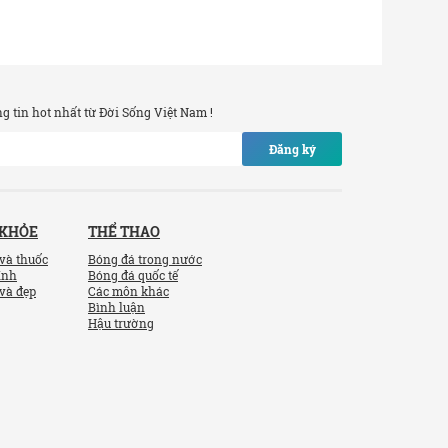
 tin hot nhất từ Đời Sống Việt Nam !
Đăng ký
 KHỎE
THỂ THAO
và thuốc
Bóng đá trong nước
ính
Bóng đá quốc tế
và đẹp
Các môn khác
Bình luận
Hậu trường