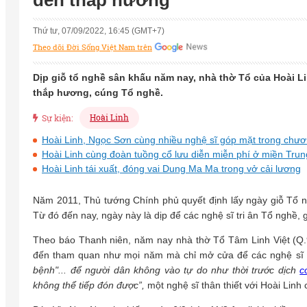
đến thắp hương
Thứ tư, 07/09/2022, 16:45 (GMT+7)
Theo dõi Đời Sống Việt Nam trên
Dịp giỗ tổ nghề sân khấu năm nay, nhà thờ Tổ của Hoài 
thắp hương, cúng Tổ nghề.
Hoài Linh
Sự kiện:
Hoài Linh, Ngọc Sơn cùng nhiều nghệ sĩ góp mặt trong chư
Hoài Linh cùng đoàn tuồng cổ lưu diễn miễn phí ở miền Trun
Hoài Linh tái xuất, đóng vai Dung Ma Ma trong vở cải lương
Năm 2011, Thủ tướng Chính phủ quyết định lấy ngày giỗ Tổ 
Từ đó đến nay, ngày này là dịp để các nghệ sĩ tri ân Tổ nghề, 
Theo báo Thanh niên, năm nay nhà thờ Tổ Tâm Linh Việt (Q
đến tham quan như mọi năm mà chỉ mở cửa để các nghệ sĩ
bệnh"... để người dân không vào tự do như thời trước dịch
c
không thể tiếp đón được”,
một nghệ sĩ thân thiết với Hoài Linh