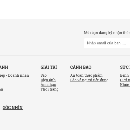
Mời bạn đăng ký nhận thông
OANH
GIẢI TRÍ
CẢNH BÁO
SỨC
iệp - Doanh nhân
Sao
An toàn thực phẩm
Bệnh 
Điện ảnh
Bảo vệ người tiêu dùng
Giới t
Âm nhạc
Khỏe 
ản
Thời trang
GÓC NHÌN