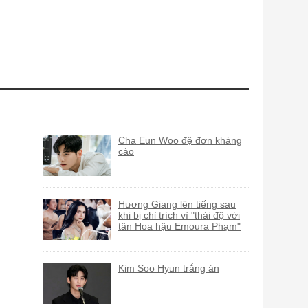
Cha Eun Woo đệ đơn kháng
cáo
Hương Giang lên tiếng sau
khi bị chỉ trích vì "thái độ với
tân Hoa hậu Emoura Phạm"
Kim Soo Hyun trắng án