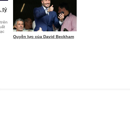
 tỷ
trên
uất
hạc
Quyền lực của David Beckham