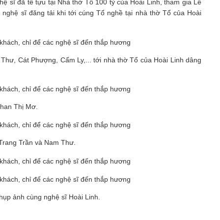
hệ sĩ đã tề tựu tại Nhà thờ Tổ 100 tỷ của Hoài Linh, tham gia Lễ
ghệ sĩ đăng tải khi tới cúng Tổ nghề tại nhà thờ Tổ của Hoài
hư, Cát Phượng, Cẩm Ly,... tới nhà thờ Tổ của Hoài Linh dâng
han Thị Mơ.
Trang Trần và Nam Thư.
hụp ảnh cùng nghệ sĩ Hoài Linh.