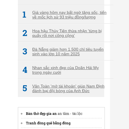
1
Giá vàng hôm nay bất ngờ tăng sốc, tiến
về mốc lịch sử 93 triệu đồng/lượng
2
Hoa hậu Thùy Tiên thừa nhận 'từng bị
quấy rối nơi công cộng'
3
Đà Nẵng giảm hơn 1.500 chỉ tiêu tuyển
sinh vào lớp 10 năm 2025
4
Nhan sắc xinh đẹp của Doãn Hải My
trong ngày cưới
5
Văn Toàn 'mở tài khoản' giúp Nam Định
đánh bại đội bóng của Anh Đức
Bàn thờ đẹp gia an
an tâm - tài lộc
Tranh đồng quê bằng đồng