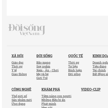
XÃ HỘI
ĐỜI SỐNG
QUỐC TẾ
KINH D
Giáo dục
Bão mạng
Thời sự
Doanh ngh
Thời sự
Suy ngẫm
Tư liệu
Tiêu dùng
Y tế
Xem - Ăn - Chơi
Bình luận
Tài chính
Giao thông
Mẹ và bé
Đời sống
Bất động s
Giới Trẻ
CÔNG NGHỆ
KHÁM PHÁ
VIDEO-CLIP
Thế giới số
Tiềm năng con người
Sản phẩm mới
Những điều bí ẩn
Ứng dụng
Phát minh
Mẹo vặt