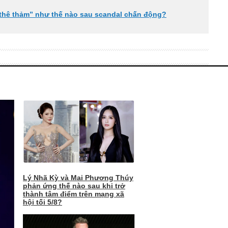
thê thảm” như thế nào sau scandal chấn động?
Lý Nhã Kỳ và Mai Phương Thúy
phản ứng thế nào sau khi trở
thành tâm điểm trên mạng xã
hội tối 5/8?