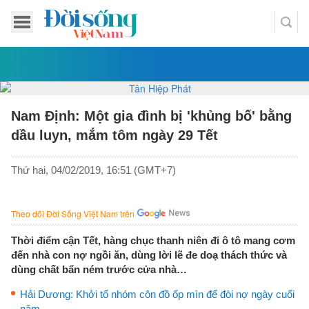
Nam Định: Một gia đình bị 'khủng bố' bằng
dầu luyn, mắm tôm ngày 29 Tết
Thứ hai, 04/02/2019, 16:51 (GMT+7)
Theo dõi Đời Sống Việt Nam trên
Thời điểm cận Tết, hàng chục thanh niên đi ô tô mang cơm
đến nhà con nợ ngồi ăn, dùng lời lẽ đe doạ thách thức và
dùng chất bẩn ném trước cửa nhà…
Hải Dương: Khởi tố nhóm côn đồ ốp mìn để đòi nợ ngày cuối
năm