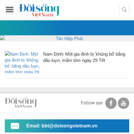
Nam Định: Một gia đình bị 'khủng bố' bằng
dầu luyn, mắm tôm ngày 29 Tết
Follow me
Email: bbt@doisongvietnam.vn