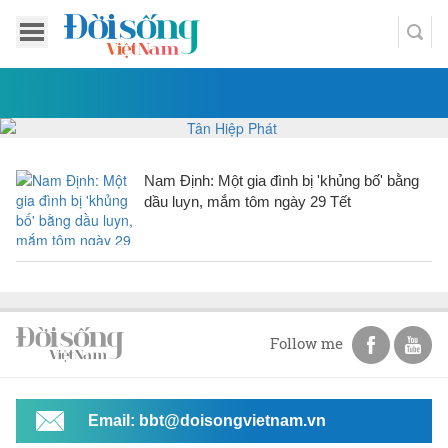
Nam Định: Một gia đình bị 'khủng bố' bằng
dầu luyn, mắm tôm ngày 29 Tết
Follow me
Email: bbt@doisongvietnam.vn