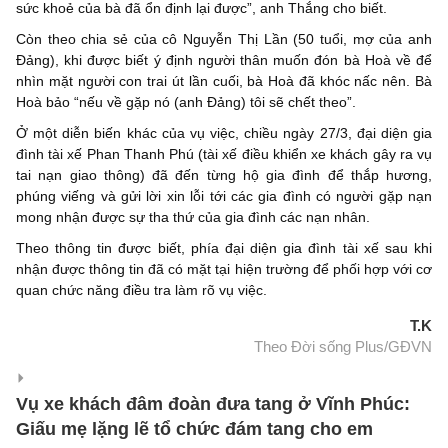
sức khoẻ của bà đã ổn định lại được”, anh Thắng cho biết.
Còn theo chia sẻ của cô Nguyễn Thị Lần (50 tuổi, mợ của anh
Đảng), khi được biết ý định người thân muốn đón bà Hoà về để
nhìn mặt người con trai út lần cuối, bà Hoà đã khóc nấc nên. Bà
Hoà bảo “nếu về gặp nó (anh Đảng) tôi sẽ chết theo”.
Ở một diễn biến khác của vụ việc, chiều ngày 27/3, đại diện gia
đình tài xế Phan Thanh Phú (tài xế điều khiển xe khách gây ra vụ
tai nạn giao thông) đã đến từng hộ gia đình để thắp hương,
phúng viếng và gửi lời xin lỗi tới các gia đình có người gặp nạn
mong nhận được sự tha thứ của gia đình các nạn nhân.
Theo thông tin được biết, phía đại diện gia đình tài xế sau khi
nhận được thông tin đã có mặt tại hiện trường để phối hợp với cơ
quan chức năng điều tra làm rõ vụ việc.
T.K
Theo Đời sống Plus/GĐVN
Vụ xe khách đâm đoàn đưa tang ở Vĩnh Phúc:
Giấu mẹ lặng lẽ tổ chức đám tang cho em