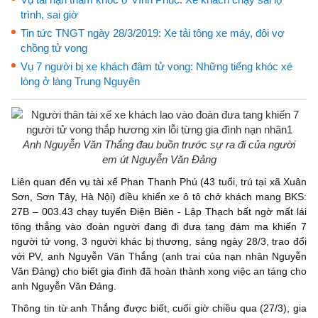
trình, sai giờ
Tin tức TNGT ngày 28/3/2019: Xe tải tông xe máy, đôi vợ
chồng tử vong
Vụ 7 người bị xe khách đâm tử vong: Những tiếng khóc xé
lòng ở làng Trung Nguyên
Anh Nguyễn Văn Thắng đau buồn trước sự ra đi của người
em út Nguyễn Văn Đảng
Liên quan đến vụ tài xế Phan Thanh Phú (43 tuổi, trú tại xã Xuân
Sơn, Sơn Tây, Hà Nội) điều khiển xe ô tô chở khách mang BKS:
27B – 003.43 chạy tuyến Điện Biên - Lập Thạch bất ngờ mất lái
tông thẳng vào đoàn người đang đi đưa tang đám ma khiến 7
người tử vong, 3 người khác bị thương, sáng ngày 28/3, trao đổi
với PV, anh Nguyễn Văn Thắng (anh trai của nạn nhân Nguyễn
Văn Đảng) cho biết gia đình đã hoàn thành xong việc an táng cho
anh Nguyễn Văn Đảng.
Thông tin từ anh Thắng được biết, cuối giờ chiều qua (27/3), gia