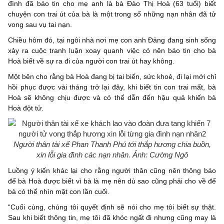
đình đã báo tin cho mẹ anh là bà Đào Thị Hoà (63 tuổi) biết
chuyện con trai út của bà là một trong số những nạn nhân đã tử
vong sau vụ tai nạn.
Chiều hôm đó, tại ngôi nhà nơi mẹ con anh Đảng đang sinh sống
xảy ra cuộc tranh luận xoay quanh việc có nên báo tin cho bà
Hoà biết về sự ra đi của người con trai út hay không.
Một bên cho rằng bà Hoà đang bị tai biến, sức khoẻ, đi lại mới chỉ
hồi phục được vài tháng trở lại đây, khi biết tin con trai mất, bà
Hoà sẽ không chịu được và có thể dẫn đến hậu quả khiến bà
Hoà đột tử.
Người thân tài xế Phan Thanh Phú tới thắp hương chia buồn,
xin lỗi gia đình các nạn nhân. Ảnh: Cường Ngô
Luồng ý kiến khác lại cho rằng người thân cũng nên thông báo
để bà Hoà được biết vì bà là mẹ nên dù sao cũng phải cho về để
bà có thể nhìn mặt con lần cuối.
“Cuối cùng, chúng tôi quyết định sẽ nói cho mẹ tôi biết sự thật.
Sau khi biết thông tin, mẹ tôi đã khóc ngất đi nhưng cũng may là