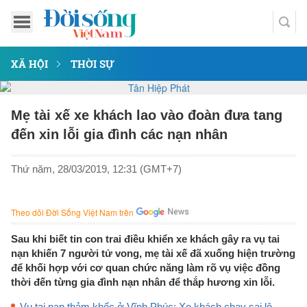
XÃ HỘI
THỜI SỰ
Mẹ tài xế xe khách lao vào đoàn đưa tang
đến xin lỗi gia đình các nạn nhân
Thứ năm, 28/03/2019, 12:31 (GMT+7)
Theo dõi Đời Sống Việt Nam trên
Sau khi biết tin con trai điều khiển xe khách gây ra vụ tai
nạn khiến 7 người tử vong, mẹ tài xế đã xuống hiện trường
để khối hợp với cơ quan chức năng làm rõ vụ việc đồng
thời đến từng gia đình nạn nhân để thắp hương xin lỗi.
Vụ tai nạn thảm khốc ở Vĩnh Phúc: Xe khách chạy sai lộ