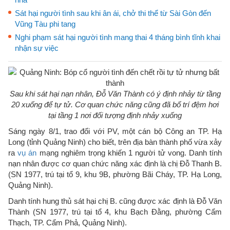
Sát hại người tình sau khi ân ái, chở thi thể từ Sài Gòn đến
Vũng Tàu phi tang
Nghi phạm sát hại người tình mang thai 4 tháng bình tĩnh khai
nhận sự việc
Sau khi sát hại nạn nhân, Đỗ Văn Thành có ý định nhảy từ tầng
20 xuống để tự tử. Cơ quan chức năng cũng đã bố trí đệm hơi
tại tầng 1 nơi đối tượng định nhảy xuống
Sáng ngày 8/1, trao đổi với PV, một cán bộ Công an TP. Hạ
Long (tỉnh Quảng Ninh) cho biết, trên địa bàn thành phố vừa xảy
ra
vụ án
mạng nghiêm trọng khiến 1 người tử vong. Danh tính
nạn nhân được cơ quan chức năng xác định là chị Đỗ Thanh B.
(SN 1977, trú tại tổ 9, khu 9B, phường Bãi Cháy, TP. Hạ Long,
Quảng Ninh).
Danh tính hung thủ sát hại chị B. cũng được xác định là Đỗ Văn
Thành (SN 1977, trú tại tổ 4, khu Bạch Đằng, phường Cẩm
Thạch, TP. Cẩm Phả, Quảng Ninh).