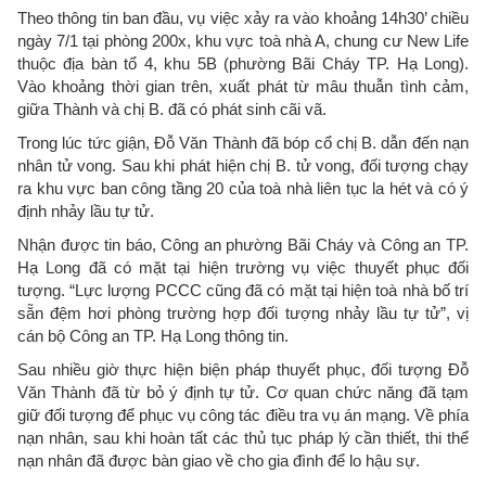
Theo thông tin ban đầu, vụ việc xảy ra vào khoảng 14h30’ chiều
ngày 7/1 tại phòng 200x, khu vực toà nhà A, chung cư New Life
thuộc địa bàn tổ 4, khu 5B (phường Bãi Cháy TP. Hạ Long).
Vào khoảng thời gian trên, xuất phát từ mâu thuẫn tình cảm,
giữa Thành và chị B. đã có phát sinh cãi vã.
Trong lúc tức giận, Đỗ Văn Thành đã bóp cổ chị B. dẫn đến nạn
nhân tử vong. Sau khi phát hiện chị B. tử vong, đối tượng chạy
ra khu vực ban công tầng 20 của toà nhà liên tục la hét và có ý
định nhảy lầu tự tử.
Nhận được tin báo, Công an phường Bãi Cháy và Công an TP.
Hạ Long đã có mặt tại hiện trường vụ việc thuyết phục đối
tượng. “Lực lượng PCCC cũng đã có mặt tại hiện toà nhà bố trí
sẵn đệm hơi phòng trường hợp đối tượng nhảy lầu tự tử”, vị
cán bộ Công an TP. Hạ Long thông tin.
Sau nhiều giờ thực hiện biện pháp thuyết phục, đối tượng Đỗ
Văn Thành đã từ bỏ ý định tự tử. Cơ quan chức năng đã tạm
giữ đối tượng để phục vụ công tác điều tra vụ án mạng. Về phía
nạn nhân, sau khi hoàn tất các thủ tục pháp lý cần thiết, thi thể
nạn nhân đã được bàn giao về cho gia đình để lo hậu sự.