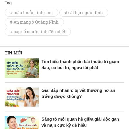
Tag
# mâu thuẫn tình cảm
# sát hại người tình
# Án mạng ở Quảng Ninh
# bóp cổ người tình đến chết
TIN MỚI
Tìm hiểu thành phần bài thuốc trĩ giảm
đau, co búi trĩ, ngừa tái phát
Giải đáp nhanh: bị vết thương hở ăn
trứng được không?
Sáng tỏ mối quan hệ giữa giải độc gan
và mụn cực kỳ dễ hiểu